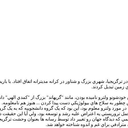
 حادثه در سال 2004 و در ترگريجيا، شهري بزرگ و شناور در کرانه مديترانه اتفاق ا
ي زمين تبديل کردند.
ودشونو ولترو ناميده بودن، مانند "گريهاند" بزرگ از "کمدي الهي" دانت
 چطور به سلاح هاي بيولوژيکي دست پيدا کردن ... هنوز هم نامعلومه.
در مورد ولترو معلوم بود، اين بود که يک گروه دانشجوييه که به يک گ
عمل تروريستي يه اعتراض عليه رشد و توسعه بود، ولي آيا اين حقيقت دا
ي که ديدگاه جهان رو تغيير داد توسط رسانه ها بعنوان وحشت ترگريجي
ان مترادفي براي غم و اندوه شناخته خواهد شد.