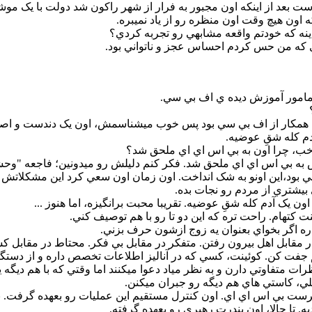
بعد از اينکه اون مجبور به فرار از شهر راکون شد دولت با يک موشک
اون هيچ وقت اون منظره رو از ياد نميبره.
ينه که خودتم واقعه مشابهي رو تجربه کردي؟
ي که من حس کردم احساس عجز و ناتواني بود.
 مامور آموزش ديده ي اف بي سي.
ک همکار از اف بي سي بود پس خوب ميشناسمش، اون يک دندست و اصلا
دم کله شقِ عوضيه.
 خب، چرا اون به بي اس اي اي ملحق شد؟
به بي اس اي اي ملحق شد. فکر کنم دليلش رو ميدونين؛ فاجعه "وحشت
بود،اين اونو به شک انداخت. اون زمان اون سعي کرد اين مشکلاتش رو
 بيشتري از مردم رو نجات بده.
ون يک آدم کله شقِ عوضيه. تقريبا محبت برانگيزه، اما هنوز ...
ت کتهام. راحت تره که اين دو تا رو با هم توصيف کني.
ه اگر بخواي بعنوان يه زوج ازشون حرف بزني.
 مقابل اهل بيرون رفتن. متفکر در مقابل بي فکر. محتاط در مقابل ک
جفت کن. کوئينت، کسي که در آناليز اطلاعات تخصص داره و از دستگاها
رات متفاوتي دارن و به نظر مياد دعوا ميکنند اما وقتي که با هم ديگه ي
لي، کاستي هاي هم ديگه رو جبران ميکنن.
رپرست بي اس اي اي. اون کنترل مستقيم اين عمليات رو بعهده گرفت. 
ه. تا حالا، اون بندرت رهبري رو بعهده گرفته.