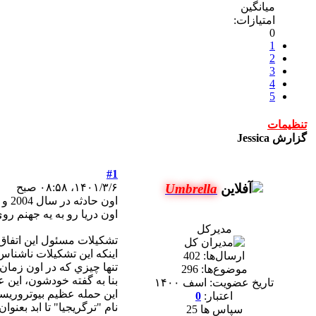
میانگین
امتیازات:
0
1
2
3
4
5
تنظیمات
گزارش Jessica
#1
Umbrella
۱۴۰۱/۳/۶، ۰۸:۵۸ صبح
اون
اون دريا رو به يه جهنم رو
مدیرکل
تشکيلات مسئول اين اتفاق خ
اينکه اين تشکيلات ناشناس
ارسال‌ها:
402
تنها چيزي که در اون زمان 
موضوع‌ها:
296
بنا به گفته خودشون، اين 
تاریخ عضویت:
اسف ۱۴۰۰
اين حمله عظيم بيوتروريسم
اعتبار:
0
نام "ترگريجيا" تا ابد بعنو
سپاس ها 25