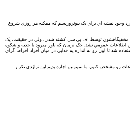
رد وجود نقشه اي براي يک بيوتروريسم که ممکنه هر روزي شروع
ازي مخفيگاهشون توسط اف بي سي کشته شدن. ولي در حقيقت، يک
اين اطلاعات عمومي نشد. جک نرمان که باور ميرود با جذبه و شکوه
ده شد تا اون رو به اندازه يه فدايي در ميان افراد افراط گراي
عات رو مشخص کنيم. ما نميتونيم اجازه بديم اين تراژدي تکرار