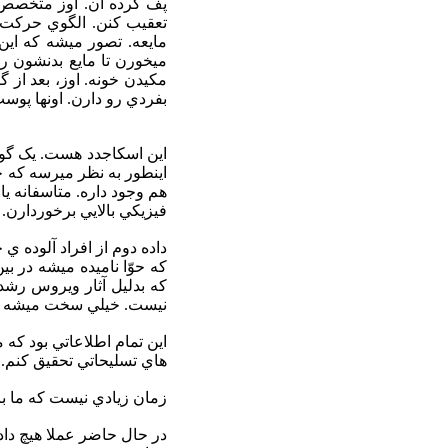
پف کرده ان. اوز متخصص 
تعقيب کنن. الگوي حرکت ا
مايعه. تصور ميشه که اين
ميخورن تا مايع بدنشون رو
مکيدن خونه. اوز، بعد از
بفردي رو دارن. اونها پوست
اين اسکاجدد هست. يک گونه
اينطور به نظر ميرسه كه 
هم وجود داره. متاسفانه يا
فيزيكي بالايي برخوردارن.
داده دوم از افراد آلوده 
كه بدليل آثار ويروس رشد 
نيست. خيلي سخت ميشه تشخ
اين تمام اطلاعاتي بود كه
هاي تسليحاتي تحقيق كنم.
زمان زيادي نيست که ما با
در حال حاضر عملا هيچ دا