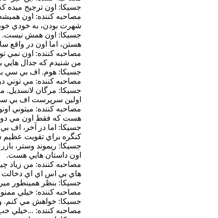
جسيکا: اون ترجيح ميده ک
شهرت بودن، به خودي خود 
جسيکا: اون همش نيست. "ع
هستن، اما اون در واقع سا
مصاحبه کننده: اون نمي تو
من شنيدم که جدال هايي ب
جسيکا: هوم. اف بي سي بايد
مصاحبه کننده: مي توني 
جسيکا: مرگان لانسديل. مر
اولين سرپرست اف بي سي ب
مصاحبه کننده: ميتوني اونو
هست که فقط اون مي دون
جسيکا: اما در آخر، اف بي
کنگره براي تقويت عظيم س
جسيکا: ريموند وستر، بازر
اون داستان هايي هست.
مصاحبه کننده: من زياد چي
هاي بي اس اي اي دخالت کر
جسيکا: بنظر همينطور ميرس
مصاحبه کننده: خيلي ممنون
جسيکا: خواهش مي کنم. و پ
مصاحبه کننده: ...خيلي خب. 