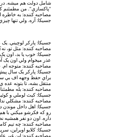
شامل دولت هم ميشه. درست 
"پاکسازي". من مطمئنم که 
مصاحبه کننده: به خاطره ا
جسيکا: آره. ولي تنها چيز
جسيکا: پارکر لوچيني. يک
مصاحبه کننده: مثل تو، نه؟
جسيکا: خوب يا بد، اون ي
عذر ميخوام ولي اون يک آ
مصاحبه کننده: متوجه ام.
جسيکا: پارکر يک سال پيش 
براي حفظ وجهه اف بي سي 
منتقل بشه، تا بتونه عده ي
مصاحبه کننده: بله مطمئنا ا
جسيکا: کيث لوملي و کوئين
مصاحبه کننده: مشکلي ندار
جسيکا: اهل داخل موندن در
رو که فکرشو ميکني با هم 
داره. اون دو نفر همشيه نظ
مصاحبه کننده: چه تيم کام
جسيکا: کلايو اوبراين، س
مصاحبه کننده: اين غير عادي