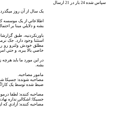
سپاس شده 24 بار در 21 ارسال
يک سال از آن روز ميگذرد..
اطلاعاتي از يک موسسه که
بشه و دلايلي مبنا بر احتم
باورنکردنيه، طبق گزارش
استثنا وجود دارد. جک نرم
مطلق خودش ولترو رو رهبري
خاصي بالا ببره، و حتي ام
در اين مورد ما بايد هرچه 
بشه.
مامور مصاحبه.
مصاحبه شونده: جسيکا شر
ضبط شده توسط يک کاراگاه 
مصاحبه کننده: لطفا درمور
جسيکا: اشکالي نداره نها
مصاحبه کننده: آزادي که 