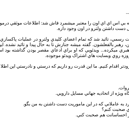
.
 بي اس اي اي اون را معتبر ميشمرد فاش شد: اطلاعات موثقي درمو
ال دست داشتن ولترو در اون وجود داره.
ات رسمي، تائيد شد که تمام اعضاي کليدي ولترو در عمليات پاکس
ن، رهبر بالفعلشون. گفته ميشه جنازش تا به حال پيدا و تائيد نشده. 
 ميکرده... ويدئويي که او براي ادعاي مقصر بودن گذاشته بود استفا
روزه روي وبسايت هاي اشتراک ويدئو موجوده.
زودتر اقدام کنيم. ما اين قدرت رو داريم که درستي و نادرستي اين اطلا
وات.
ويژه از اتحاديه جهاني مسايل دارويي.
د به عاملاني که در اين ماموريت دست داشتن به من بگو.
دي صحبت کنم؟
از احساساتت هم صحبت کني.