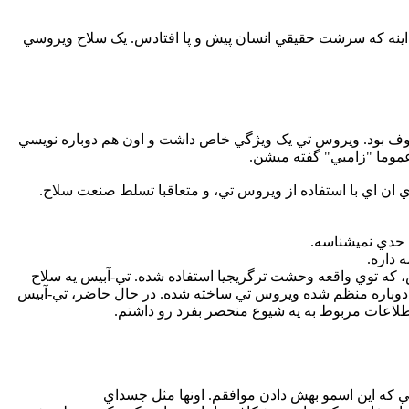
طر اينه که سرشت حقيقي انسان پيش و پا افتادس. يک سلاح ويروسي
ف بود. ويروس تي يک ويژگي خاص داشت و اون هم دوباره نويسي
عموما "زامبي" گفته ميشن.
ان اي با استفاده از ويروس تي، و متعاقبا تسلط صنعت سلاح.
چ حدي نميشناسه.
 داره.
، که توي واقعه وحشت ترگريجيا استفاده شده. تي-آبيس يه سلاح
 دوباره منظم شده ويروس تي ساخته شده. در حال حاضر، تي-آبيس
اعات مربوط به يه شيوع منحصر بفرد رو داشتم.
يي که اين اسمو بهش دادن موافقم. اونها مثل جسداي