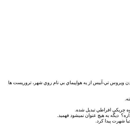
فتاد. با باريدن ويروس تي-آبيس از يه هواپيماي بي نام روي شهر، تروريست ها
ه.
روه چريکي افراطي تبديل شده.
ره؟ ديگه به هيچ عنوان نميشود فهميد.
ا شهرت پيدا کرد.