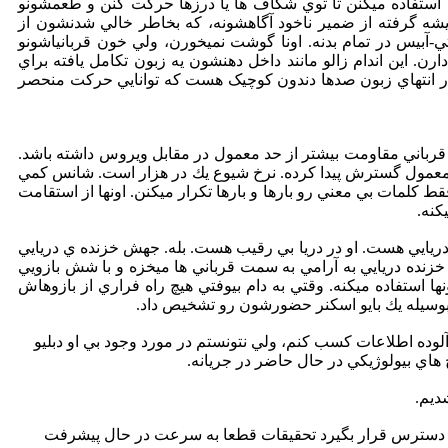
استفاده ميکنن تا توي شکاف ها يا درزها حرکت کنن و طعمشونو
ريشه گرفته از ضمير ناخود آگاهشونه، که بخاطر خالي شدنشون از
بيس در تمام بدنه. اونا گوشت نميخورن، ولي خون قربانياشونو
رن. اين اندام زالو مانند داخل دهنشون يه زبون تکامل يافته براي
 در انتهاي زبون صدها دندون کوچيک هست که توانايي حرکت منحصر
 قرباني مقاومت بيشتر از حد معمول در مقابل ويروس داشته باشد.
د معمول گسترش پيدا كرده. نرخ شيوع يك در هزار است. شانس كمي
ط كلمات بي معني رو بارها و بارها تكرار ميكنن. اونها از استقامت
كنه.
دريايي هست. او در دريا بي رقيب هست. بله. جهش خزنده ي دريايي
ز زنان آلوده كه داراي كروموزوم نوع XX هستند، بيان شده. خزنده دريايي به آرامي به سمت قرباني ها ميخزه و با شش بازويي
ها استفاده ميكنه. وقتي به دام بيوفتي هيچ راه فراري از بازوهاش
بوسيله يك بايو اسكنر حضورشون رو تشخيص داد.
لوده اطلاعات كسب كنم، ولي نتونستم در مورد وجود بي او دبليو
اي بيولوژيكي در حال حاضر در جريانه.
ديم.
ر دسترس قرار بگيرد تحقيقات قطعا به سرعت در حال پيشرفت