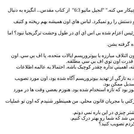
مصاحبه کننده: اون هميشه ميخواست بگه "اجازه ندين که دست چپتون بدونه که دست راستتون چيکار مي کنه." "انجيل ماتيو 6:3" از کتاب مقدس... انگيزه به دنبال
 دستش را رو نميکرد. لباس هاي اون هميشه بهم ريخته و کثيف
ها رئيس اعزام شده بي اس اي اي در طول وحشت ترگريجيا نبود؟ اما
ده گرفته بشن.
ئتلاف مبارزه با بيوتروريسم ايالات متحده، يا اف بي سي. اون
ه قدرت اون توي اف بي سي مطلقه.
ته، اهميتي نداره چقدر کوچيک باشه. احتمالا يه عالمه اطلاعات
به تازگي از تهديد بيوتروريسم آگاه شده بود، اون مورد تصويب
سديل ممکن بود.
وز بود که تازه استخدام شده بود. هنوزم بعضي وقت ها در مورد
کتي با مجريان قانون محلي. من همينطور شنيدم که اون تو عمليات
تر چيزي در اين باره نمي دونم.
ي شد که شما رو بهتر درک کنيم.
کردم تصويب کنيد؟