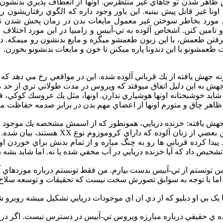
ظاهر شدن تو جاهاي غير منتظرس. اونها از انعطاف پذيري بدنشون 
ونا غير قابل پيش بينيه. اين باور وجود داره که الگوي رفتاريشون 
 مورد بخاطر سوختن غير معمول مايعات بدن در زمان پخش شدن تي-آ
 تامين کنن. اشخاص آلوده به تي-آبيس و زامبيا در اين مورد اختلاف دا
 گرفتن طعمش، با اين زبون طعمشو ميگزه و مايع بدنشون رو ميمکه.
 طعمشونو با اين دندونا پاره ميکنن تا خون و مايعات بدنشونو بخورن.
 جهش يافته از يك قرباني آلوده شده. اين در مواقعي رخ مي دهد كه
جهش به اين دليل اتفاق ميوفتد كه ويروس در مدت طولاني تري از ح
 شايد خوشبختانه اونها هوشياري ندارن. اونها، مثل يك عروسك كوكي، فق
 ظاهر چاق و متورم اونها از اعضاي مهم بدن در برابر صدمه حفاظت مي
ي جهش يافته: خزنده دريايي، همونطور كه از اسمش مشخصه يك موجود 
که حوّا ناميده ميشه در بين بعضي ا
پيدا كرده قرباني ها رو به چنگ مياره و از تمام بدنش براي خوردن اون
يص داد كه آيا خزنده دريايي در آب مخفي شده يا نه. اما شايد بشه 
 من تونستم از تي-آبيس بدست بيارم. من فقط تونستم درباره موردهاي آ
 اما با توجه به سوابق تصورش سخت نيست كه تحقيقات و توسعه سلاح ه
 يک بي او دبليو که از دي ان اي موجودات دريايي تشکيل ميشه روبرو ش
ده ي حقيقي درباره مبارزه ويروس تي-آبيس در دسترس نيست. اگر د