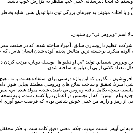
دونستم که اينجا دبيرستانه. خيلي خب منتظر يه گزارش خوب باشيد.
و پا افتاده ميتونن به چيزهاي بزرگي توي دنيا تبديل بشن. شايد بخا
الا اسم "ويروس تي" رو شنيدن.
شرکت عظيم داروسازي سابق، آمبرلا ساخته شده، که در صنعت معرو
 آلوده ميکرد. برجسته ترين مثالش پديده آلوده شدن انسان هاس، که 
يروس شيطاني توليد "بي او دبليو ها" بوسيله دوباره مرتب کردن دي 
ال، تعداد کلاني از بي او دبليو ها ساخته شدن.
افزونشون - بگذريم که اين واژه درستي براي استفاده هست يا نه - هي
اشي آمبرلا، تحقيق و ساخت سلاح هاي ويروسي مطمئنا يجايي هنوز ادامه
شايسته نسخه تکامل يافته ويروس تي ناميده شدنه متولد شده: تي-آبيس
جديد بنام "آبيس"، که از تجسس در اعماق دريا کشف شده، و يه نسخه
ي از رمز و رازه. من خيلي خوش شانس بودم که فرصت جمع آوري اطل
وده به تي-آبيس نسبت ميديم. چکه، معني دقيق کلمه ست. با فکر محققا