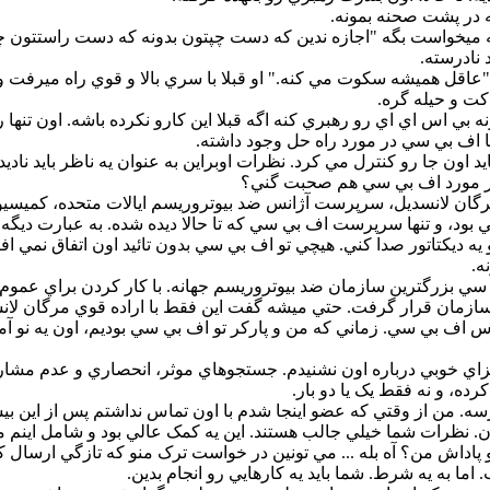
ه در پشت صحنه بمونه.
نادرسته.
اقل هميشه سکوت مي کنه." او قبلا با سري بالا و قوي راه ميرفت و
کت و حيله گره.
نه بي اس اي اي رو رهبري کنه اگه قبلا اين کارو نکرده باشه. اون تن
ا اف بي سي در مورد راه حل وجود داشته.
 اون جا رو کنترل مي کرد. نظرات اوبراين به عنوان يه ناظر بايد نادي
در مورد اف بي سي هم صحبت گني؟
گان لانسديل، سرپرست آژانس ضد بيوتروريسم ايالات متحده، کميسيون ا
ود، و تنها سرپرست اف بي سي که تا حالا ديده شده. به عبارت ديگ
 يه ديکتاتور صدا کني. هيچي تو اف بي سي بدون تائيد اون اتفاق نمي اف
ه.
 سي بزرگترين سازمان ضد بيوتروريسم جهانه. با کار کردن براي عموم، 
ازمان قرار گرفت. حتي ميشه گفت اين فقط با اراده قوي مرگان لان
س اف بي سي. زماني که من و پارکر تو اف بي سي بوديم، اون يه نو آم
زاي خوبي درباره اون نشنيدم. جستجوهاي موثر، انحصاري و عدم مشار
ده، و نه فقط يک يا دو بار.
ه. من از وقتي که عضو اينجا شدم با اون تماس نداشتم پس از اين بيش
. نظرات شما خيلي جالب هستند. اين يه کمک عالي بود و شامل اينم م
اداش من؟ آه بله ... مي تونين در خواست ترک منو که تازگي ارسال 
اما به يه شرط. شما بايد يه کارهايي رو انجام بدين.