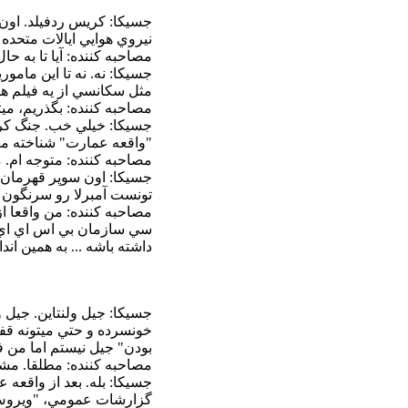
جسيکا: کريس ردفيلد. اون 
نيروي هوايي ايالات متحده بو
مصاحبه کننده: آيا تا به ح
جسيکا: نه. نه تا اين مامو
مثل سکانسي از يه فيلم ه
مصاحبه کننده: بگذريم، م
"واقعه عمارت" شناخته م
مصاحبه کننده: متوجه ام. 
جسيکا: اون سوپر قهرمان دن
تونست آمبرلا رو سرنگون 
مصاحبه کننده: من واقعا ا
سي سازمان بي اس اي اي رو
داشته باشه ... به همين ان
جسيکا: جيل ولنتاين. جيل و
خونسرده و حتي ميتونه قفل
بودن" جيل نيستم اما من 
مصاحبه کننده: مطلقا. مشک
جسيکا: بله. بعد از واقعه 
گزارشات عمومي، "ويروس تي