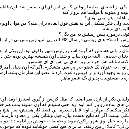
يکي از اعضاي اصليه از وقتي که بي اس اي اي تاسيس شد. اون قابليت 
ده و ميتونه با هواپيما هم پرواز کنه.
ال باهاش هم تيمي بودي؟
ريت. ولي فکر نميکني اين يه نقش فوق العاده براي منه؟ من هواي اونو
اليوودي ميشه.
يتوني درمورد پيش زمينش به من بگي؟
جسيکا: خيلي خب. جنگ کريس با سلاح هاي زيستي در س
يشه.
مال زماني هستش که گروه استارز پليس شهر راکون بود. اين يکي از تجر
ياي جديده ... البته بدون نقاب و شنل. اون هميشه بهترين بوده حتي در
کنه. سابقه اش جزء برترين هاي بي اس اي اي هستش.
ز اون، به عنوان يک عضو جي پي سي متشکرم. اگر که اون دنبال آمبرل
 به وجود آورد و از کريس دعوت کرد تا عضو اين سازمان بشه. آره، ما 
دازه به مسئوليت پذيري يک عضو ماهر.
لنتاين يکي از يازده نفر اصليه که مثل کريس از گروه استارز اومد. ا
 هاي ساده رو باز کنه. اوه اره، حتي شنيدم که اون ميتونه بمب هم خ
فکر ميکنم که مهارت اون قابل تقديره. اين فقط کار هستش، پس هيچ
لي نيست اگر که نتايج بدست بيان. جيل ولنتاين يکي از معدود بازما
عمارت، جيل توي شهر راکون موند و تحقيقات خودش رو ادامه داد. دو ماه
" کاملا از بين رفته، اما براي هيچ کسي خوشايند نبوده که موجوديت 