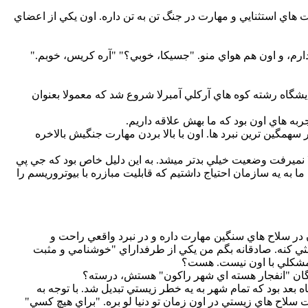
هاي استثنايي و مهارت در جنگ تن به تن داره. اون يکي از اعضاي
 دارم، و اون هم هواي منو. "جسيکا، خوبي؟" "آره کريس، خوبم."
ال 1998 در پي شيوع ويروس تي در آزمايشگاه رشته کوه هاي آرکلي آمبرلا شروع شد که معمولا بعنوان
به هاي اون بود که ما بهش علاقه داريم.
 سهمگين ترين نبرد ها. اون با بالا بردن مهارت جنگيش بالاخره
ا نميرفت وضعيت خيلي بدتر ميشد. به اين دليل خاص بود که جي پي
به يه سازمان احتياج داشتيم که قابليت مبازره با بيوتروريسم را
ون در سلاح هاي سنگين مهارت داره و در نبرد واقعي راحت و
نثي کنه. صادقانه بگم من يکي از طرفداراي "خوشنامي و مثبت
 مشکلي با اون نيست. هست؟
ندگان "انفجار هسته اي شهر راکون" هستش، درسته؟
 بعد بود که تمام شهر به يه خطر زيستي تبديل شد. با توجه به
سلاح هاي زيستي در اون زمان تو دنيا لو بره. "براي هيچ کسي"