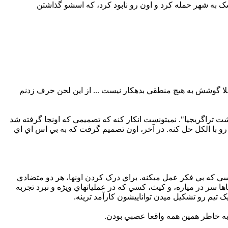
 به شهر حمله کرد و اون رو نابود کرد، که اسشو گذاشتن
 گوشش به هيچ منطقي بدهکار نيست ... از اين لحن حرف زدنم
 تراگريجيا". نميتونست انکار کنه که تصميمي که اونجا گرفته شد
 با الکل حل کنه. در آخر، اون تصميم گرفت که به بي اس اي اي
سي که بي فکر عمل ميکنه. براي درک کردن اونها، هر دو متضادي
 سر در مياره، و کيث، کسي که در عملياتهاي ويژه و نبرد تجربه
ک تيم رو تشکيل ميدن تواناييشون کارآمد ترينه.
به خاطر همين همه واقعا عصبي بودن.