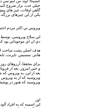
جسيکا: اوه، من اينو نمي 
خيلي خب، بزار شروع کنيم
گاهي اوقات، چيز هاي پيش 
يکي از اين چيزهاي بزرگه.
ويروس تي اکثر مردم احتم
اين سلاح ويروسي، توسط 
دي ان اي موجوداتي بود که
هدف اصلي پشت ساخت اين و
هانتر. نمسيس. تايرنت. تابح
براي محققا، آرزوهاي روز 
و حتي امروز، بعد از فروپ
بعد از اين، يه ويروس که 
ويروسيه که از يه ويروس 
ويروسيه که هنوز در پوشش
اوز.
اين اسميه که به افراد آل