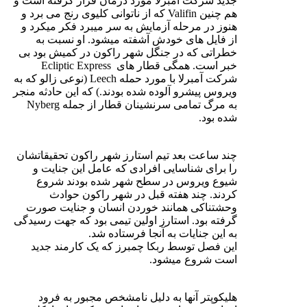
جدید شرکت آمبرلا مورد درمان قرار گرفته است و
هم چنین Valifin که از ناتوانی کلیوی رنج می برد و
هنوز در مرحله آزمایش به سر میبرد فکر میکرد و
از فایل های خودش آشفته میشود. او نسبت به
خطراتی که در جنگل شهر راکون در کمیش بود بی
خبر است. همگی قطار های Ecliptic Express
شرکت آمبرلا با مورد حمله Leech‌ (نوعی زالو که به
ویروس پیشرو آلوده شده بودند.) که این حادثه منجر
به مرگ تمامی سرنشینان قطار از جمله Nyberg
شده بود.
چند ساعت بعد تیم استارز شهر راکون تحقیقاتشان
را برای شناسایی افرادی که عامل این جنایت و
شیوع ویروس در سطح شهر شده بودند شروع
کردند. چند هفته قبل در شهر راکون حوادث
وحشتناکی همانند خوردن انسان و جنایت صورت
گرفته بود. استارز اولین تیمی بود که جهت رسیدگی
به این جنایات به آنجا فرستاده شد.
این فصل توسط ربکا چمبرز که یک کارمند جدید
است شروع میشود.
هلیکوپتر آنها به دلیل نامشخص مجبور به فرود