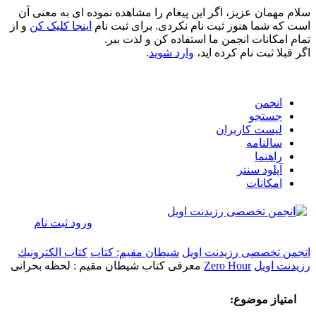
سلام مهمان عزیز، اگر این پیغام را مشاهده نموده ای به معنی آن
است که شما هنوز ثبت نام نکردی. برای ثبت نام
اینجا کلیک کن
و از
تمام امکانات انجمن ما استفاده کن و لذت ببر.
اگر قبلا ثبت نام کرده اید،
وارد شوید
.
انجمن
جستجو
لیست کاربران
سالنامه
راهنما
آپلود سنتر
امکانات
ورود
ثبت نام
انجمن تخصصی رزیدنت اویل
شيطان مقيم: كتاب
كتاب الكترونيك
رزیدنت اویل
Zero Hour
معرفی کتاب شیطان مقیم : لحظه بحرانی
امتیاز موضوع: