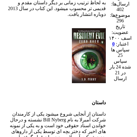
به لحاظ ترتیب زمانی بر دیگر داستان مقدم و
ارسال‌ها:
قدیمی تر محسوب میشود. این کتاب در سال 2013
402
دوباره انتشار یافت.
موضوع‌ها:
296
تاریخ
عضویت:
اسف ۱۴۰۰
اعتبار:
0
سپاس ها
25
سپاس
شده 24 بار
در 21
ارسال
داستان
داستان از آنجایی شروع میشود یکی از کارمندان
شرکت آمبرلا به نام Bill Nyberg نشسته و درحال
خواندن اسناد حقوقی خود است و به یکی از نمونه
های اخیر که دختر بچه ای توسط یکی از داروهای