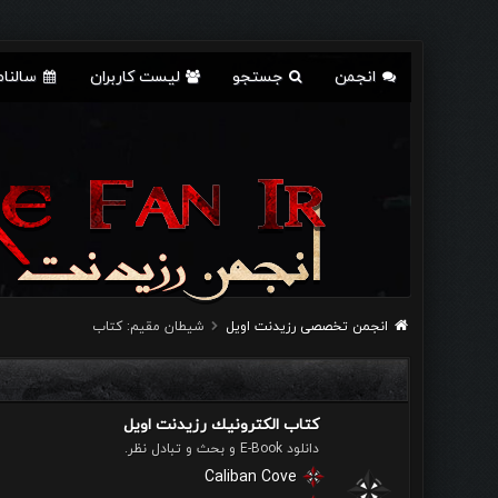
انجمن
جستجو
لیست کاربران
سالنام
انجمن تخصصی رزیدنت اویل
شيطان مقيم: كتاب
كتاب الكترونيك رزیدنت اویل
دانلود E-Book و بحث و تبادل نظر.
Caliban Cove