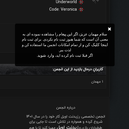
Underworld
Code: Veronica
سلام مهمان عزیز، اگر این پیغام را مشاهده نموده ای به
کتاب مصور
معنی آن است که شما هنوز ثبت نام نکردی. برای ثبت نام
کتاب های کمیک و مانگا.
اینجا کلیک کن
و از تمام امکانات انجمن ما استفاده کن و
لذت ببر.
اگر قبلا ثبت نام کرده اید،
وارد شوید
.
کاربرانِ درحال بازدید از این انجمن:
1 مهمان
درباره انجمن
انجمن تخصصی رزیدنت اویل کار خود را در سال 1401
شروع کرده و همواره در تلاش است تا جایی برای
رزیدنت اویل
طرفداران بازی
مهیا کند تا با هم