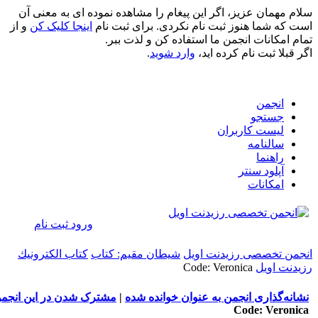
همان عزیز، اگر این پیغام را مشاهده نموده ای به معنی آن
 شما هنوز ثبت نام نکردی. برای ثبت نام
اینجا کلیک کن
و از
مکانات انجمن ما استفاده کن و لذت ببر.
ا ثبت نام کرده اید،
وارد شوید
.
انجمن
جستجو
لیست کاربران
سالنامه
راهنما
آپلود سنتر
امکانات
ورود
ثبت نام
 تخصصی رزیدنت اویل
شيطان مقيم: كتاب
كتاب الكترونيك
 اویل
Code: Veronica
‌گذاری انجمن به عنوان خوانده شده
|
مشترک شدن در این انجمن
Code: Ver