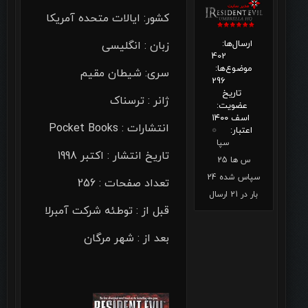
کشور: ایالات متحده آمریکا
ارسال‌ها:
زبان : انگلیسی
402
موضوع‌ها:
سری: شیطان مقیم
296
تاریخ
ژانر : ترسناک
عضویت:
اسف ۱۴۰۰
انتشارات : Pocket Books
اعتبار:
0
سپا
تاریخ انتشار : اکتبر 1998
س ها 25
سپاس شده 24
تعداد صفحات : 256
بار در 21 ارسال
قبل از : توطئه شرکت آمبرلا
بعد از : شهر مرگان