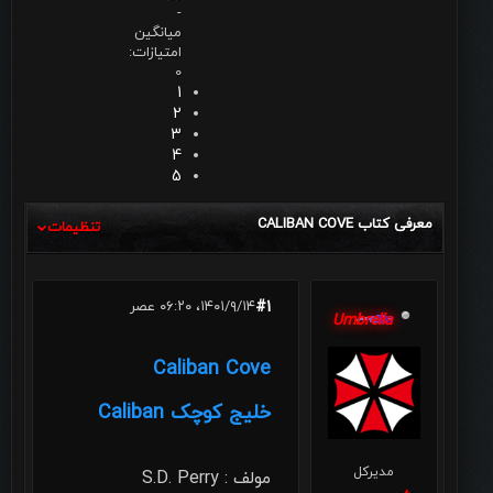
-
میانگین
امتیازات:
0
1
2
3
4
5
معرفی کتاب CALIBAN COVE
تنظیمات
#1
۱۴۰۱/۹/۱۴، ۰۶:۲۰ عصر
Umbrella
Caliban Cove
خلیج کوچک Caliban
مدیرکل
مولف : S.D. Perry