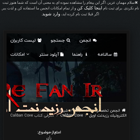
سلام مهمان عزیز، اگر این پیغام را مشاهده نموده ای به معنی آن است که شما هنوز ثبت
اینجا کلیک کن
نام نکردی. برای ثبت نام
و از تمام امکانات انجمن ما استفاده کن و لذت ببر.
وارد شوید
اگر قبلا ثبت نام کرده اید،
.
انجمن
جستجو
لیست کاربران
سالنامه
راهنما
آپلود سنتر
امکانات
انجمن تخصصی رزیدنت اویل
شيطان مقيم: كتاب
كتاب
الكترونيك رزیدنت اویل
Caliban Cove
معرفی کتاب Caliban Cove
0
امتیاز موضوع:
رأی