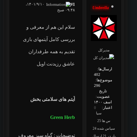
۱۴۰۱/۹/۱۰،
#1
Umbrella
۰۹:۴۸ صبح
سلام این هم از معرفی و
بررسی کامل آیتمهای بازی
مدیرکل
تقدیم به همه طرفداران
عاشق رزیدنت اویل
ارسال‌ها:
402
موضوع‌ها:
296
تاریخ
عضویت:
آیتم های سلامتی بخش
اسف ۱۴۰۰
اعتبار:
0
سپا
Green Herb
س ها 25
سپاس شده 24
توضیحات : گیاه سبز معروف
بار در 21 ارسال