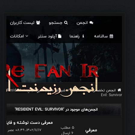
انجمن
جستجو
لیست کاربران
سالنامه
راهنما
آپلود سنتر
امکانات
انجمن تخصصی رزیدنت اویل
شيطان مقيم: سري فرعي
Resident
Evil: Survivor
انجمن‌های موجود در 'RESIDENT EVIL: SURVIVOR'
معرفی دست نوشته و فایلهای..
5 مطلب
معرفي
۱۴۰۲/۱۱/۱۷، ۰۸:۴۹ عصر
6 ارسال