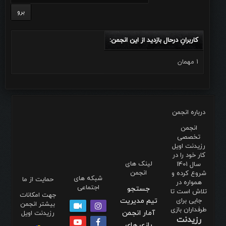
کاربرانِ درحال بازدید از این انجمن:
1 مهمان
درباره انجمن
انجمن
تخصصی
رزیدنت اویل
کار خود را در
لینک های
سال 1401
انجمن
شروع کرده و
شبکه های
حمایت از ما
همواره در
اجتماعی
جستجو
تلاش است تا
جهت امکانات
جایی برای
تیم مدیریت
بیشتر انجمن
طرفداران بازی
آمار انجمن
رزیدنت اویل
رزیدنت
بازی های