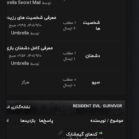
Umbrella Secret Mail
توسط
معرفی شخصیت های رزیدنت او.
شخصيت
1 مطلب
۱۴۰۱/۹/۱۰، ۰۹:۴۵ صبح
ها
6 ارسال
Umbrella
توسط
معرفی کامل دشمنان بازی رز..
1 مطلب
دشمنان
۱۴۰۱/۹/۱۰، ۰۹:۵۲ صبح
1 ارسال
Umbrella
توسط
0 مطلب
سيو
هرگز
0 ارسال
RESIDENT EVIL: SURVIVOR
نشانه‌گذاری انجمن
موضوع
نویسنده
پاسخ‌ها
بازدید‌ها
امتیا
/
کدهای گیم‌شارک