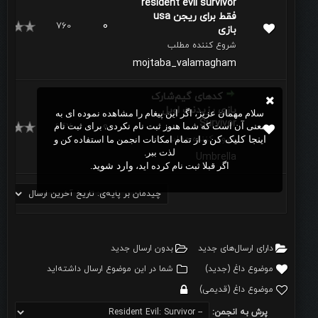
resident evil survivor
فقط برای ریجن usa
760
0
بازی
شروع کننده مطلب
mojtaba_valamagham
کدهای گیم‌شارک
بازی رزیدنت اویل
سلام مهمان عزیز، اگر این پیغام را مشاهده نموده ای به
Survivor
0
647
معنی آن است که شما هنوز ثبت نام نکردی. برای ثبت نام
شروع کننده مطلب
اینجا کلیک کن
و از تمام امکانات انجمن ما استفاده کن و
لذت ببر.
Umbrella
اگر قبلا ثبت نام کرده اید،
وارد شوید
.
دارای ارسال‌های جدید‌
بدون ارسال جدید‌
موضوع داغ (جدید‌)
شما در این موضوع ارسال داشته‌اید
موضوع داغ (قدیمی)
پرش به انجمن: