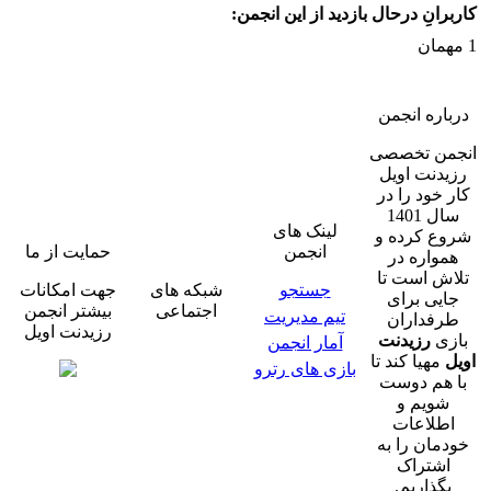
کاربرانِ درحال بازدید از این انجمن:
1 مهمان
درباره انجمن
انجمن تخصصی
رزیدنت اویل
کار خود را در
سال 1401
لینک های
شروع کرده و
انجمن
حمایت از ما
همواره در
تلاش است تا
جستجو
شبکه های
جهت امکانات
جایی برای
اجتماعی
بیشتر انجمن
تیم مدیریت
طرفداران
رزیدنت اویل
بازی
رزیدنت
آمار انجمن
اویل
مهیا کند تا
بازی های رترو
با هم دوست
شویم و
اطلاعات
خودمان را به
اشتراک
بگذاریم.