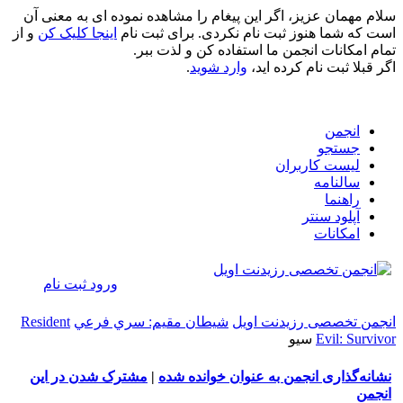
سلام مهمان عزیز، اگر این پیغام را مشاهده نموده ای به معنی آن
است که شما هنوز ثبت نام نکردی. برای ثبت نام
اینجا کلیک کن
و از
تمام امکانات انجمن ما استفاده کن و لذت ببر.
اگر قبلا ثبت نام کرده اید،
وارد شوید
.
انجمن
جستجو
لیست کاربران
سالنامه
راهنما
آپلود سنتر
امکانات
ورود
ثبت نام
انجمن تخصصی رزیدنت اویل
شيطان مقيم: سري فرعي
Resident
Evil: Survivor
سيو
نشانه‌گذاری انجمن به عنوان خوانده شده
|
مشترک شدن در این
انجمن