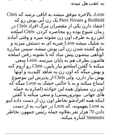
به عقب هل میده.
Leon، بالاخره موفق میشه به اتاقی برسه که Chris
Redfield و Piers Nivans یک زن آبی پوش رو که
اعتقاد دارن یکی از مقصران مرگ افراد Chris در
زمان شیوع بوده رو محاصره کردن. Chris اسلحه
اش رو به طرف اون زن نشونه میره و وقتی آماده
به شلیک میشه Leon ضربه ای به دستش میزنه و
مانع کشته شدن زن آبی پوش میشه. سپس مبارزه
کوتاهی بینشون پیش میاد که با نشونه رفتن اسلحه
هاشون بطرف هم به پایان میرسه. Leon سعی
میکنه با گفتن اسلحتو بیار پایین، Chris رو آروم کنه
و بهش میگه که اون زن یه شاهد کلیدیـه و اونها
بهش نیاز دارن، ولی Chris از پذیرش این موضوع
امتناع میکنه و به با حالتی خشک به Leon میگه که
اون زن مسئول همه این حوادثه (اشاره به حمله
های جهانی بیوتروریستی) و سعی میکنه با گفتن
اینکه همه افرادشو بخاطر اون زن از دست داده اینو
به Leon بفهمونه، که Leon در جواب، به از دست
دادن 70 هزار نفر بعلاوه جمله رئیس جمهور، بخاطر
Simmons اشاره میکنه.