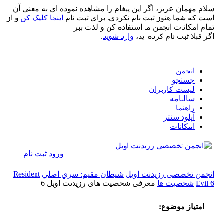
سلام مهمان عزیز، اگر این پیغام را مشاهده نموده ای به معنی آن
است که شما هنوز ثبت نام نکردی. برای ثبت نام
اینجا کلیک کن
و از
تمام امکانات انجمن ما استفاده کن و لذت ببر.
اگر قبلا ثبت نام کرده اید،
وارد شوید
.
انجمن
جستجو
لیست کاربران
سالنامه
راهنما
آپلود سنتر
امکانات
ورود
ثبت نام
انجمن تخصصی رزیدنت اویل
شيطان مقيم: سري اصلي
Resident
Evil 6
شخصيت ها
معرفی شخصیت های رزیدنت اویل 6
امتیاز موضوع: