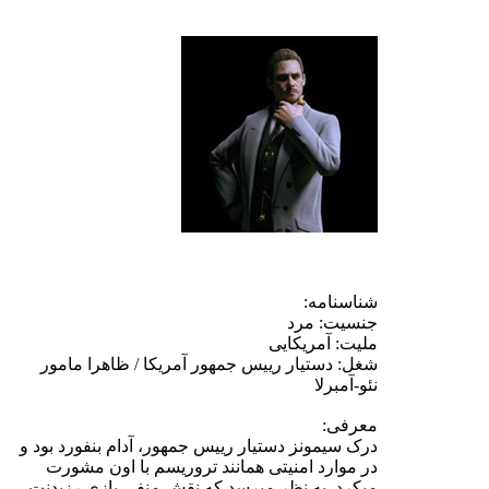
شناسنامه:
جنسیت: مرد
ملیت: آمریکایی
شغل: دستیار رییس جمهور آمریکا / ظاهرا مامور
نئو-آمبرلا
معرفی:
درک سیمونز دستیار رییس جمهور، آدام بنفورد بود و
در موارد امنیتی همانند تروریسم با اون مشورت
میکرد. به نظر میرسد که نقش منفی بازی رزیدنت