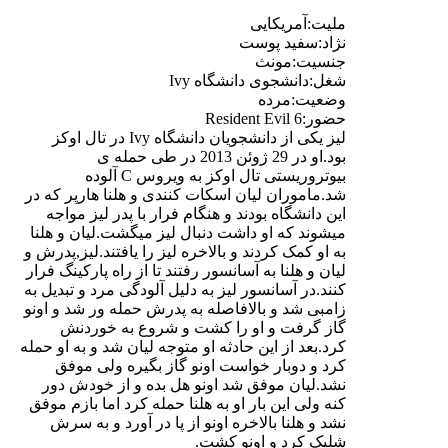
ملیت:آمریکایی
نژاد:سفید پوست
جنسیت:مونث
شغل:دانشجوی دانشگاه Ivy
وضعیت:مرده
حضور:Resident Evil 6
لیز یکی از دانشجویان دانشگاه Ivy در تال اوکز
بود.او در 29 ژوئن 2013 در طی حمله ی
بیوتروریستی تال اوکز به ویروس C آلوده
شد.ماموران لیان اسکات کنندی و هلنا هارپر که در
این دانشگاه بودند و هنگام فرار با پدر لیز مواجه
میشوند که او داشت دنبال لیز میگشت.لیان و هلنا
به او کمک کردند و بالاخره لیز را یافتند.لیز,پدرش و
لیان و هلنا به آسانسور رفتند تا از راه پارکینگ فرار
کنند.در آسانسور لیز به دلیل آلودگی مرد و تبدیل به
زامبی شد و بالافاصله به پدرش حمله ور شد و اونو
گاز گرفت و او را کشت و شروع به خوردنش
کرد.بعد از این حادثه او متوجه لیان شد و به او حمله
کرد و دوبار خواست اونو گاز بگیره ولی موفق
نشد.لیان موفق شد اونو هل بده و از خودش دور
کنه ولی این بار او به هلنا حمله کرد اما بازم موفق
نشد و هلنا بالاخره اونو از پا در آورد و به سرش
شلیک کرد و اونو کشت.