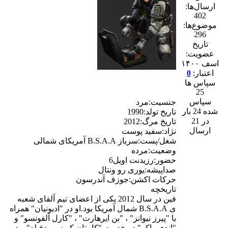
ارسال‌ها:
402
موضوع‌ها:
296
تاریخ
عضویت:
اسف ۱۴۰۰
اعتبار:
0
سپاس ها
25
سپاس
جنسیت:مرد
شده 24 بار
تاریخ تولد:1990
در 21
تاریخ مرگ:2012
ارسال
نژاد:سفید پوست
شغل/پست:سرباز B.S.A.A آمریکای شمالی
وضعیت:مرده
حضور:رزیدنت اویل6
صداپیشه:یوری رو ونتال
حرکات اکشن:جوزف آندرسون
تاریخچه
فین در سال 2012 یکی از اعضای تیم آلفای شعبه
ی B.S.A.A شمال آمریکا بود.او در "ادیونیان" همراه
با "پیرز نیوانز" ، "بن ایرهارت" ، "کارل آلفونسو" و
"اندی واکر" در خدمت "کاپیتان کریس ردفیلد" بود.