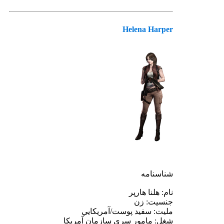
Helena Harper
شناسنامه
نام: هلنا هارپر
جنسيت: زن
مليت: سفيد پوست/آمريكايي
شغل: مامور سري سازمان آمريكا