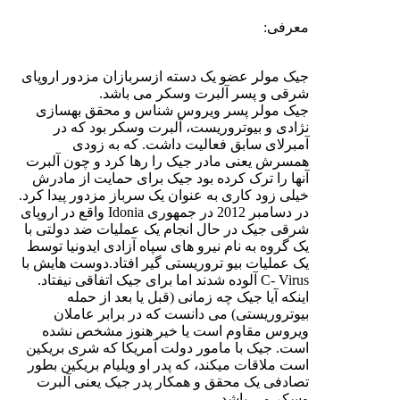
معرفی:
جیک مولر عضو یک دسته ازسربازان مزدور اروپای
شرقی و پسر آلبرت وسکر می باشد.
جیک مولر پسر ویروس شناس و محقق بهسازی
نژادی و بیوتروریست، آلبرت وسکر بود که در
آمبرلای سابق فعالیت داشت. که به زودی
همسرش یعنی مادر جیک را رها کرد و چون آلبرت
آنها را ترک کرده بود جیک برای حمایت از مادرش
خیلی زود کاری به عنوان یک سرباز مزدور پیدا کرد.
در دسامبر 2012 در جمهوری Idonia واقع در اروپای
شرقی جیک در حال انجام یک عملیات ضد دولتی با
یک گروه به نام نیرو های سپاه آزادی ایدونیا توسط
یک عملیات بیو تروریستی گیر افتاد.دوست هایش با
C- Virus آلوده شدند اما برای جیک اتفاقی نیفتاد.
اینکه آیا جیک چه زمانی (قبل یا بعد از حمله
بیوتروریستی) می دانست که در برابر عاملان
ویروس مقاوم است یا خیر هنوز مشخص نشده
است. جیک با مامور دولت آمریکا که شری بریکین
است ملاقات میکند، که پدر او ویلیام بریکین بطور
تصادفی یک محقق و همکار پدر جیک یعنی آلبرت
وسکر می باشد.