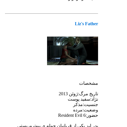
Liz's Father
مشخصات
تاریخ مرگ:ژوئن 2013
نژاد:سفید پوست
جنسیت:مذکر
وضعیت:مرده
حضور:Resident Evil 6
پدر لیز یکی از قربانیان حمله ی بیوتروریستی