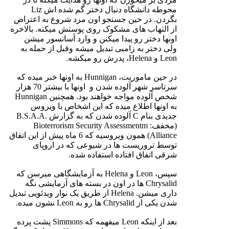
محوطه دانشگاه دنبال دختر گم شده اش Liz
بگردن. در حین جستجو اون مرد شروع به اعتراض
از التهاب های مشکوک روی پوستش میکنه. بالاخره
اونها دختر رو پیدا میکنن و وارد آسانسور میشن
ولی دختر به زامبی تبدیل میشه وقبل از حمله به
Leon و Helena، پدرش رو میکشه.
در حین ماموریت، Hunnigan به اونها خبر میده که
سرتاسر شهر آلوده شدن و اونها با بیشتر 70 هزار
شخص آلوده مواجه خواهند بود. همچنین Hunnigan
به اونها اطلاع میده که این اشخاص با ویروس
جدیدی بنام C آلوده شدن که به گزارش .B.S.A.A
(مخفف: Bioterrorism Security Assessmentm
Alliance) همون ویروسیه که 6 ماه پیش از این اتفاق
توسط تروریست ها در شیوعی که در اروپای
شرقی اتفاق افتاده استفاده شده.
سپس، Leon و Helena به آزمایشگاهی میرسن که
Chrysalid ها در اون در بسته های آزمایشی نگه
داری میشن. Helena از طریق یک نوار ویدئویی تبدیل
شدن یکی از Chrysalid ها رو به Leon نشون میده.
بعد از اینکه Leon میفهمه که Simmons پشت پرده