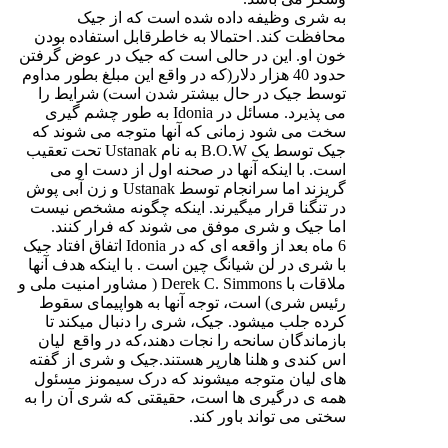
به شری وظیفه داده شده است که از جیک
محافظت کند. احتمالا به خاطرقابل استفاده بودن
خون او. این در حالی است که جیک در عوض گرفتن
حدود 40 هزار دلار(که در واقع این مبلغ بطور مداوم
توسط جیک در حال بیشتر شدن است) شرایط را
می پذیرد. مسائل در Idonia به طور چشم گیری
سخت می شود زمانی که آنها متوجه می شوند که
جیک توسط یک B.O.W به نام Ustanak تحت تعقیب
است. با اینکه آنها در صحنه اول از دست او می
گریزند اما سرانجام توسط Ustanak و زن آبی پوش
در تنگنا قرار میگیرند. اینکه چگونه مشخص نیست
اما جیک و شری موفق می شوند که فرار کنند.
6 ماه بعد از واقعه ای که در Idonia اتفاق افتاد جیک
با شری در لن شیانگ چین است . با اینکه هدف آنها
ملاقات با Derek C. Simmons ( مشاور امنیت ملی و
رئیس شری) است، توجه آنها به هواپیمای سقوط
کرده جلب میشود. جیک، شری را دنبال میکند تا
بازماندگان سانحه را نجات دهند،که در واقع لیان
اس کندی و هلنا هارپر هستند.جیک و شری از گفته
های لیان متوجه میشوند که درک سیمونز مسئول
همه ی درگیری ها است، حقیقتی که شری آن را به
سختی می تواند باور کند.