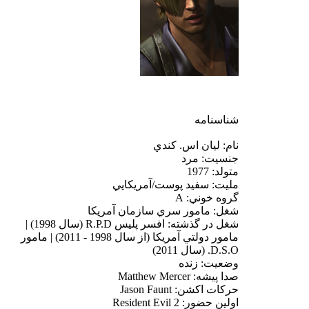
شناسنامه
نام: ليان اس. كندي
جنسيت: مرد
متولد: 1977
مليت: سفيد پوست/آمريكايي
گروه خوني: A
شغل: مامور سري سازمان آمريكا
شغل در گذشته:‌ افسر پليس R.P.D (سال 1998) |
مامور دولتي آمريكا (از سال 1998 - 2011) | مامور
D.S.O. (سال 2011)
وضعيت: زنده
صدا پيشه: Matthew Mercer
حركات اكشن: Jason Faunt
اولين حضور: Resident Evil 2