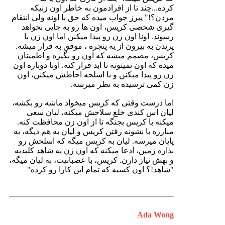
کرده...چند تا از افرادمون به خاطر اون زنیکه
مردن؟!" پیرز جواب میده که حق با اونه ولی انتقام
گیری شخصی کریس، اون ها رو به جایی نخواهد
رسوند. اونا اون زن رو پیدا میکنن اما اون زن با
پریدن به بیرون از یه پنجره ، موفق به فرار میشه.
کریس، مصمم میشه که اون رو بگیره و اطمینان
میده که اون نمیتونه تا ابد فرار کنه. اونا دوباره اون
زن رو پیدا میکنن و با اسلحه احاطش میکنن، اون
زن کمی ترسیده به نظر میرسه.
اما درست وقتی که کریس میخواد ماشه رو بکشه،
لیان اس کندی خلع سلاحش میکنه، لیان سعی
میکنه با کریس بجنگه تا از اون زن محافظت کنه.
مبارزه با نشونه رفتن کریس و لیان به هم دیگه، به
پایان میرسه. لیان به کریس میگه که اسلحش رو
بذاره زمین، ادعا میکنه که اون زن یه شاهد کلیدیه
و بهش نیاز دارن. کریس، با عصبانیت، به لیان میگه،
"شاهد!؟ اون کسیه که تمام این کارا رو کرده"
Ada Wong