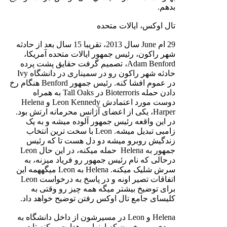
بدهم.
تال اوکس، ایالات متحده
29 ام June سال 2013، تقریبا 15 سال بعد از حادثه
شهر راکون، رئیس جمهور ایالات متحده آمریکا،
Adam Benford، تصمیم گرفت حقایق پشت پرده
حادثه شهر راکون رو در سمیناری در دانشگاه Ivy
در عموم افشا کنه. رئیس جمهور Benford هنگام رخ
دادن حمله Bioterroris در Tall Oaks به همراه
دوست مورد اعتمادش Leon Kennedy و Helena
Harper، یکی از اعضای آژانس محرمانه ارتش بود.
در این واقعه رئیس جمهور آلوده میشه و به یک
زامبی تبدیل میشه. Leon با سخت ترین انتخاب
زندگیش روبرو میشه دو دل هست تا که رئیس
جمهور به Helena حمله میکنه، در این حال Leon
درحالی که نام رئیس جمهور رو فریاد میزنه، به
سرش شلیک میکنه. Helena به Leon میگههمه این
اتفاقات تصیر اونه و در پاسخ به درخواست Leon
برای توضیخ بیشتر میگه همه چیز رو وقتی به
کلیسای جامع تال اوکس رفتن توضیح خواهد داد.
Helena و Leon در مسیرشون از داخل دانشگاه به
مردی بر میخورن که اونها رو هدایت میکنه تا در