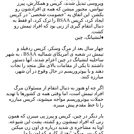
ویروسی تبدیل شدند، کریس و همکارش، پیرز
نیوانس، مجبور میشن که همه ی افرادشون رو
بکشن. این اتفاق یه "خصومت شخصی" در کریس
ایجاد کرد، کریس BSAA را ترک کرد، او فقط به
دنبال انتقام گیری از زنی بود که افراد تیمش رو
کشت.
♦لنشیانگ، چین
چهار سال بعد از مرگ وسکر، کریس ردفیلد و
تیمش در شعبه ی آمریکای شمالیه BSAA ، به شهر
ساحلیه لنشیانگ در چین اعزام شدند، آنها دستور
داشتند تا یکی از مقامات بالای ملل متحد را نجات
دهند و با بیوتروریسم در حال وقوع در آن شهر،
مبارزه کنند.
اگر چه او هنوز به دنبال انتقام از مسئولان مرگ
افراد تیمش است، اما وقتی همه ی کشورها با تهدید
حملات بیوتروریسم مواجه میشوند، کریس مبارزه
را تا خط مقدم پیش میبره.
بار دیگر در چین، کریس و پیرز پی میبرن که همون
زنی که افراد تیمشون رو کشته، پشت این شیوعه.
اونا یه مشاجره ی شدید درباره ی اون زن میکنن
که کریس میگه: "بعد از کاری که اون با ما