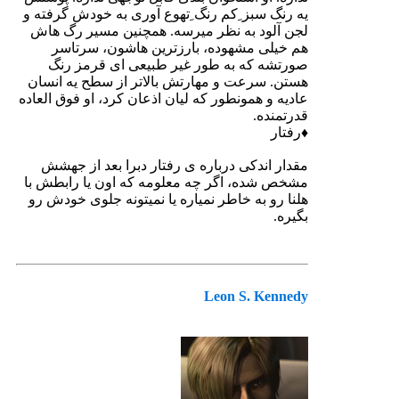
یه رنگ سبز ِکم رنگ ِتهوع آوری به خودش گرفته و
لجن آلود به نظر میرسه. همچنین مسیر رگ هاش
هم خیلی مشهوده، بارزترین هاشون، سرتاسر
صورتشه که به طور غیر طبیعی ای قرمز رنگ
هستن. سرعت و مهارتش بالاتر از سطح یه انسان
عادیه و همونطور که لیان اذعان کرد، او فوق العاده
قدرتمنده.
♦رفتار
مقدار اندکی درباره ی رفتار دبرا بعد از جهشش
مشخص شده، اگر چه معلومه که اون یا رابطش با
هلنا رو به خاطر نمیاره یا نمیتونه جلوی خودش رو
بگیره.
Leon S. Kennedy