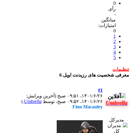
0
رأی
-
میانگین
امتیازات:
0
1
2
3
4
5
تنظیمات
معرفی شخصیت های رزیدنت اویل 6
#1
۱۴۰۱/۶/۲۶، ۰۹:۵۱ صبح
(آخرین ویرایش:
۱۴۰۱/۶/۲۶، ۰۹:۵۲ صبح، توسط
Umbrella
.)
Umbrella
Finn Macauley
مدیرکل