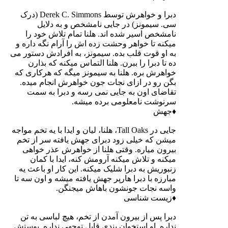
دبرا و خواهرش توسط Derek C. Simmons (درک
سی. سیمونز) در جایی نامشخص و به دلایل
نامشخص اسیر شده اند. هلنا تمام تلاش خود را
میکنه تا خواهر وحشت زده اش را آرام نگه داره و
به او قوت قلب بده. سیمونز، به افرادش دستور می
ده تا دبرا را ببرن. هلنا التماس میکنه که بذارن
خواهرش بره. هلنا به سیمونز میگه که هرکاری که
بگن رو در ازای نجات جون خواهرش انجام میده.
تقاضای اون به جایی نمی رسه و دبرا به سمت
سرنوشت نامعلومی برده میشه.
♦جهش
جایی در Tall Oaks، هلنا، لیان و ایدا با یه تخم مواجه
میشن که خیلی زود دبرای جهش یافته سر از تخم
بیرون میاره. وقتی هلنا از خواهرش عذر خواهی
میکنه و تلاش میکنه آرومش کنه، ایدا با کمان
زنبوریش به دبرا شلیک میکنه. این کار او باعث یه
مبارزه با دبرا هارپر جهش یافته میشه و اون سه تا
واسه نجات جونشون باهاش میجنگن.
♦زیست شناسی
دبرا پس از بیرون آمدن از تخم، هیچ لباسی به تن
نداره. او استخوان بندی قابل توجهی نداره. پوستش