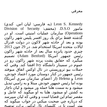
معرفي
Leon S. Kennedy (به فارسي: ليان اس. كندي)
مامور D.S.O. (مخفف: Division of Security
Operations) سازمان عمليات امنيتي است. او در
گذشته فقط براي يك روز افسر پليس شهر راكون
بوده و بعد از حادثه شهر لاكون در دولت فدرال
ایالات متحده آمريكا استخدام شد. در 29 جون 2013
چيزي حدود پانزده سال بعد از حادثه شهر راكون
رئيس جمهور آمريكا (Adam Benford) تصميم
ميگيرد كه حقايق پشت پرده شهر راكون رو در
عموم در سمينار دانشگاه Ivy افشا كند. وقتي كه
حملات بيو تروريستي در تال اوكس اتفاق ميوفتد
رئيس جمهور در كنار دوستان مورد اعتماد خودش،
Leon‌ و Helena (از اعضاي سازمان سري آمريكا)
بوده اما رئيس جمهور خودش مبتلا و به زامبي تبديل
ميشود و به سمت هلنا حمله ور ميشود و ليان ناچار
به كشتن او ميشود. هلنا به او ميگويد كه عامل و
مقصر تمام اين قضايا است و وقتي كه ليان ميپرسد
كه درباره چي صحبت ميكني در جواب ميگويد كه
بهتر است تا در كليساي تال اوكس برات توضيح