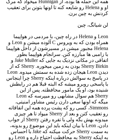
همه این حمله ها بوده، از Hunnigan میخواد که مرگ
او و Helena رو شایعه کنه تا اونها بتونن برای تعقیب
کردنش به چین برن.
لن شیانگ، چین
Leon و Helena در راه چین، با مردمی در هواپیما
همراه بودن که به ویروس C آلوده میشن و Leon و
Helena مجبور میشن در مسیرشون از داخل هواپیما
با زامبی ها مبارزه کنن. سرانجام هواپیما بطور
اتفاقی در مکانی نزدیک به جایی که Jake Muller و
Sherry Birkin بودن به زمین میخوره. Sherry که از
دیدن Leon هیجان زده شده به سمتش میدوه. Leon
در پاسخ به سوالش درباره اینکه Sherry چرا اینجاس
با پاسخی روبرو میشه که البته قبلا هم در رابطش
شنیده بود، او یک مامور محافظته. پس از این
Sherry هم سوال مشابهی رو میپرسه که Leon
میگه که اونها سعی دارن رئیس مشاور امنیتی،
Simmons، کسی رو که پشت پرده همه این اتفاقاته
رو تعقیب کتن و بعد از Sherry میواد تا هر چیزی
میدونه بهش بگه ولی با تفره رفتن Sherry از جواب
دادن، Leon با بیان اینکه باید این موضوع رو بدونه،
به سمت Sherry حرکت میکنه که Jake با احساس
به اینکه Sherry به محافظت احتیاج داره و Leon رو