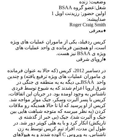
وضعیت: زنده
شغل:عضو گروه BSAA
اولین حضور: رزیدنت اویل 1
صداپیشه:
Roger Craig Smith
♦معرفی
کریس ردفیلد، یکی از ماموران عملیات های ویژه
است، او همچنین فرمانده ی واحد عملیات های
ویژه ی BSAA نیز هست.
♦اروپای شرقی
در دسامبر 2012، کریس (که حالا به عنوان فرمانده
ی ماموران عملیات های ویژه ترفیع یافته) و چندین
واحد BSAAـی دیگه به یه منطقه ی جنگی در
شرق اروپا اعزام شدند که یه شیوع توسط فردی
ناشناس به وجود اومده بود. در جریان این اتفاقات،
کریس با پسر آلبرت وسکر، جیک مولر مواجه شد.
کریس از او پرسید که آیا تا حالا همدیگه رو ملاقات
کردن (به نظر میرسه که متوجه شباهت هایی بین
جیک و آلبرت شد)، جیک (بی خبر از گذشته ی
تاریکش) انکار کرد و با یه هلی کوپتر دور شد. در
طول این مدت، افراد تیم کریس توسط یه زن
ناشناس، به ویروس C آلوده شدند و به هیولاهای