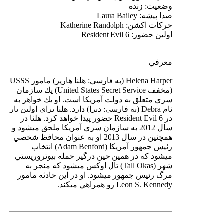
وضعيت: زنده
صدا پيشه: Laura Bailey
حركات اكشن: Katherine Randolph
اولين حضور: Resident Evil 6
معرفي
Helena Harper (به فارسي: هلنا هارپر) مامور USSS
(مخفف United States Secret Service) يك سازمان
سري متعلق به دولت آمريكا است. او يك خواهر به
نام Debra (به فارسي: دبرا) دارد. هلنا براي اولين بار
در Resident Evil 6 حضور پيدا خواهد كرد. هلنا در
سال 2012 به سازمان سري آمريكا ملحق ميشود و
همچنين در سال 2013 او به عنوان محافظ شخصي
رئيس جمهور آمريكا (Adam Benford) انتخاب
ميشود كه در همين حين درگير حمله بيوتروريستي
شهر (Tall Okas) تال اوكس ميشود كه منجر به
مرگ رئيس جمهور ميشود. او در اين حادثه مامور
Leon S. Kennedy رو همراهي ميكند.