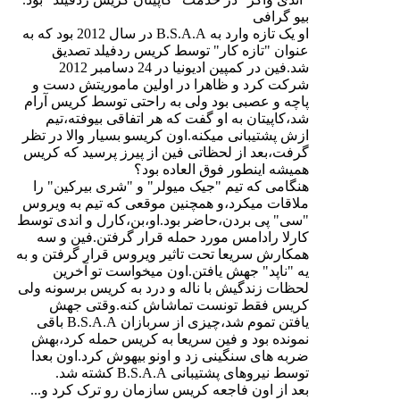
بیو گرافی
او یک تازه وارد به B.S.A.A در سال 2012 بود که به
عنوان "تازه کار" توسط کریس ردفیلد تصدیق
شد.فین در کمپین ادیونیا در 24 دسامبر 2012
شرکت کرد و ظاهرا در اولین ماموریتش دست و
پاچه و عصبی بود ولی به راحتی توسط کریس آرام
شد،کاپیتان به او گفت که هر اتفاقی بیوفته،تیم
ازش پشتیبانی میکنه.اون کریسو بسیار والا در تظر
گرفت،بعد از لحظاتی فین از پیرز پرسید که کریس
همیشه اینطور فوق العاده بود؟
هنگامی که تیم "جیک میولر" و "شری بیرکین" را
ملاقات میکرد،و همچنین موقعی که تیم به ویروس
"سی" پی بردن،حاضر بود.او،بن،کارل و اندی توسط
کارلا رادامس مورد حمله قرار گرفتن.فین و سه
همکارش سریعا تحت تاثیر ویروس قرار گرفتن و به
یه "ناپد" جهش یافتن.اون میخواست تو آخرین
لحظات زندگیش با ناله و درد به کریس برسونه ولی
کریس فقط تونست تماشاش کنه.وقتی جهش
یافتن تموم شد،چیزی از سربازان B.S.A.A باقی
نمونده بود و فین سریعا به کریس حمله کرد،بهش
ضربه های سنگینی زد و اونو بیهوش کرد.اون بعدا
توسط نیروهای پشتیبانی B.S.A.A کشته شد.
بعد از اون فاجعه کریس سازمان رو ترک کرد و...