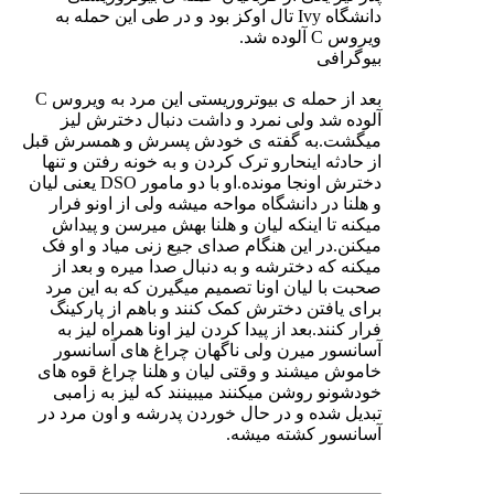
دانشگاه Ivy تال اوکز بود و در طی این حمله به
ویروس C آلوده شد.
بیوگرافی
بعد از حمله ی بیوتروریستی این مرد به ویروس C
آلوده شد ولی نمرد و داشت دنبال دخترش لیز
میگشت.به گفته ی خودش پسرش و همسرش قبل
از حادثه اینحارو ترک کردن و به خونه رفتن و تنها
دخترش اونجا مونده.او با دو مامور DSO یعنی لیان
و هلنا در دانشگاه مواحه میشه ولی از اونو فرار
میکنه تا اینکه لیان و هلنا بهش میرسن و پیداش
میکنن.در این هنگام صدای جیع زنی میاد و او فک
میکنه که دخترشه و به دنبال صدا میره و بعد از
صحبت با لیان اونا تصمیم میگیرن که به این مرد
برای یافتن دخترش کمک کنند و باهم از پارکینگ
فرار کنند.بعد از پیدا کردن لیز اونا همراه لیز به
آسانسور میرن ولی ناگهان چراغ های آسانسور
خاموش میشند و وقتی لیان و هلنا چراغ قوه های
خودشونو روشن میکنند میبینند که لیز به زامبی
تبدیل شده و در حال خوردن پدرشه و اون مرد در
آسانسور کشته میشه.