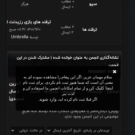
0 مطلب
سيو
هرگز
0 ارسال
ترفند های بازی رزیدنت اوی...
2 مطلب
ترفند ها
۱۴۰۱/۹/۱۰، ۰۸:۴۱ صبح
2 ارسال
Umbrella
توسط
نشانه‌گذاری انجمن به عنوان خوانده شده
مشترک شدن در این
|
انجمن
RESIDENT EVIL 6
سلام مهمان عزیز، اگر این پیغام را مشاهده نموده ای به
معنی آن است که شما هنوز ثبت نام نکردی. برای ثبت نام
آخرین
اینجا کلیک کن
و از تمام امکانات انجمن ما استفاده کن و
موضوع
نویسنده
پاسخ‌ها
بازدید‌ها
امتیاز
ارسال
/
لذت ببر.
صعودی
]
[
اگر قبلا ثبت نام کرده اید،
وارد شوید
.
پوزش! درحال‌حاضر با معیارهای انتخاب شده توسط شما هیچ
موضوعی در این انجمن وجود ندارد.