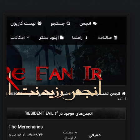
انجمن
جستجو
لیست کاربران
سالنامه
راهنما
آپلود سنتر
امکانات
انجمن تخصصی رزیدنت اویل
شيطان مقيم: سري اصلي
Resident
Evil 6
انجمن‌های موجود در 'RESIDENT EVIL 6'
The Mercenaries
8 مطلب
معرفي
۱۴۰۱/۶/۲۶، ۰۸:۰۱ صبح
8 ارسال