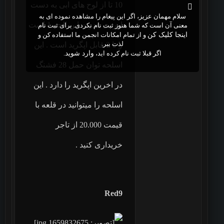
10 تا از لوح های ابی به دست
سلام مهمان عزیز، اگر این پیغام را مشاهده نموده ای به
اوردی قدرت این الحه 1 است
معنی آن است که شما هنوز ثبت نام نکردی. برای ثبت نام
اینجا کلیک کن
و از تمام امکانات انجمن ما استفاده کن و
لذت ببر.
و تا 3 قابل اپگرید است . این
اگر قبلا ثبت نام کرده اید،
وارد شوید
.
اسلحه توان حمل 28 فشنگ
در اخرین اپگرید را دارد . این
اسلحه را میتوانید در قلعه با
قیمت 20.000 از تاجر
خریداری کنید .
Red9