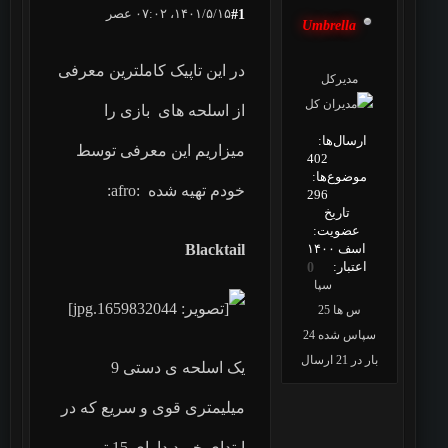
۱۴۰۱/۵/۱۵، ۰۷:۰۲ عصر
#1
Umbrella
در این تاپیک کاملترین معرفی
مدیرکل
از اسلحه های بازی را
ارسال‌ها:
میزاریم این معرفی توسط
402
موضوع‌ها:
خودم تهیه شده :afro:
296
تاریخ
عضویت:
اسف ۱۴۰۰
Blacktail
اعتبار:
0
سپا
س ها 25
سپاس شده 24
بار در 21 ارسال
یک اسلحه ی دستی 9
میلیمتری قوی و سریع که در
ابتدای خرید دارای 15 تیر