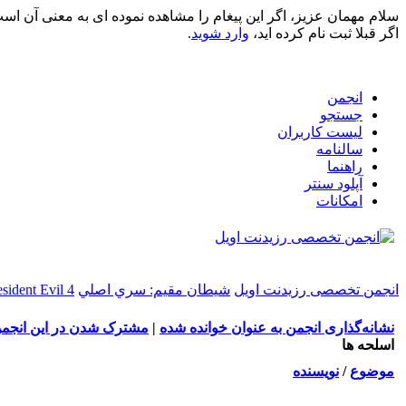
سلام مهمان عزیز، اگر این پیغام را مشاهده نموده ای به معنی آن اس
اگر قبلا ثبت نام کرده اید،
وارد شوید
.
انجمن
جستجو
لیست کاربران
سالنامه
راهنما
آپلود سنتر
امکانات
انجمن تخصصی رزیدنت اویل
شيطان مقيم: سري اصلي
sident Evil 4
نشانه‌گذاری انجمن به عنوان خوانده شده
|
مشترک شدن در این انجم
اسلحه ها
موضوع
/
نویسنده