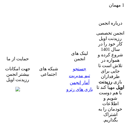
1 مهمان
درباره انجمن
انجمن تخصصی
رزیدنت اویل
کار خود را در
سال 1401
لینک های
شروع کرده و
انجمن
حمایت از ما
همواره در
تلاش است تا
جستجو
شبکه های
جهت امکانات
جایی برای
اجتماعی
بیشتر انجمن
تیم مدیریت
طرفداران
رزیدنت اویل
بازی
رزیدنت
آمار انجمن
اویل
مهیا کند تا
بازی های رترو
با هم دوست
شویم و
اطلاعات
خودمان را به
اشتراک
بگذاریم.