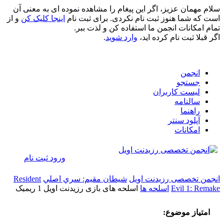
سلام مهمان عزیز، اگر این پیغام را مشاهده نموده ای به معنی آن
است که شما هنوز ثبت نام نکردی. برای ثبت نام
اینجا کلیک کن
و از
تمام امکانات انجمن ما استفاده کن و لذت ببر.
اگر قبلا ثبت نام کرده اید،
وارد شوید
.
انجمن
جستجو
لیست کاربران
سالنامه
راهنما
آپلود سنتر
امکانات
ورود
ثبت نام
انجمن تخصصی رزیدنت اویل
شيطان مقيم: سري اصلي
Resident
Evil 1: Remake
اسلحه ها
اسلحه های بازی رزیدنت اویل 1 ریمیک
امتیاز موضوع: