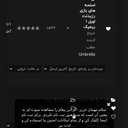
اسلحه
های بازی
رزیدنت
اویل 1
۱۴۰۱/۵/۱۱، ۰۷:۵۷ صب
ریمیک
1,527
0
آخرین 
شروع
کننده
مطلب
Umbrella
دارای ارسال‌های جدید‌
بدون ارسال جدید‌
موضوع داغ (جدید‌)
شما در این موضوع ارسال داشته‌اید
سلام مهمان عزیز، اگر این پیغام را مشاهده نموده ای به
معنی آن است که شما هنوز ثبت نام نکردی. برای ثبت نام
موضوع داغ (قدیمی)
اینجا کلیک کن
و از تمام امکانات انجمن ما استفاده کن و
لذت ببر.
پرش به انجمن: