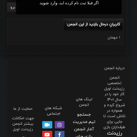
اگر قبلا ثبت نام کرده اید،
وارد شوید
.
کاربرانِ درحال بازدید از این انجمن:
1 مهمان
درباره انجمن
انجمن
تخصصی
رزیدنت اویل
کار خود را در
لینک های
سال 1401
انجمن
شروع کرده و
شبکه های
حمایت از ما
همواره در
اجتماعی
جستجو
تلاش است تا
جهت امکانات
جایی برای
تیم مدیریت
بیشتر انجمن
طرفداران بازی
آمار انجمن
رزیدنت اویل
رزیدنت
بازی های