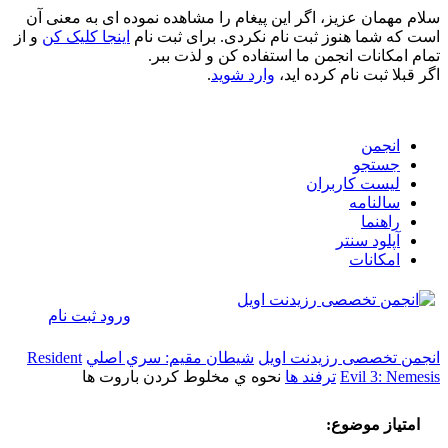
سلام مهمان عزیز، اگر این پیغام را مشاهده نموده ای به معنی آن
است که شما هنوز ثبت نام نکردی. برای ثبت نام
اینجا کلیک کن
و از
تمام امکانات انجمن ما استفاده کن و لذت ببر.
اگر قبلا ثبت نام کرده اید،
وارد شوید
.
انجمن
جستجو
لیست کاربران
سالنامه
راهنما
آپلود سنتر
امکانات
ورود
ثبت نام
انجمن تخصصی رزیدنت اویل
شيطان مقيم: سري اصلي
Resident
Evil 3: Nemesis
ترفند ها
نحوه ي مخلوط كردن باروت ها
امتیاز موضوع: