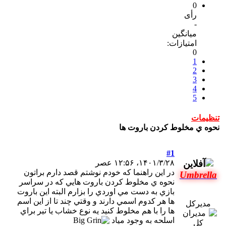
0
رأی
-
میانگین
امتیازات:
0
1
2
3
4
5
تنظیمات
نحوه ي مخلوط كردن باروت ها
#1
۱۴۰۱/۳/۲۸، ۱۲:۵۶ عصر
در اين راهنما كه خودم نوشتم قصد دارم براتون
Umbrella
نحوه ي مخلوط كردن باروت هايي كه در سراسر
بازي به دست مي اوردي را بزارم البته اين باروت
ها هر كدوم اسمي دارند و وقتي چند تا از اين اسم
مدیرکل
ها را با هم مخلوط كنيد يه نوع خشاب يا تير براي
اسلحه به وجود مياد