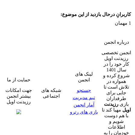
کاربرانِ درحال بازدید از این موضوع:
1 مهمان
درباره انجمن
انجمن تخصصی
رزیدنت اویل
کار خود را در
سال 1401
لینک های
شروع کرده و
انجمن
حمایت از ما
همواره در
تلاش است تا
جستجو
شبکه های
جهت امکانات
جایی برای
اجتماعی
بیشتر انجمن
تیم مدیریت
طرفداران
رزیدنت اویل
بازی
رزیدنت
آمار انجمن
اویل
مهیا کند تا
بازی های رترو
با هم دوست
شویم و
اطلاعات
خودمان را به