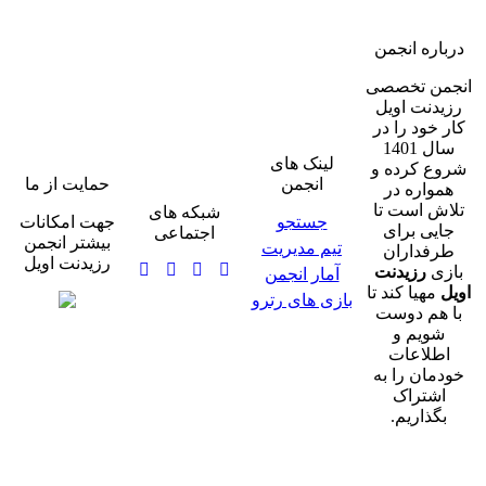
ه انجمن
 تخصصی
ت اویل
ود را در
سال 1401
لینک های
کرده و
انجمن
حمایت از ما
ره در
است تا
شبکه های
جستجو
جهت امکانات
 برای
اجتماعی
بیشتر انجمن
تیم مدیریت
داران
رزیدنت اویل
رزیدنت
آمار انجمن
یا کند تا
بازی های رترو
م دوست
یم و
اعات
ن را به
تراک
اریم.