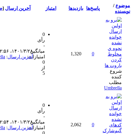
ع
/
پاسخ‌ها
بازدید‌ها
امتیاز
آخرین ارسال
[
صعودی
]
ه
0
رأی
-
وه ي
میانگین
۱۴۰۱/۳/۲۸، ۱۲:۵۶ عصر
1,320
0
لوط
امتیازات:
آخرین ارسال
:
Umbrella
دن
0
روت ها
از
وع
5
نده
لب
Umbrel
0
رأی
-
میانگین
۱۴۰۱/۳/۲۸، ۱۲:۵۴ عصر
2,062
0
های
امتیازات:
آخرین ارسال
:
Umbrella
م‌شارک
0