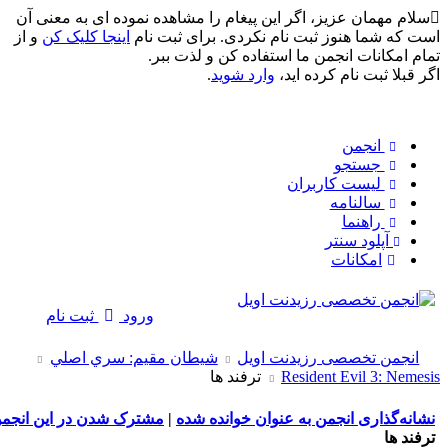
مهمان عزیز، اگر این پیغام را مشاهده نموده ای به معنی آن
شما هنوز ثبت نام نکردی. برای ثبت نام
اینجا کلیک کن
و از
کانات انجمن ما استفاده کن و لذت ببر.
ا ثبت نام کرده اید،
وارد شوید
.
انجمن
جستجو
لیست کاربران
سالنامه
راهنما
آپلود سنتر
امکانات
ورود
ثبت نام
من تخصصی رزیدنت اویل
شيطان مقيم: سري اصلي
Resident Evil 3: 
ترفند ها
گذاری انجمن به عنوان خوانده شده
|
مشترک شدن در این انجمن
ا