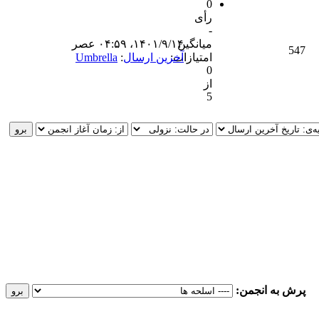
0
رأی
-
میانگین
۱۴۰۱/۹/۱۴، ۰۴:۵۹ عصر
547
امتیازات:
آخرین ارسال
:
Umbrella
0
از
5
پرش به انجمن: