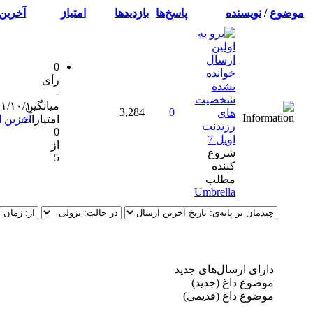
ه
پاسخ‌ها
بازدید‌ها
امتیاز
آخرین ارسال
[
صعودی
]
0
رأی
-
خصیت
میانگین
۱۴۰۱/۱۰/۱، ۱۲:۱۳ عصر
3,284
0
ای
امتیازات:
آخرین ارسال
:
Umbrella
زیدنت
0
یل 7
از
روع
5
ننده
طلب
Umbrell
ل‌های جدید‌
(جدید‌)
 (قدیمی)