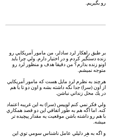
رو بگیریم.
بر طبق راهكار لرد سادلر، من مامور آمريكايي رو
زنده دستگير كردم و در اختيار دارم. ولي چرا بايد
اونو زنده بذارم؟ من دقيقا هدف و منظور لرد رو
متوجه نميشم.
هرچند به نظرم لرد مايل هست كه مامور آمريكايي
از اون (سرا) جدا نگه داشته بشه و اون دو تا با هم
در يك محل زنداني نباشن.
ولي فكر نمي كنم لوييس (سرا) به اين غريبه اعتماد
كنه. اما اگه هم به طور اتفاقي اين دو قصد همكاري
با هم رو داشته باشن موقعيت يه مقدار پيچيده تر
ميشه.
و اگه به هر دليلي عامل ناشناس سومي توي اين