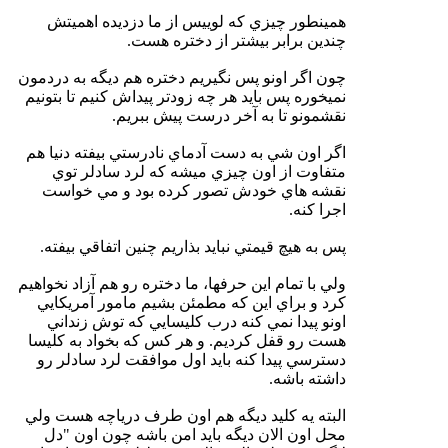
همينطور چيزي كه لوييس از ما دزديده اهميتش
چندين برابر بيشتر از دختره هست.
چون اگر اونو پس نگيريم دختره هم ديگه به دردمون
نميخوره پس بايد هر چه زودتر پيداش كنيم تا بتونيم
نقشمونو تا به آخر درست پيش ببريم.
اگر اون شي به دست آدماي نادرستي بيفته دنيا هم
متفاوت از اون چيزي ميشه كه لرد سادلر توي
نقشه هاي خودش تصور كرده بود و مي خواست
اجرا كنه.
پس به هيچ قيمتي نبايد بذاريم چنين اتفاقي بيفته.
ولي با تمام اين حرفها، ما دختره رو هم آزاد نخواهيم
كرد و براي اين كه مطمئن بشيم مامور آمريكايي
اونو پيدا نمي كنه درب كليسايي كه توش زنداني
هست رو قفل كرديم. و هر كس كه بخواد به كليسا
دسترسي پيدا كنه بايد اول موافقت لرد سادلر رو
داشته باشه.
البته يه كليد ديگه هم اون طرف درياچه هست ولي
محل اون الان ديگه بايد امن باشه چون اون "دل