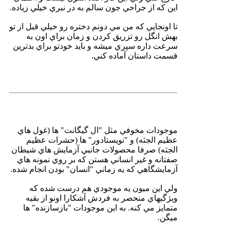
اين كه از جراحي جون سالم به در نبري خيلي زياده.
تا اونجايي كه من مي دونم دختره رو خيلي قبل از تو
بهش انگل رو تزريق كردن و زمان براي اون به
سرعت داره سپري ميشه و بايد خودتو براي بدترين
قسمت داستان آماده كني.
موجودات مخوفي مثل "ال گيگانت" ها (غول هاي
عظيم الجثه) و "نويستادور" ها (حشرات عظيم
الجثه) صرفا محصولات جانبي آزمايش هاي شيطان
صفتانه و غير انساني هستن كه بر روي نمونه هاي
آزمايشگاهي كه يه زماني "انسان" بودن انجام شده.
ولي اين ميون يه موجودي هم درست شده كه
ويژگيهاي منحصر به فردش آشكارا اونو از بقيه
متمايز مي كنه. به اين موجودات "بازسازنده" ها
ميگن.