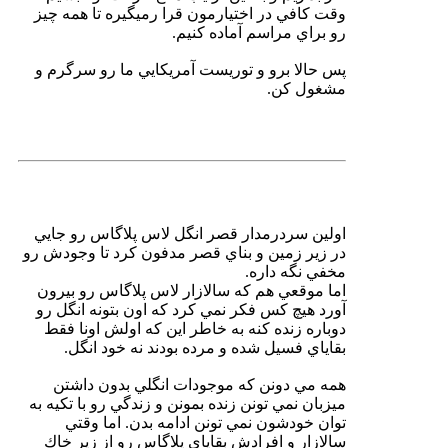
وقت كافي در اختيارمون قرا رميگيره تا همه چيز
رو براي مراسم آماده كنيم.
پس حالا برو و توريست آمريكايي ما رو سرگرم و
مشغول كن.
اولين سردرمدار قصر انگل لاس پلاگاس رو جايي
در زير زمين و بناي قصر مدفون كرد تا وجودش رو
مخفي نگه داره.
اما موقعي هم كه سالازار لاس پلاگاس رو بيرون
آورد هيچ كس فكر نمي كرد كه اون بتونه انگل رو
دوباره زنده كنه به خاطر اين كه اولش اونا فقط
بقاياي فسيل شده و مرده بودند نه خود انگل.
همه مي دونن كه موجودات انگلي بدون داشتن
ميزبان نمي تونن زنده بمونن و زندگي رو با تكيه به
توان خودشون نمي تونن ادامه بدن. اما وقتي
سالازار و افرادش بقاياي پلاگاس رو از زير خاك