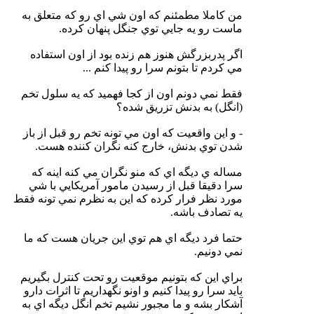
من كاملا مطمئنم كه اون شي اي رو كه متعلق به
ماست رو يه جايي توي جنگل پنهان كرده.
اگر پدربزرگش هنوز هم زنده بود از اون استفاده
مي كردم تا بتونم سرا رو پيدا كنم ...
فقط نمي دونم اون از كجا فهميد كه يه سلول تخم
(انگل) به بدنش تزريق شده؟
- و اين واقعيت كه اون مي تونه تخم رو قبل از باز
شدن توي بدنش، خارج كنه نگران كننده هست.
مساله ي ديگه اي كه منو نگران مي كنه اينه كه
سرا دقيقا قبل از رسيدن مامور آمريكايي با شي
مورد نظر فرار كرده كه اين به نظرم نمي تونه فقط
يه تصادف باشه.
حتما فرد ديگه اي هم توي اين جريان هست كه ما
نمي دونيم.
براي اين كه بتونيم موقعيت رو تحت كنترل بگيريم
بايد سرا رو پيدا كنيم و اونو نگهداريم تا اثرات دارو
آشكار بشه و ما مجبور نشيم تخم انگل ديگه اي به