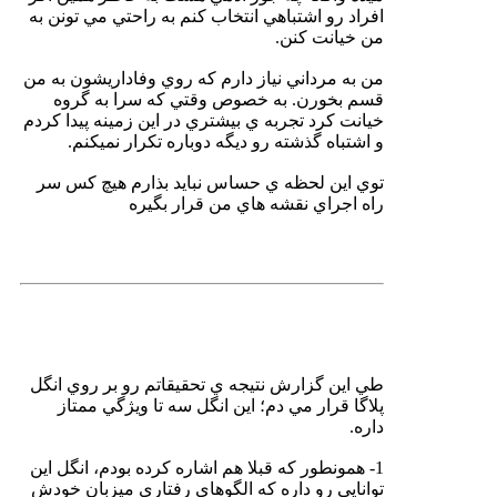
افراد رو اشتباهي انتخاب كنم به راحتي مي تونن به
من خيانت كنن.
من به مرداني نياز دارم كه روي وفاداريشون به من
قسم بخورن. به خصوص وقتي كه سرا به گروه
خيانت كرد تجربه ي بيشتري در اين زمينه پيدا كردم
و اشتباه گذشته رو ديگه دوباره تكرار نميكنم.
توي اين لحظه ي حساس نبايد بذارم هيچ كس سر
راه اجراي نقشه هاي من قرار بگيره
طي اين گزارش نتيجه ي تحقيقاتم رو بر روي انگل
پلاگا قرار مي دم؛ اين انگل سه تا ويژگي ممتاز
داره.
1- همونطور كه قبلا هم اشاره كرده بودم، انگل اين
توانايي رو داره كه الگوهاي رفتاري ميزبان خودش