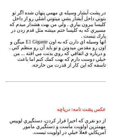
در پشت آبشار وسيله ي مهمي پنهان شده اگر تو
بتوني داخل آبشار بشي ميتوني اشلي رو از داخل
كليسا بيرون بياري . ولي من بهت هشدار ميدم كه
مسيري كه به كليسا ختم ميشه مثل قدم زدن در
پارك نيست .
انها وسيله اي دارن كه به اون E1 Gigante ميگن و
اون رو مقدس ميدونن و تو بايد آن رو منظم كني .
و درباره ي اتفاقي كه روي بدنت مي افته ... من
خيلي دوست دارم كه بهت كمك كنم اما باعث
تاسفه كه اين كار از قدرت من خارجه.
عكس پشت نامه: درياچه
از دو نفري كه اخيرا فرار كردن، دستگيري لوييس
مهمترين اولويت ماست و دستگيري مامور
آمريكايي فعلا خيلي در اولويت نيست.