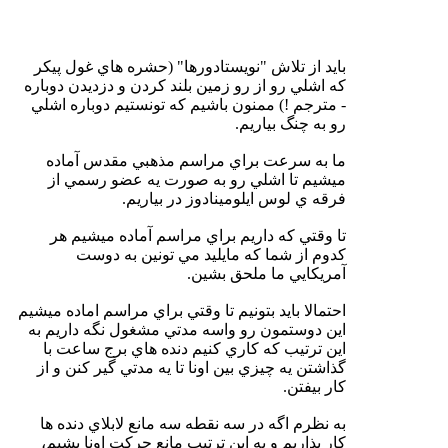
بايد از تلاش "نويستادورها" (حشره هاي غول پيكر
كه اشلي رو از رو زمين بلند كردن و دزديدن دوباره
- مترجم !) ممنون باشيم كه تونستيم دوباره اشلي
رو به چنگ بياريم.
ما به سرعت براي مراسم مذهبي مقدس آماده
ميشيم تا اشلي رو به صورت يه عضو رسمي از
فرقه ي لوس ايلومينادوز در بياريم.
تا وقتي كه داريم براي مراسم آماده ميشيم هر
كدوم از شما كه مايليد مي تونين به دوست
آمريكايي ما ملحق بشين.
احتمالا بايد بتونيم تا وقتي براي مراسم اماده ميشيم
اين دوستمون رو واسه مدتي مشغول نگه داريم به
اين ترتيب كه كاري كنيم دنده هاي برج ساعت با
گذاشتن يه چيزي بين اونا تا يه مدتي گير كنن و از
كار بيفتن.
به نظرم اگه در سه نقطه سه مانع لابلاي دنده ها
كار بذاريم و به اين ترتيب مانع حركت اونا بشيم،