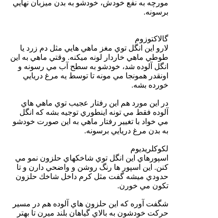
مورچه به نفع خودش، خودشو به بدن ميزبان نهايي
برسونه.
گالاكتوزوم
لارو اين انگل توي مغز ماهي هايي مثل دم زرد يا
طوطي ماهي خاردار لونه ميكنه. وقتي ماهي به اين
انگل آلوده شد، خودشو به سطح آب مي رسونه و
اونقدر همونجا مي مونه تا توسط يه مرغ دريايي
خورده بشه.
در اين مورد هم اين رفتار عجيب توي ماهي هاي
آلوده فقط مي تونه اينطوري توجيه بشه كه انگل
مي خواد با تغيير رفتار ماهي به اين صورت خودشو
به بدن مرغ دريايي برسونه.
لكوكلريديوم
اسپورهاي اين انگل توي شاخكهاي حلزون نمو مي
كنن. اين اسپور ها رنگ روشن و واضحي دارن و تا
حدودي ميشه گفت مثل كرم داخل شاخك حلزون
تكون مي خورن.
شگفت آوره كه اين حلزون هاي آلوده هم در مسير
حركت خودشون به بالاي گياهان بلند ميرن تا بهتر