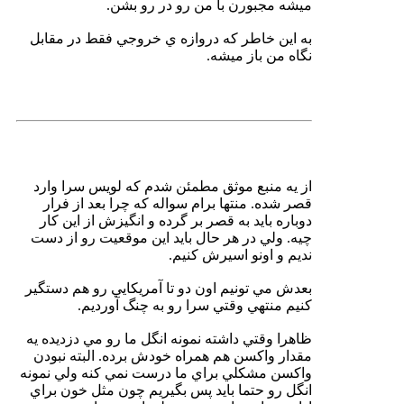
ميشه مجبورن با من رو در رو بشن.
به اين خاطر كه دروازه ي خروجي فقط در مقابل
نگاه من باز ميشه.
از يه منبع موثق مطمئن شدم كه لويس سرا وارد
قصر شده. منتها برام سواله كه چرا بعد از فرار
دوباره بايد به قصر بر گرده و انگيزش از اين كار
چيه. ولي در هر حال بايد اين موقعيت رو از دست
نديم و اونو اسيرش كنيم.
بعدش مي تونيم اون دو تا آمريكايي رو هم دستگير
كنيم منتهي وقتي سرا رو به چنگ آورديم.
ظاهرا وقتي داشته نمونه انگل ما رو مي دزديده يه
مقدار واكسن هم همراه خودش برده. البته نبودن
واكسن مشكلي براي ما درست نمي كنه ولي نمونه
انگل رو حتما بايد پس بگيريم چون مثل خون براي