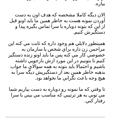
بياره.
الان ديگه كاملا مشخصه كه هدف اون به دست
آوردن نمونه هست به خاطر همين ما بايد اونو قبل
از اين كه بتونه دوباره با سرا تماس بگيره پيدا و
دستگيرش كنيم.
همينطور دلايلي هم وجود داره كه ثابت مي كنه اين
مزاحمن زن داره براي شخص يا سازمان به
خصوصي كار مي كنه پس ما بايد اونو زنده دستگير
كنيم تا بتونيم در اين مورد ازش بازجويي داشته
باشيم و احتمالا بايد بتونه به همه سوالاي ما جواب
بدهبه خاطر همين بعد از دستگيريش ديگه سرا به
هيچ وجه باعث نگراني ما نخواهد بود.
تا وقتي كه ما نمونه رو دوباره به دست بياريم شما
مي توني به هر ترتيبي كه مناسب مي بيني با سرا
رفتار كني.