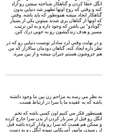
انگل خطا كردن و گناهكار شناخته ميشن رو آزاد
كنه و وقتي كه روح اونها تطهير شد دنيايي بدون
گناهكار ايجاد ميشه همونطور كه بايد باشه. وقتي
كه اونها از گناهان بري شدند ميتونن يكي از بسيار
"گونادو" يي باشن كه وجود داره و به اين ترتيب
مسير و هدف زندگيشون رو به خوبي درك كنن.
و در نهايت وقتي لرد سادلر تونست دنيايي رو كه در
نظر داره ايجاد كنه، گناهان دودمان سالازار كه من
هم جزوشون هستم جبران ميشه و از بين ميره.
به نظر مي رسه يه مزاحم زن بين ما وجود داشته
باشه كه به عقيده ما با سرا در ارتباط هست.
همينطور فكر مي كنيم اون كسي باشه كه تخم
انگل رو قبل از سر باز كردن از بدن سرا خارج كرده
و ممكن هم هست كه سرا رو وادار كرده باشه قبل
از رسيدن مامور آمريكايي نمونه انگل رو به دست