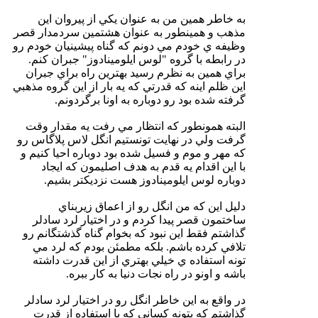
به خاطر همين من به عنوان يكي از پيروان اين
مذهب و همينطور به عنوان هشتمين سردمدار قصر
وظيفه ي خودم مي دونم كه گناه پيشينيان خودم رو
در رابطه با گروه "لوس ايلومينادوز" جبران كنم.
براي همين به نظرم رسيد بهترين راه براي جبران
اين ظلم اينه كه قدرتي كه يه بار از اين گروه مذهبي
گرفته شده بود رو دوباره به اونا برگردونم.
البته همونطور كه انتظار مي رفت يه مقدار وقت
گرفت ولي در نهايت تونستيم انگل لاس پلاگاس رو
كه مهر و موم و فسيل شده بود دوباره احيا كنيم و
با اين اقدام يه قدم به هدف اصليمون كه ايجاد
دوباره لوس ايلومينادوز هست نزديكتر بشيم.
دليل اين كه من انگل رو از اعماق زيربناي
ساختمون قصر پيدا كردم و در اختيار لرد سادلر
گذاشتم فقط اين نبود كه بخوام گناه گذشتگانم رو
تلافي كرده باشم. بلكه مطمئن بودم كه لرد مي
تونه استفاده ي خيلي بهتري از اين قدرت داشته
باشه و اونو در راه نجات دنيا به كار ببره.
در واقع به اين خاطر انگل رو در اختيار لرد سادلر
گذاشتم كه بتونه كساني كه با استفاده از قدرت