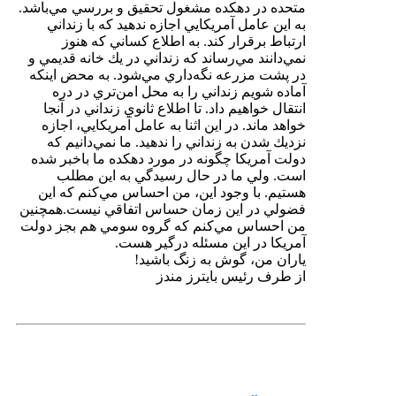
متحده در دهكده مشغول تحقيق و بررسي مي‌باشد.
به اين عامل آمريكايي اجازه ندهيد كه با زنداني
ارتباط برقرار كند. به اطلاع كساني كه هنوز
نمي‌دانند مي‌رساند كه زنداني در يك خانه قديمي و
در پشت مزرعه نگه‌داري مي‌شود. به محض اينكه
آماده شويم زنداني را به محل امن‌تري در دره
انتقال خواهيم داد. تا اطلاع ثانوي زنداني در آنجا
خواهد ماند. در اين اثنا به عامل آمريكايي، اجازه
نزديك شدن به زنداني را ندهيد. ما نمي‌دانيم كه
دولت آمريكا چگونه در مورد دهكده ما باخبر شده
است. ولي ما در حال رسيدگي به اين مطلب
هستيم. با وجود اين، من احساس مي‌كنم كه اين
فضولي در اين زمان حساس اتفاقي نيست.همچنين
من احساس مي‌كنم كه گروه سومي هم بجز دولت
آمريكا در اين مسئله درگير هست.
ياران من، گوش به زنگ باشيد!
از طرف رئيس بايترز مندز