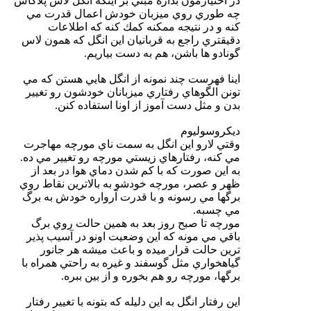
در اختيارمون بذاره مبني بر اينكه انگل لاس پلاگاس
چه طوري روي ميزبان خودش اعمال قدرت مي
كنه و در نتيجه ممكنه كمك كنه كه اطلاعات
دقيقتري راجع به قربانيان اين انگل كه همون لاس
گونادو ها باشن، هم به دست بياريم.
اينا فهرست چند نمونه از انگل هايي هستن كه مي
تونن الگوهاي رفتاري ميزبانان خودشون رو تغيير
بدن و مثل دست آموز از اونا استفاده كنن.
ديكروسوليوم
وقتي لارو اين انگل به سمت ناي مورچه مهاجرت
مي كنه، رفتارهاي زيستي مورچه رو تغيير مي ده.
به اين صورت كه با كم شدن دماي هوا در بعد از
ظهر و عصر، مورچه خودشو به بالاترين نقاط روي
برگها مي رسونه و با قدرت آرواره خودش به برگ
مي چسبه.
مورچه تا صبح روز بعد به همين حالت روي برگ
باقي مي مونه كه اين وضعيت اونو در آسيب پذير
ترين حالت قرار ميده و باعث ميشه هر جانور
گياهخواري مثل گوسفند و غيره به راحتي همراه با
برگها، مورچه رو هم بخوره و از بين ببره.
اين رفتار انگل به اين دليله كه بتونه با تغيير رفتار