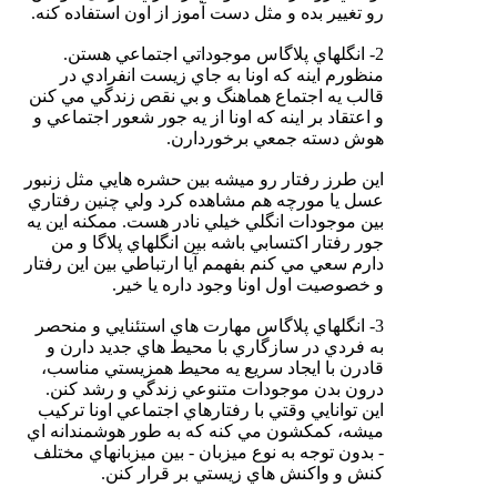
رو تغيير بده و مثل دست آموز از اون استفاده كنه.
2- انگلهاي پلاگاس موجوداتي اجتماعي هستن.
منظورم اينه كه اونا به جاي زيست انفرادي در
قالب يه اجتماع هماهنگ و بي نقص زندگي مي كنن
و اعتقاد بر اينه كه اونا از يه جور شعور اجتماعي و
هوش دسته جمعي برخوردارن.
اين طرز رفتار رو ميشه بين حشره هايي مثل زنبور
عسل يا مورچه هم مشاهده كرد ولي چنين رفتاري
بين موجودات انگلي خيلي نادر هست. ممكنه اين يه
جور رفتار اكتسابي باشه بين انگلهاي پلاگا و من
دارم سعي مي كنم بفهمم آيا ارتباطي بين اين رفتار
و خصوصيت اول اونا وجود داره يا خير.
3- انگلهاي پلاگاس مهارت هاي استئنايي و منحصر
به فردي در سازگاري با محيط هاي جديد دارن و
قادرن با ايجاد سريع يه محيط همزيستي مناسب،
درون بدن موجودات متنوعي زندگي و رشد كنن.
اين توانايي وقتي با رفتارهاي اجتماعي اونا تركيب
ميشه، كمكشون مي كنه كه به طور هوشمندانه اي
- بدون توجه به نوع ميزبان - بين ميزبانهاي مختلف
كنش و واكنش هاي زيستي بر قرار كنن.