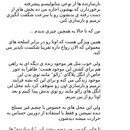
بازسازنده ها از نوعي متابوليسم پيشرفته
برخوردارن كه بهشون اجازه مي ده بخش هاي از
دست رفته ي بدنشون رو با سرعت شگفت انگيزي
ترميم و بازسازي كنن.
من كه تا حالا يه همچين چيزي نديدم ...
همين ويژگي هست كه اونا رو در برابر اسلحه هاي
معمولي كه الان رواج داره تقريبا شكست ناپذير مي
كنه.
ولي خوب مثل هر موجود زنده ي ديگه اي يه راهي
هم براي كشتن اين موجود هست؛ ظاهرا يه جور
خاص از انگل پلاگاي "زالو" مانند توي بدن اين
موجود زندگي مي كنه و براي اين كه بشه فرايند
ترميم و بازسازي اون رو متوقف كرد بايد محل اين
انگل هاي زالو مانند رو توي بدنش پيدا كنيم و بعد
اونا رو از بين ببريم.
ولي اين محل هاي به خصوص با چشم غير مسلح
ديده نميشن و فقط با استفاده از دوربين حساس به
حرارت ميشه ديدشون.
تا جايي كه من مي دونم بيشتر اين "بازسازنده" ها