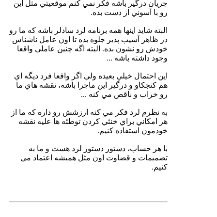
جريان درگير باشه فكر نمي كنم موقعيتي مثل اين
رو با آسوني از دست بده.
البته شايد اينها همه برنامه لرد سادلر باشه كه ما رو
در ظاهر آسيب پذير جلوه بده تا اون عامل ناشناس
خودش رو نشون بده. البته اگه چنين عاملي واقعا
وجود داشته باشه ...
اين احتمال خيلي بعيده ولي اگر واقعا فرد ديگه اي
هم كنجكاو و درگير اين ماجرا باشه، نقشه هاي ما
رو خراب و ناقص مي كنه ...
به نظرم لرد فكر مي كنه ارزشش رو داره كه ما از
هر امكاني براي خنثي كردن توطئه ها عليه نقشه
خودمون استفاده كنيم.
با هر حساب، دستور دستور لرد هست و ما به
تصميمات و قضاوت اون مثل هميشه اعتماد مي
كنيم.