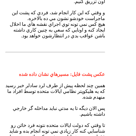
اون تزريق كنيم.
و وقتي كه اين كار انجام شد، فردي كه پشت اين
ماجراست خودشو نشون مي ده بالاخره.
هيچ كس نمي تونه توي اجراي نقشه هاي ما اخلال
ايجاد كنه و اونايي كه سعي به چنين كاري داشته
باشن عواقب بدي در انتظارشون خواهد بود.
عكس پشت فايل: مسيرهاي نشان داده شده
همين چند لحظه پيش از طرف لرد سادلر خبر رسيد
كه يه هليكوپتر نظامي ايالات متحده توسط افراد ما
منهدم شده.
پس الان ديگه تا يه مدتي نبايد مداخله گر خارجي
داشته باشيم.
تا وقتي كه دولت ايالات متحده نتونه فرد خائن رو
شناسايي كنه كار زيادي نمي تونه انجام بده و شايد