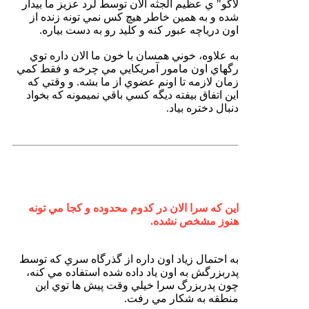
لاگو" ي عظيم الجثه الان توسط لرد عزيز ما بيدار
شده و به همين خاطر هيچ كس نمي تونه زنده از
اون درياچه عبور كنه و كليد رو به دست بياره.
به علاوه، خوني همسان با خون ما الان داره توي
رگهاي اون مامور آمريكايي مي چرخه و فقط كمي
زمان لازمه تا اونم عضوي از ما بشه. و وقتي كه
اين اتفاق بيفته ديگه كسي باقي نميمونه كه بخواد
دنبال دختره بياد.
اين كه سرا الان در كدوم محدوده و كجا مي تونه
هنوز مشخص نشده.
به احتمال زياد اون داره از گذرگاه سري كه توسط
پدربزرگش به اون ياد داده شده استفاده مي كنه،
چون پدربزرگ سرا خيلي وقت پيش ها توي اين
منطقه به شكار مي رفت.