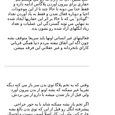
حفاري براي بيرون آوردن پلاگاس ادامه داره و
فقط خدا مي دونه تا حالا چند تا از اين موجودات
احيا و دوباره قعال شدن و فقط به ياد آوردن تعداد
"گونادو" يي كه تا حالا بر اثر اين حفاريها ايجاد شده
به تنهايي مي تونه گستردگي اين عمليات و تعداد
زياد انگلهاي آزاد شده رو نشون بده.
فعاليتهاي غير انساني اونها بايد سريعا متوقف بشه
چون اگه اين اتفاق نيفته مردم دنيا همگي قرباني
كاراي نابخردانه و غير عقلاني اين فرقه ميشن.
وقتي كه يه تخم پلاگا توي بدن سر باز مي كنه ديگه
تقريبا غير ممكنه كه بشه اونو از بدن بيرون آورد
ولي قبل از باز شدن ميشه با دارو از بين بردش.
اگر تخم باز بشه ممكنه شايد با يه جور جراحي
پيشرفته انگل رو قبل از اين كه توي بدن بالغ بشه
خارج كني ولي اين كار اصلا آسون نيست و احتمال