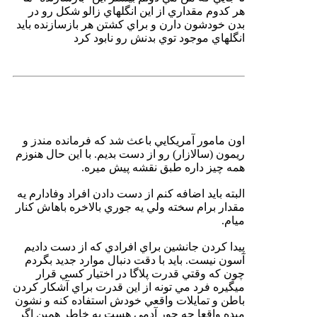
هر كدوم مقداري از اين انگلهاي زالو شكل رو در
بدن خودشون دارن و براي كشتن هر بازسازنده بايد
انگلهاي موجود توي بدنش رو نابود كرد
اون مامور آمريكايي باعث شد كه فرمانده مندز و
ريمون (سالازار) رو از دست بديم. با اين حال هنوزم
همه چيز داره طبق نقشه پيش ميره.
البته بايد اضافه كنم از دست دادن افراد وفادارم يه
مقدار برام سخته ولي يه جوري بالاخره باهاش كنار
ميام.
پيدا كردن جانشين براي افرادي كه از دست داديم
آسون نيست. بايد با دقت دنبال موارد جديد بگردم
چون كه وقتي قدرت پلاگا در اختيار كسي قرار
ميگيره فرد مي تونه از اين قدرت براي آشكار كردن
باطن و تمايلات واقعي خودش استفاده كنه و نشون
ميده واقعا چه جور آدمي هست به خاطر همين اگر