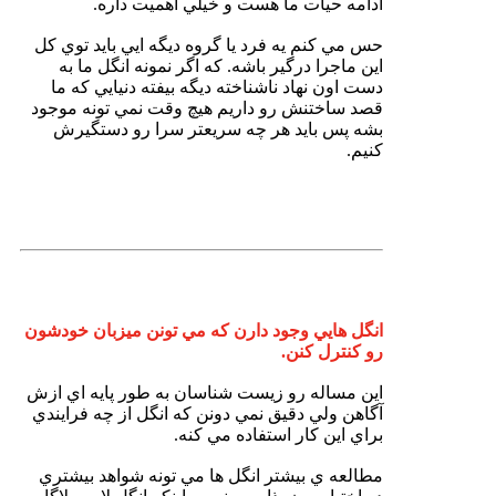
ادامه حيات ما هست و خيلي اهميت داره.
حس مي كنم يه فرد يا گروه ديگه ايي بايد توي كل
اين ماجرا درگير باشه. كه اگر نمونه انگل ما به
دست اون نهاد ناشناخته ديگه بيفته دنيايي كه ما
قصد ساختنش رو داريم هيچ وقت نمي تونه موجود
بشه پس بايد هر چه سريعتر سرا رو دستگيرش
كنيم.
انگل هايي وجود دارن كه مي تونن ميزبان خودشون
رو كنترل كنن.
اين مساله رو زيست شناسان به طور پايه اي ازش
آگاهن ولي دقيق نمي دونن كه انگل از چه فرايندي
براي اين كار استفاده مي كنه.
مطالعه ي بيشتر انگل ها مي تونه شواهد بيشتري