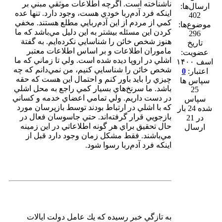
ناشناخته است. اگرچه اطلاعات موثقي مبني بر
ارسال‌ها:
اينكه فرد آدم‌ربا خودي هست، وجود دارد. تنها عده
402
كمي از مردم از اين آدم‌ربايي مطلع هستند. مخفي
موضوع‌ها:
كردن اين مسئله بيشتر به اين دليل مي‌باشد كه ما
296
هنوز شخص خائن را شناسايي نكرده‌ايم. به گفتة
تاریخ
ماموران اطلاعات و بر اساس اطلاعات معتبر
عضویت:
اشلي در اروپا ديده شده است. ولي تا زماني كه ما
اسف ۱۴۰۰
شخص خائن را شناسايي كنيم، من نمي‌دانم كه چه
اعتبار:
0
چيزي را بايد باور كنم و احتمال اين هست كه حقه
سپاس ها
باشد. ما سرنخ‌هاي بسيار كمي راجع به محل اشلي
25
در دست داريم. ولي تمامي اعضاي خدمه و كساني
سپاس
كه با اشلي در ارتباط بودند توسط بازپرسان مورد
شده 24 بار
بازجويي قرار گرفته‌اند. حتي جاسوسان فعال در
در 21
حال تحقيق براي هر گونه اطلاعاتي در اين زمينه
ارسال
مي‌باشند. فقط مشكل زمان وجود دارد قبل از
اينكه فرد آدم‌ربا رسوا شود.
به تازگي خبر رسيده كه يك عامل دولت ايالات