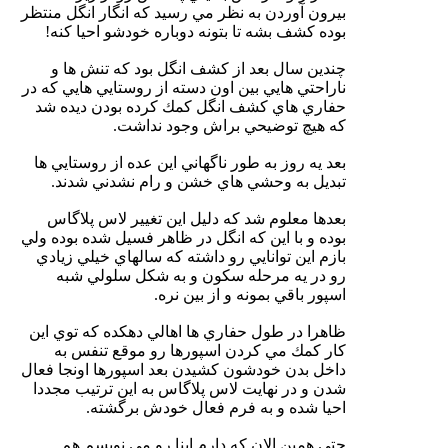
بيرون آوردن به نظر مي رسيد كه انگار انگل منتظر
بوده كشف بشه تا بتونه دوباره خودشو احيا كنه!
چندين سال بعد از كشف انگل بود كه تنش ها و
ناراحتي هايي بين اون دسته از روستايي هايي كه در
حفاري هاي كشف انگل كمك كرده بودن ديده شد
كه هيچ توضيحي براش وجود نداشت.
بعد يه روز به طور ناگهاني اين عده از روستايي ها
تبديل به وحشي هاي خشن و رام نشدني شدند.
بعدها معلوم شد كه دليل اين تغيير لاس پلاگاس
بوده و با اين كه انگل در ظاهر فسيل شده بوده ولي
بازم اين توانايي رو داشته كه سالهاي خيلي زيادي
رو در يه مرحله سكون و به شكل سلولي شبه
اسپور باقي بمونه و از بين نره.
ظاهرا در طول حفاري ها اهالي دهكده كه توي اين
كار كمك مي كردن اسپورها رو موقع تنفس به
داخل بدن خودشون كشيدن بعد اسپورها اونجا فعال
شدن و در نهايت لاس پلاگاس به اين ترتيب مجددا
احيا شده و به فرم فعال خودش برگشته.
حتي همين الان كه دارم اينا رو مي نويسم هم