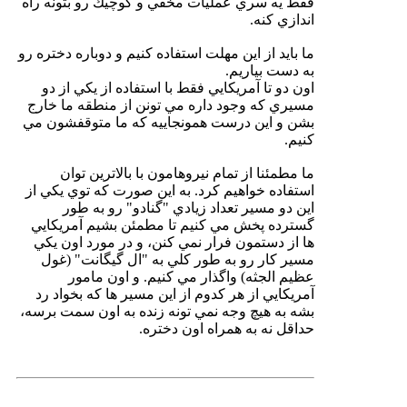
فقط يه سري عمليات مخفي و كوچيك رو بتونه راه
اندازي كنه.
ما بايد از اين مهلت استفاده كنيم و دوباره دختره رو
به دست بياريم.
اون دو تا آمريكايي فقط با استفاده از يكي از دو
مسيري كه وجود داره مي تونن از منطقه ما خارج
بشن و اين درست همونجاييه كه ما متوقفشون مي
كنيم.
ما مطمئنا از تمام نيروهامون با بالاترين توان
استفاده خواهيم كرد. به اين صورت كه توي يكي از
اين دو مسير تعداد زيادي "گنادو" رو به طور
گسترده پخش مي كنيم تا مطمئن بشيم آمريكايي
ها از دستمون فرار نمي كنن، و در مورد اون يكي
مسير كار رو به طور كلي به "ال گيگانت" (غول
عظيم الجثه) واگذار مي كنيم. و اون مامور
آمريكايي از هر كدوم از اين مسير ها كه بخواد رد
بشه به هيچ وجه نمي تونه زنده به اون سمت برسه،
حداقل نه به همراه اون دختره.