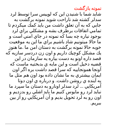
نمونه بازگشت
شايد شما با شنيدن اين كه لوييس سرا توسط لرد
سدلر كشته شد ناراحت شويد نمونه برگشت به
جايي كه به آن تعلق داشت من بايد كمك ميكردم تا
تمامي اتفاقات برطرف بشه و مشكلي براي لرد
بوجود نياره چه بسا كه نمونه در جاي امني است و
ما حالا ميتونيم شاد باشيم براي ما اين يه موقعيت
خوبه حالا نمونه برگشت به دستان امن ما .ما هنوز
يك مشكل كوچيك داريم و اون زن دردسر سازيه كه
قصد داره اونو به دست بياره يه سازمان در اين
قضيه دخيل است و اين مايه ي بدبختيه ماست كه
آونجا همونجاييه كه سرا قصد داشت بره اگر اون
ايمان بيشتري به ما نشان داده بود اون هم مثل ما
يه آينده ي روشن داشت. و درباره ي اون دوتا
آمريكايي ... لرد سدلر اونارو به دستان ما سپرد ما
نبايد لرد رو مايوس كنيم ما بايد اشلي رو بدزديم و
اون رو به لرد تحويل بديم و آن آمريكايي رو از بين
ببريم.