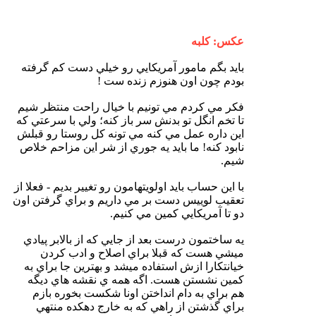
عكس: كلبه
بايد بگم مامور آمريكايي رو خيلي دست كم گرفته
بودم چون اون هنوزم زنده ست !
فكر مي كردم مي تونيم با خيال راحت منتظر شيم
تا تخم انگل تو بدنش سر باز كنه؛ ولي با سرعتي كه
اين داره عمل مي كنه مي تونه كل روستا رو قبلش
نابود كنه! ما بايد يه جوري از شر اين مزاحم خلاص
شيم.
با اين حساب بايد اولويتهامون رو تغيير بديم - فعلا از
تعقيب لوييس دست بر مي داريم و براي گرفتن اون
دو تا آمريكايي كمين مي كنيم.
يه ساختمون درست بعد از جايي كه از بالابر پيادي
ميشي هست كه قبلا براي اصلاح و ادب كردن
خيانتكارا ازش استفاده ميشد و بهترين جا براي به
كمين نشستن هست. اگه همه ي نقشه هاي ديگه
هم براي به دام انداختن اونا شكست بخوره بازم
براي گذشتن از راهي كه به خارج دهكده منتهي