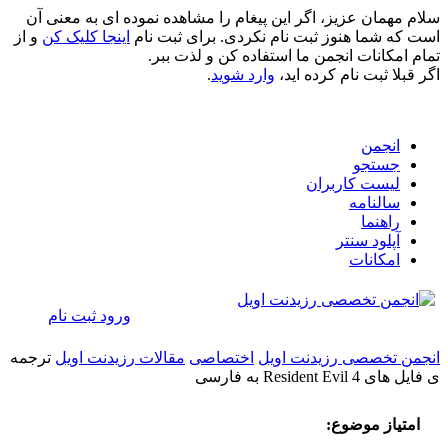
سلام مهمان عزیز، اگر این پیغام را مشاهده نموده ای به معنی آن
است که شما هنوز ثبت نام نکردی. برای ثبت نام
اینجا کلیک کن
و از
تمام امکانات انجمن ما استفاده کن و لذت ببر.
اگر قبلا ثبت نام کرده اید،
وارد شوید
.
انجمن
جستجو
لیست کاربران
سالنامه
راهنما
آپلود سنتر
امکانات
ورود
ثبت نام
انجمن تخصصی رزیدنت اویل
اختصاصی
مقالات رزیدنت اویل
ترجمه
ی فایل های Resident Evil 4 به فارسی
امتیاز موضوع: