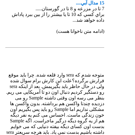
15 مدال آبي....
7 تا در مزرعه و 8 تا در گورستان.....
براي كسي كه 10 تا يا بيشتر را از بين ببرد پاداش
داده خواهد شد...
(ادامه متن ناخوانا هست)
متوجه شدم که sera وارد قلعه شده. چرا باید موقع
فرارش برگرده؟علت این کارش برام سوال شده
ولی در حال حاظر باید بگیریمش. بعد از اینکه sera
رو دستگیر کردیم دنبال اون دو تا آمریکایی می ریم.
بنظر می رسه اون وقتی داشته Sample رو می
دزدیده چندتا واکسن هم برداشته. بدون واکسن ها
مشکلی نداریم اما Sample رو باید پس بگیریم اون
خون زندگی ماست. احساس می کنم یه نفر دیگه
هم از یه گروه دیگه درگیر ماجراست. اگه Sample
بدست اون کسای دیگه بیفته دنیایی که می خوایم
داشته باشیم بدست نمی یاد. باید هرچه سریعتر sera