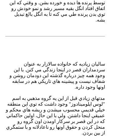
توسط پرنده ها ديده و خورده بشن. و وقتي كه اين
اتفاق افتاد انگل بقيه مسير رشد و نمو خودش رو
توي بدن پرنده طي مي كنه تا به انگل بالغ تبديل
بشه.
ساليان زياديه كه خانواده سالازار به عنوان
سردمداران قصر در اينجا زندگي مي كنن. با اين
وجود همه چيز درباره گذشته اين دودمان روشن و
شفاف نيست و پيشينه هاي تاريكي هم در سابقه
اونها وجود داره.
مدتهاي زيادي قبل از اين يه گروه مذهبي به اسم
"لوس ايلومينادوز" وجود داشت كه توي اين منطقه
خيلي قديمي محسوب ميشدن و ريشه هاي محكم و
عميقي اينجا داشتن. ولي با اين حال، اولين حاكماني
كه در اين قصر بر سركار اومدن اون گروه رو
منحل كردن و حقوق اونها رو ناعادلانه و با ستمگري
از بين بردن.