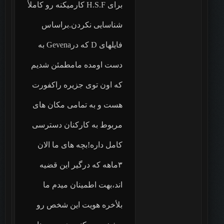
برای ‏H.S.F‏ کارمیکنه رو کاملأ
شناسایی نکردن.براساس
فایلهای ‏D‏ که درGevena‏ به
دست اومده مامطمئن شدیم
که اون توی جزیره راکفورت
هست و به تمامی مکان های
مربوط به کارکنان دسترسی
کامل داره!بچه های ما الان
۳ماهه که درگیر این قضیه
اند،بهت اطمینان میدم ما
بلأخره هویت این شخص رو