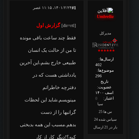
۱۴۰۱/۲/۲۴، ۱۱:۱۵ عصر
#1
Umbrella
‏ گزارش اول‎‎
[dir=rtl]
مدیرکل
فقط چند ساعت باقی مونده
تا من از حالت یک انسان
ارسال‌ها:
طبیعی خارج بشم،این آخرین
402
موضوع‌ها:
یادداشتی هست که در
296
تاریخ
عضویت:
دفترچه خاطراتم
اسف ۱۴۰۰
اعتبار:
0
مینویسم.شاید این لحظات
سپا
س ها 25
گرانبها را از دست
سپاس شده 24
بدهم.مسبب این همه بدبختی
بار در 21 ارسال
کیه؟!دیگر کار از کار