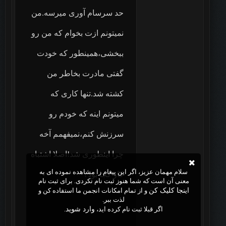
حد سرسام آوری میرسه.من
نمیتونم ازت بخوام که من رو
ببخشی،همینطور که خودت
گفتی مادرت بخاطر من
کشته شد.تنها کاری که
میتونم اینه که خودم رو
سرزنش کنم،نمیفهمم آخه
چرا اینطوری شد!اصلا اشتباه
سلام مهمان عزیز، اگر این پیغام را مشاهده نموده ای به
کار کجا بود؟
معنی آن است که شما هنوز ثبت نام نکردی. برای ثبت نام
اینجا کلیک کن
و از تمام امکانات انجمن ما استفاده کن و
لذت ببر.
اگر قبلا ثبت نام کرده اید،
وارد شوید
.