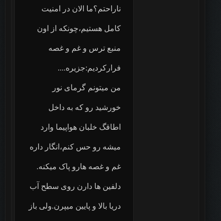
ناراحتم؟ما الان در امنیت
کامل هستیم،چونکه از اون
منبع ترس و غم و غصه
فرارکردیم:جزیره....
من میتونم گرمای نور
خورشید رو که به داخل
اطاقگ خلبان هواپیما وارد
میشه رو حس کنم،انگار داره
غم و غصه هارو پاک میکنه.
دلفین ها دارن روی سطح آب
دریا بالا و پایین میپرن.ولی باز