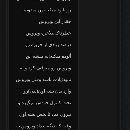
رو نابود میکنه،من میدونم
چقدر این ویروس
خطرناکه.بلأخره ویروس
درصد زیادی از جزیره رو
آلوده میکنه!نه میشه این
ویروس رو متوقف کرد و نه
نابود!یادت باشه وقتی ویروس
وارد بدن بشه اون(بدن)رو
تحت کنترل خودش میگیره و
بیرون میاد تا پخش بشه،اون
وقته که دیگه تعداد ویروس به