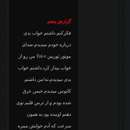
گزارش پنجم
فکرکنم داشتم خواب بدی
درباره خودم میدیدم.صدای
موتور توربین Tol-v من رو از
خواب بیدار کرد.داشتم خواب
بدی میدیدم،نه!من داشتم
کابوس میدیدم.خیس عرق
شده بودم و از ترس قلبم توی
دهنم اومده بود.به همون
سرعت که آدم خوابش میبره