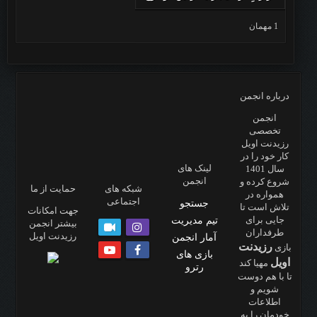
1 مهمان
درباره انجمن
انجمن
تخصصی
رزیدنت اویل
کار خود را در
لینک های
سال 1401
انجمن
شروع کرده و
شبکه های
حمایت از ما
همواره در
اجتماعی
جستجو
تلاش است تا
جهت امکانات
جایی برای
تیم مدیریت
بیشتر انجمن
طرفداران
رزیدنت اویل
آمار انجمن
رزیدنت
بازی
بازی های
اویل
مهیا کند
رترو
تا با هم دوست
شویم و
اطلاعات
خودمان را به