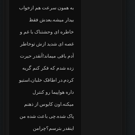
به همون سرعت هم ازخواب
بیدار میشه.بعدش فقظ
خاطره ای وحشتناک با غم و
غصه ای شدید ازش توخاطر
آدم باقی میماند!آنقدر حیرت
زده شدم که فکر کنم گریه
کردم.در اطاقک خلبان،استیو
داره هواپیما رو کنترل
میکنه.اون کابوس از ذهنم
پاک شده.چی باعث شده من
اینقدر بترسم؟چرامن