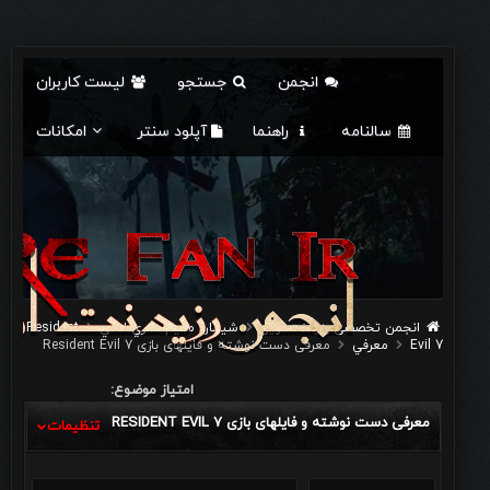
انجمن
جستجو
لیست کاربران
سالنامه
راهنما
آپلود سنتر
امکانات
انجمن تخصصی رزیدنت اویل
شيطان مقيم: سري اصلي
Resident
Evil 7
معرفي
معرفی دست‌ نوشته و فایلهای بازی Resident Evil 7
امتیاز موضوع:
معرفی دست‌ نوشته و فایلهای بازی RESIDENT EVIL 7
تنظیمات