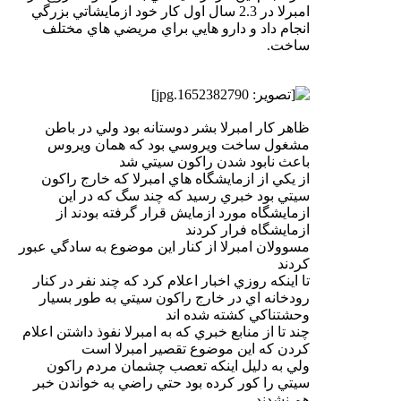
امبرلا در 2.3 سال اول كار خود ازمايشاتي بزرگي
انجام داد و دارو هايي براي مريضي هاي مختلف
ساخت.
ظاهر كار امبرلا بشر دوستانه بود ولي در باطن
مشغول ساخت ويروسي بود كه همان ويروس
باعث نابود شدن راكون سيتي شد
از يكي از ازمايشگاه هاي امبرلا كه خارج راكون
سيتي بود خبري رسيد كه چند سگ كه در اين
ازمايشگاه مورد ازمايش قرار گرفته بودند از
ازمايشگاه فرار كردند
مسوولان امبرلا از كنار اين موضوع به سادگي عبور
كردند
تا اينكه روزي اخبار اعلام كرد كه چند نفر در كنار
رودخانه اي در خارج راكون سيتي به طور بسيار
وحشتناكي كشته شده اند
چند تا از منابع خبري كه به امبرلا نفوذ داشتن اعلام
كردن كه اين موضوع تقصير امبرلا است
ولي به دليل اينكه تعصب چشمان مردم راكون
سيتي را كور كرده بود حتي راضي به خواندن خبر
هم نشدند