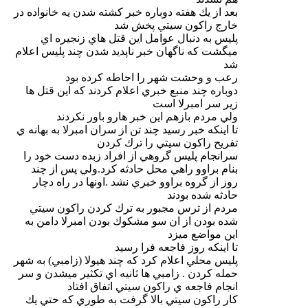
بعد از يك هفته دوباره خبر كشته شدن يه خانواده در
خارج راكون سيتي پخش شد
پليس به دنبال عوامل اين قتل هاي زنجيره اي
ميگشت كه ناگهان خبر ناپديد شدن چند پليس اعلام
شد
رعب و وحشت شهر را احاطه كرده بود
دوباره چند منبع خبري اعلام كردند كه اين قتل ها
زير سر امبرلا است
ولي مردم بازهم اين خبر هارو باور نكردند
تا اينكه خبر رسيد چند تن از سران امبرلا به بهانه ي
تفريح راكون سيتي را ترك كردن
سرانجام پليس گروهي از افراد زبده دست خود را
بنام براوو راهي محل حادثه كرد.ولي پس از چند
روز از گروه براوو خبري نشد .اونها در راه دچار
حادثه شده بودند
مردم از ترس مجبور به ترك كردن راكون سيتي
شده بودن از ان سو مشكوك بودن امبرلا دامن به
اين مواضع ميزد
تا اينكه روز فاجعه فرا رسيد
پليس محلي اعلام كرد كه چند هيولا (زامبي) به شهر
حمله كردن . زامبي ها ثانيه اي تكثير ميشدن و سر
انجام فاجعه ي راكون سيتي اتفاق افتاد
كار راكون سيتي بالا گرفت به طوري كه حتي يك