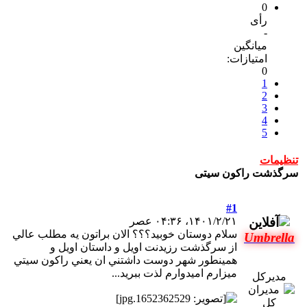
0
رأی
-
میانگین
امتیازات:
0
1
2
3
4
5
تنظیمات
سرگذشت راكون سيتی
#1
۱۴۰۱/۲/۲۱، ۰۴:۳۶ عصر
سلام دوستان خوبيد؟؟؟ الان براتون يه مطلب عالي
Umbrella
از سرگذشت رزيدنت اويل و داستان اويل و
همينطور شهر دوست داشتني ان يعني راكون سيتي
ميزارم اميدوارم لذت ببريد...
مدیرکل