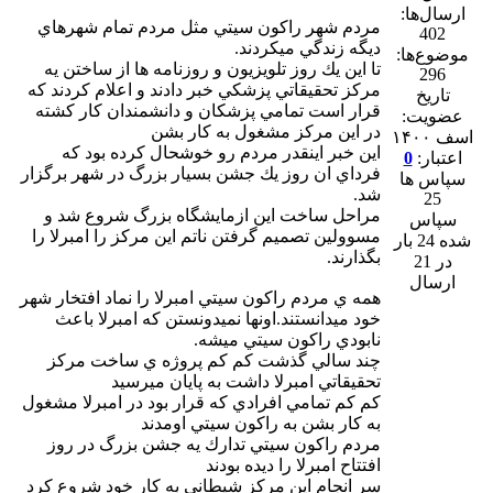
ارسال‌ها:
مردم شهر راكون سيتي مثل مردم تمام شهرهاي
402
ديگه زندگي ميكردند.
موضوع‌ها:
تا اين يك روز تلويزيون و روزنامه ها از ساختن يه
296
مركز تحقيقاتي پزشكي خبر دادند و اعلام كردند كه
تاریخ
قرار است تمامي پزشكان و دانشمندان كار كشته
عضویت:
در اين مركز مشغول به كار بشن
اسف ۱۴۰۰
اين خبر اينقدر مردم رو خوشحال كرده بود كه
اعتبار:
0
فرداي ان روز يك جشن بسيار بزرگ در شهر برگزار
سپاس ها
شد.
25
مراحل ساخت اين ازمايشگاه بزرگ شروع شد و
سپاس
مسوولين تصميم گرفتن ناتم اين مركز را امبرلا را
شده 24 بار
بگذارند.
در 21
ارسال
همه ي مردم راكون سيتي امبرلا را نماد افتخار شهر
خود ميدانستند.اونها نميدونستن كه امبرلا باعث
نابودي راكون سيتي ميشه.
چند سالي گذشت كم كم پروژه ي ساخت مركز
تحقيقاتي امبرلا داشت به پايان ميرسيد
كم كم تمامي افرادي كه قرار بود در امبرلا مشغول
به كار بشن به راكون سيتي اومدند
مردم راكون سيتي تدارك يه جشن بزرگ در روز
افتتاح امبرلا را ديده بودند
سر انجام اين مركز شيطاني به كار خود شروع كرد