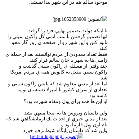
موجود سالم هم در اين شهر پيدا نميشد.
تا اينكه دولت تصميم نهايي خود را گرفت
انها تصميم گرفتنن با بمب اتمي كل راكون سيتي را
نابود كنن و اين شهر رو از صفحه ي روز گار محو
كنند
فقط تعداد معدودئ از مردم توانستند بعد از حمله ي
زامبي ها به شهر با جان سالم فرار كنند
چند وقتي از مسئله ي راكون سيتي گذشت و
راكون سيتي تبديل به كابوس همه ي مردم امريكا
شد
اما بعد از مدتي معلوم شد كه پليس راكون سيتي و
تعدادي از سران كشور با امبرلا دستشان تو يه
كاسه بود
ايا اين ها همه براي پول ومقام شهرت بود؟
ولي داستان ويروس ها به اينجا منتهي نشد
بعد از مدتي خبري از احداث يك ازمايشگاهي شد كه
نام اون ويل فارما بود و .........
واين شد كه داستان پايگاه شيطانرقم خورد