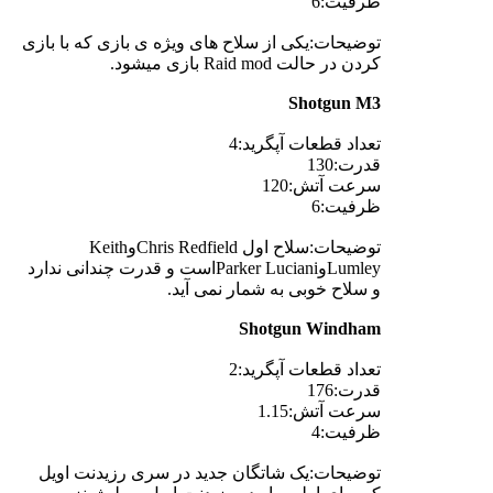
ظرفیت:6
توضیحات:یکی از سلاح های ویژه ی بازی که با بازی
کردن در حالت Raid mod بازی میشود.
Shotgun M3
تعداد قطعات آپگرید:4
قدرت:130
سرعت آتش:120
ظرفیت:6
توضیحات:سلاح اول Chris RedfieldوKeith
LumleyوParker Lucianiاست و قدرت چندانی ندارد
و سلاح خوبی به شمار نمی آید.
Shotgun Windham
تعداد قطعات آپگرید:2
قدرت:176
سرعت آتش:1.15
ظرفیت:4
توضیحات:یک شاتگان جدید در سری رزیدنت اویل