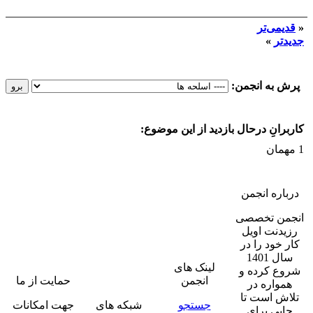
«
قدیمی‌تر
جدیدتر
»
پرش به انجمن:
کاربرانِ درحال بازدید از این موضوع:
1 مهمان
درباره انجمن
انجمن تخصصی
رزیدنت اویل
کار خود را در
سال 1401
لینک های
شروع کرده و
انجمن
حمایت از ما
همواره در
تلاش است تا
جستجو
شبکه های
جهت امکانات
جایی برای