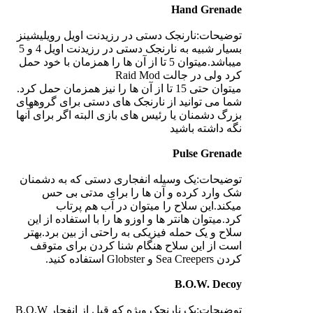
Hand Grenade
توضیحات:نارنجک دستی در رزیدنت اویل رویلیشینز
بسیار شبیه به نارنجک دستی در رزیدنت اویل 4 و 5
میباشد.میتوان 5 تا از آن ها را همزمان با خود حمل
کرد ولی در جالت Raid Mod
میتوان حتی 15 تا از آن ها را نیز همزمان حمل کرد.
شما می توانید از نارنجک های دستی برای گروههای
بزرگ دشمنان یا رئیس های بازی البته اگر برای آنها
نگه داشته باشید
Pulse Grenade
توضیحات:یک وسیله انفجاری دستی که به دشمنان
شک وارد کرده و آن ها را برای مدتی بی حس
میکند.این سلاح را میتوان در آب هم پرتاب
کرد.میتوان هانتر ها و اوزو ها را با استفاده از این
سلاح و یک حمله فیزیکی به راحتی از بین برد.بهتر
است از این سلاح هنگام شنا کردن برای متوقف
کردن Sea Creepers و Globster استفاده کنید.
B.O.W. Decoy
توضیجات:یک نارنجک ویژه که قبل از انفجار B.O.W