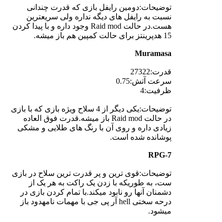
توضیحات:دومین رایفل بازی که قدرت چندانی
نسبت به رایفل های دیگه نداره ولی سریعترین
هست.در حالت Raid mod وجود داره و با پیدا کردن
15 هدپرینتز برای حالت کمپین هم باز میشه.
Muramasa
قدرت:27322
سرعت آتش:0.75
ظرفیت:4
توضیحات:یکی دیگر از 4 سلاح ویژه بازی که با بازی
در حالت Raid mod باز میشه.قدرت فوق العاده
زیادی داره و روی آن با رنگ های طلایی و مشکی
پوشانده شده است.
RPG-7
توضیحات:قوی ترین و پر قدرت ترین سلاح در بازی
ست، به طوریکه با زدن یک راکت به هر یک از
دشمنان آنها رو نابود میکند.با تمام کردن بازی در
درحه سختی hell آر پی جی با مهمات نامهدود باز
میشود.