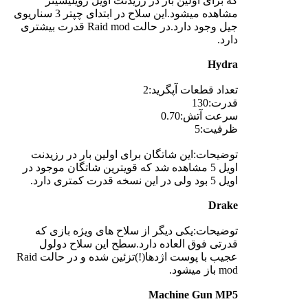
که برای اولین بار در رزیدنت اویل رویلیشینز
مشاهده میشود.این سلاح در ابتدای چپتر 3 سناریوی
جیل وجود دارد.در حالت Raid mod قدرت بیشتری
دارد.
Hydra
تعداد قطعات آپگرید:2
قدرت:130
سرعت آتش:0.70
ظرفیت:5
توضیحات:این شاتگان برای اولین بار در رزیدنت
اویل 5 مشاهده شد که قویترین شاتگان موجود در
اویل 5 بود ولی در این نسخه قدرت کمتری دارد.
Drake
توضیحات:یکی دیگر از سلاح های ویژه بازی که
قدرتی فوق العاده دارد.سطح این سلاح دولول
عجیب با پوست اژدها(!)تزئین شده و در حالت Raid
mod باز میشود.
Machine Gun MP5