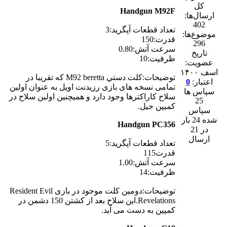
Handgun M92F
ارسال‌ها:
402
تعداد قطعات آپگرید:3
موضوع‌ها:
قدرت:150
296
سرعت آتش:0.80
تاریخ
ظرفیت:10
عضویت:
اسف ۱۴۰۰
توضیحات:كلت دستي M92 beretta که تقریبا در
اعتبار:
0
تمامی نسخه های بازی رزیدنت اویل به عنوان اولین
سپاس ها
سلاح کاراکترها وجود دارد و همیچنین اولین سلاح در
25
کمیپن جیل.
سپاس
شده 24 بار
Handgun PC356
در 21
ارسال
تعداد قطعات آپگرید:5
قدرت115
سرعت آتش:1.00
ظرفیت:14
توضیحات:دومین کلت موجود در بازی Resident Evil
Revelations.این سلاح بعد از کشتن 150 دشمن در
کمپین به دست می آید.