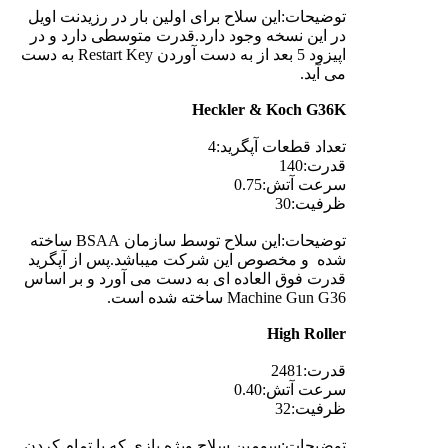
توضیحات:این سلاح برای اولین بار در رزیدنت اویل
در این نسخه وجود دارد.قدرت متوسطی دارد و در
اپیزود 5 بعد از به دست آوردن Restart Key به دست
می آید.
Heckler & Koch G36K
تعداد قطعات آپگرید:4
قدرت:140
سرعت آتش:0.75
ظرفیت:30
توضیحات:این سلاح توسط سازمان BSAA ساخته
شده و مخصوص این شرکت میباشد.پس از آپگرید
قدرت فوق العاده ای به دست می آورد و بر اساس
Machine Gun G36 ساخته شده است.
High Roller
قدرت:2481
سرعت آتش:0.40
ظرفیت:32
توضیحات:سومین سلاح ویژه بازی که با تمام کردن