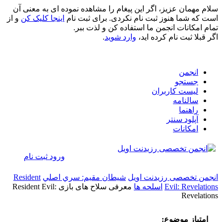
سلام مهمان عزیز، اگر این پیغام را مشاهده نموده ای به معنی آن
است که شما هنوز ثبت نام نکردی. برای ثبت نام
اینجا کلیک کن
و از
تمام امکانات انجمن ما استفاده کن و لذت ببر.
اگر قبلا ثبت نام کرده اید،
وارد شوید
.
انجمن
جستجو
لیست کاربران
سالنامه
راهنما
آپلود سنتر
امکانات
ورود
ثبت نام
انجمن تخصصی رزیدنت اویل
شيطان مقيم: سري اصلي
Resident
Evil: Revelations
اسلحه ها
معرفی سلاح های بازی Resident Evil:
Revelations
امتیاز موضوع: