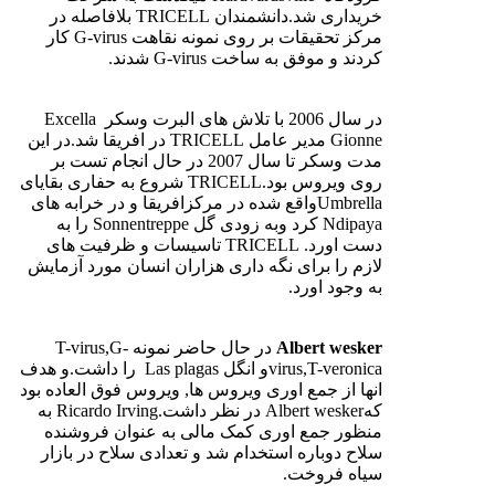
خریداری شد.دانشمندان TRICELL بلافاصله در
مرکز تحقیقات بر روی نمونه نقاهت G-virus کار
کردند و موفق به ساخت G-virus شدند.
در سال 2006 با تلاش های البرت وسکر Excella
Gionne مدیر عامل TRICELL در افریقا شد.در این
مدت وسکر تا سال 2007 در حال انجام تست بر
روی ویروس بود.TRICELL شروع به حفاری بقایای
Umbrellaواقع شده در مرکزافریقا و در خرابه های
Ndipaya کرد وبه زودی گل Sonnentreppe را به
دست اورد. TRICELL تاسیسات و ظرفیت های
لازم را برای نگه داری هزاران انسان مورد آزمایش
به وجود اورد.
Albert wesker
در حال حاضر نمونه T-virus,G-
virus,T-veronicaو انگل Las plagas را داشت.و هدف
انها از جمع اوری ویروس ها, ویروس فوق العاده بود
کهAlbert wesker در نظر داشت.Ricardo Irving به
منظور جمع اوری کمک مالی به عنوان فروشنده
سلاح دوباره استخدام شد و تعدادی سلاح در بازار
سیاه فروخت.