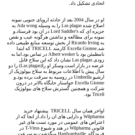
اتحادی تشکیل داد.
او در سال 2004 بعد از حادثه اروپای جنوبی نمونه
اصلاح شده Las plagas را به وسیله Ada wong به
جزیره ای که Lord Saddler's در ان بود فرستاد.و
نمونه برای مطالعه و نداشتن هرگونه عیب و نقص
به Ricardo Irving از بخش توسعه منابع طبیعی داده
شد.Excella Gionne کارمند TRICELL که ابتدا
نامطمئن بود با Albert wesker در تماس بود.اما به
زودی Las plagas نشان داد که این سلاح قابل
عرضه در بازار است.وسکر او را(Las plagas) را دو
سال پیش با اطلاعات مربوط به سلاح بیولوژیک از
ارشیو Umbrella در روسیه به سرقت برده بود.و
Excella Gionne خواستار جایگاه بالاتر در درون
شرکت و همچنین گسترش سلاح های بیولوژیک
Tricell بود.
اواخر همان سال TRICELL پیشنهاد خرید
Wilpharma و دارایی های ان را داد.از انجا که از
اعتراض های عمومی در مورد تست های غیر
قانونی Wilpharma در هند و شیوع T-Virus در
فرودگاه Hardvardsville میگذشت به سرعت