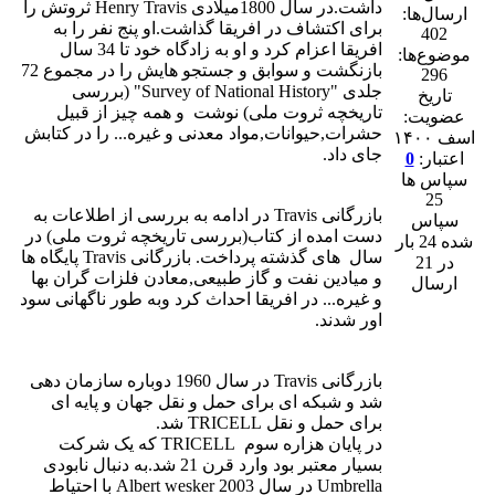
داشت.در سال 1800میلادی Henry Travis ثروتش را
ارسال‌ها:
برای اکتشاف در افریقا گذاشت.او پنج نفر را به
402
افریقا اعزام کرد و او به زادگاه خود تا 34 سال
موضوع‌ها:
بازنگشت و سوابق و جستجو هایش را در مجموع 72
296
جلدی "Survey of National History" (بررسی
تاریخ
تاریخچه ثروت ملی) نوشت و همه چیز از قبیل
عضویت:
حشرات,حیوانات,مواد معدنی و غیره... را در کتابش
اسف ۱۴۰۰
جای داد.
اعتبار:
0
سپاس ها
25
بازرگانی Travis در ادامه به بررسی از اطلاعات به
سپاس
دست امده از کتاب(بررسی تاریخچه ثروت ملی) در
شده 24 بار
سال های گذشته پرداخت. بازرگانی Travis پایگاه ها
در 21
و میادین نفت و گاز طبیعی,معادن فلزات گران بها
ارسال
و غیره... در افریقا احداث کرد وبه طور ناگهانی سود
اور شدند.
بازرگانی Travis در سال 1960 دوباره سازمان دهی
شد و شبکه ای برای حمل و نقل جهان و پایه ای
برای حمل و نقل TRICELL شد.
در پایان هزاره سوم TRICELL که یک شرکت
بسیار معتبر بود وارد قرن 21 شد.به دنبال نابودی
Umbrella در سال 2003 Albert wesker با احتیاط