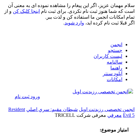
سلام مهمان عزیز، اگر این پیغام را مشاهده نموده ای به معنی آن
است که شما هنوز ثبت نام نکردی. برای ثبت نام
اینجا کلیک کن
و از
تمام امکانات انجمن ما استفاده کن و لذت ببر.
اگر قبلا ثبت نام کرده اید،
وارد شوید
.
انجمن
جستجو
لیست کاربران
سالنامه
راهنما
آپلود سنتر
امکانات
ورود
ثبت نام
انجمن تخصصی رزیدنت اویل
شيطان مقيم: سري اصلي
Resident
Evil 5
معرفي
معرفی شرکت TRICELL
امتیاز موضوع: