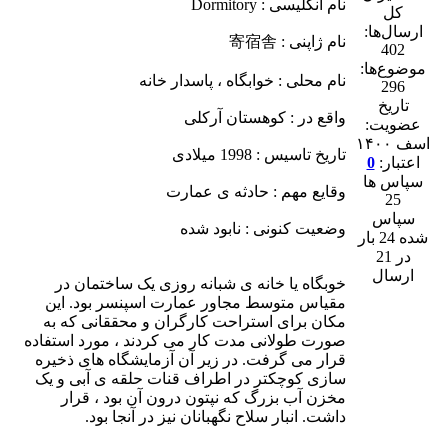
نام انگلیسی : Dormitory
ارسال‌ها:
نام ژاپنی : 寄宿舎
402
موضوع‌ها:
نام محلی : خوابگاه ، پاسدار خانه
296
تاریخ
واقع در : کوهستان آرکلی
عضویت:
اسف ۱۴۰۰
تاریخ تاسیس : 1998 میلادی
اعتبار:
0
سپاس ها
وقایع مهم : حادثه ی عمارت
25
سپاس
وضعیت کنونی : نابود شده
شده 24 بار
در 21
ارسال
خوبگاه یا خانه ی شبانه روزی یک ساختمان در
مقیاس متوسط مجاور عمارت اسپنسر بود. این
مکان برای استراحت کارگران و محققانی که به
صورت طولانی مدت کار می کردند ، مورد استفاده
قرار می گرفت. در زیر آن آزمایشگاه های ذخیره
سازی کوچکتر در اطراف قنات حلقه ی آبی و یک
مخزن آب بزرگ که نپتون درون آن بود ، قرار
داشت. انبار سلاح نگهبانان نیز در آنجا بود.