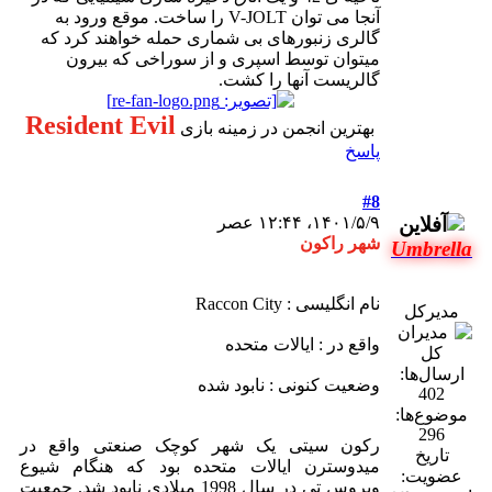
آنجا می توان V-JOLT را ساخت. موقع ورود به
گالری زنبورهای بی شماری حمله خواهند کرد که
میتوان توسط اسپری و از سوراخی که بیرون
گالریست آنها را کشت.
Resident Evil
بهترین انجمن در زمینه بازی
پاسخ
#8
۱۴۰۱/۵/۹، ۱۲:۴۴ عصر
شهر راکون
Umbrella
نام انگلیسی : Raccon City
مدیرکل
واقع در : ایالات متحده
ارسال‌ها:
وضعیت کنونی : نابود شده
402
موضوع‌ها:
296
رکون سیتی یک شهر کوچک صنعتی واقع در
تاریخ
میدوسترن ایالات متحده بود که هنگام شیوع
عضویت:
ویروس تی در سال 1998 میلادی نابود شد. جمعیت