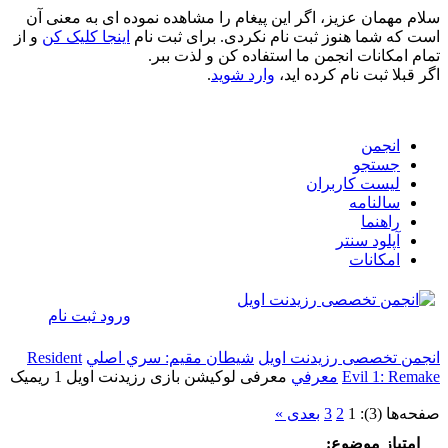
سلام مهمان عزیز، اگر این پیغام را مشاهده نموده ای به معنی آن
است که شما هنوز ثبت نام نکردی. برای ثبت نام
اینجا کلیک کن
و از
تمام امکانات انجمن ما استفاده کن و لذت ببر.
اگر قبلا ثبت نام کرده اید،
وارد شوید
.
انجمن
جستجو
لیست کاربران
سالنامه
راهنما
آپلود سنتر
امکانات
ورود
ثبت نام
انجمن تخصصی رزیدنت اویل
شيطان مقيم: سري اصلي
Resident
Evil 1: Remake
معرفي
معرفی لوکیشن بازی رزیدنت اویل 1 ریمیک
صفحه‌ها (3):
1
2
3
بعدی »
امتیاز موضوع: