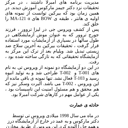
مدیریت برنامه های آمبرلا داشتند ، در مرکز
تحقیقات نزد دکتر جیمز مارکوس آموزش دیدند. در
همین زمان بود که بیرکین توانست از نمونه های
اولیه ی هانتر ، طبقه ی BOW های MA-121 α را
خلق کند.
پس از کشف ویروس جی در لیزا تروور ، فرزند
جورج تروور که به عنوان موش آزمایشگاهی در
طول سالها در بسیاری از آزمایشات مورد استفاده
قرار گرفت ، تحقیقات بیرکین به آخرین سلاح ضد
زیستی تبدیل شد. ویلیام بعد از ترک این مرکز به
آزمایشگاه تحقیقاتی که به تازگی ساخته شده بود ،
رفت.
در این دو آزمایشگاه دو نمونه از ویروس تی به نام
های T-001 و T-002 طراحی شد و به تولید انبوه
رسید و T-103 فعال نشد. تنها نمونه ی باقی مانده از
این ویروس ، T-002 می باشد. آلبرت وسکر نیز که
هم محقق و هم مسئول امنیت این تاسیسات بود ،
یکی از عوامل مهم در کارهای شرکت آمبرلا بود.
حادثه ی عمارت
در ماه می سال 1998 میلادی ویروس تی توسط
دکتر مارکوس و به عمد در خارج از آزمایشگاه درز
و همه جا را آلوده کرد. این ویروس از طریق مخازن