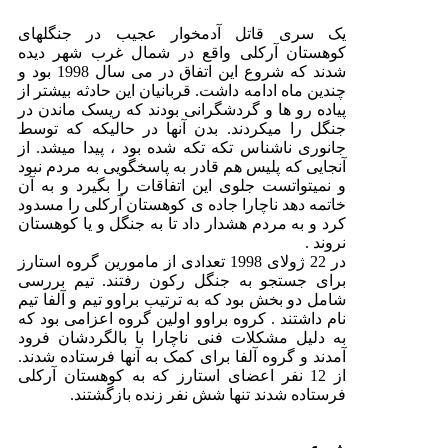
یک سری قاتل آدمخوار عجیب در جنگلهای
کوهستان آرکلی واقع در شمال غرب شهر دیده
شدند که شروع این اتفاق در می سال 1998 بود و
چندین ماه ادامه داشت. قربانیان این حادثه بیشتر از
پیاده رو ها و گردشگرانی بودند که ریسک ماندن در
جنگل را میکردند. بدن آنها در حالیکه که توسط
جانوری ناشناس تکه تکه شده بود ، پیدا میشد. از
آنجایی که پلیس هم قادر به پاسخگویی به مردم نبود
و نمیتواتست جلوی این اتفاقات را بگیرد و به آن
خاتمه دهد ناچارا جاده ی کوهستان آرکلی را مسدود
کرد و به مردم هشدار داد تا به جنگل و یا کوهستان
نروند .
در 22 ژولای 1998 تعدادی از مامورین گروه استارز
برای جستجو به جنگل رکون رفتند. تیم بررسی
شامل دو بخش بود که به ترتیب براوو تیم و آلفا تیم
نام داشتند . کروه براوو اولین گروه اعزامی بود که
به دلیل مشکلات فنی ناچارا با بالگردشان فرود
آمدند و گروه آلفا برای کمک به آنها فرستاده شدند.
از 12 نفر اعضای استارز که به کوهستان آرکلی
فرستاده شدند تنها شش نفر زنده بازگشتند.