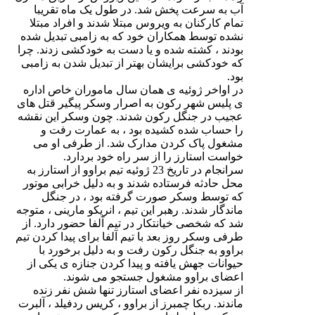
آب به سرعت پخش شد. در طول یک ماه تقریبا
تمام کارکنان به ویروس مبتلا شدند و افراد مبتلا
نشده توسط همکاران خود که به زامبی تبدیل شده
بودند ، کشته شده و یا دست به خودکشی زدند. چرا
که خودکشی برایشان بهتر از تبدیل شدن به زامبی
بود.
در اواخر ژوئیه ی همان سال ماموران خاص اداره
ی پلیس شهر رکون به اصرار وسکر پیگیر قتل های
عجیب در جنگل رکون شدند. چون وسکر این نقشه
را حساب شده کشیده بود ، به عمارت رفت و
مشغول پاک کردن مدارک شد. از طرفی او می
خواست استارز را از سر راه خود بردارد.
سرانجام در تاریخ 23 ژوئیه تیم براوو از استارز به
محل حادثه فرستاده شدند و به دلیل خرابی موتور
که توسط وسکر صورت گرفته بود ، در جنگل
ماندگار شدند. رهبر این تیم ، انریکو مارینی ، متوجه
شد که شخصی خیانتکار در تیم آلفا حضور دارد. از
طرفی وسکر روز بعد با تیم آلفا برای پیدا کردن تیم
براوو به جنگل رکون رفت و به دلیل برخورد با
حیوانات جهش یافته و پیدا کردن جنازه ی یکی از
اعضای براوو مشغول جستجو می شوند.
از سیزده نفر اعضای استارز تنها شش نفر زنده
ماندند. ربکا چمبرز از براوو ، کریس ردفیلد ، آلبرت