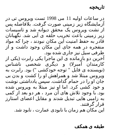
تاریخچه
در ساعات اولیه 11 می 1998 تست ویروس تی در
آزمایشگاه زیر زمینی صورت گرفت. بلافاصله پس
از نشت ویروس یک محقق دیوانه شد و تاسیسات
زیر زمینی باعث تخریب حلقه ی آبی شد. نگهبانان
قادر به حفظ امنیت این مکان نبودند ، چرا که مواد
منفجره در همه جای این مکان وجود داشت و از
طرفی سیل نیز جاری شده بود.
آخرین دو بازمانده ی این ماجرا یکی رابرت (یکی از
کارمندان آمبرلا) و دیگری شخصی ناشناس
(نویسنده ی فایل " توجه خودکشی ") بود. رابرت به
ویروس مبتلا شد و همراهش او را کشت و بدن بی
جان او را در حمام گذاشت. سپس یادداشتی نوشت
و خود کشی کرد. اما او نیز مبتلا به ویروس شده
بود. با وجود تلاش های آن مرد ، هر دو بعد از کمی
به زامبی هایی تبدیل شدند و مقابل اعضای استارز
قرار گرفتند.
این مکان هم زمان با نابودی عمارت ، نابود شد.
طبقه ی همکف