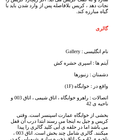
نجات دهد ، کریس بلافاصله پس از وارد شدن باید با
گیاه مبارزه کند.
گالری
نام انگلیسی : Gallery
آیتم ها : اسپری حشره کش
دشمنان : زنبورها
واقع در : خوابگاه (1F)
اتصالات : راهرو خوابگاه ، اتاق شیمی ، اتاق 003 و
ناحیه ی 42
بخشی از خوابگاه عمارت اسپنسر است. وقتی
کریس و جیل به اینجا می رسند ابتدا درب آن قفل
می باشد اما در حلقه ی آبی کلید گالری را پیدا
میکنند. گالری شامل چند بخش است. اتاق 003 ،
ناحیه ی 42 و یک اتاق ذخیره سازی شیمیایی که در