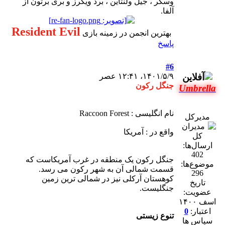
وسکر ، جیل ولنتاین ، برد ویکرز و بری برتون از
آلفا.
Resident Evil
بهترین انجمن در زمینه بازی
پاسخ
#6
۱۴۰۱/۵/۹، ۱۲:۴۱ عصر
جنگل رکون
Umbrella
نام انگلیسی : Raccoon Forest
مدیرکل
واقع در : آمریکا
ارسال‌ها:
402
جنگل رکون یک منطقه در غرب آمریکاست که
موضوع‌ها:
قسمت شمالی آن به شهر رکون می رسد.
296
کوهستان آرکلی نیز در شمالی ترین زمین
تاریخ
جنگلیست.
عضویت:
اسف ۱۴۰۰
اعتبار:
0
تنوع زیستی
سپاس ها