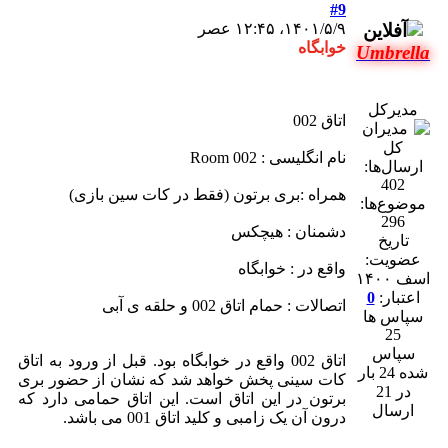
#9
۱۴۰۱/۵/۹، ۱۲:۴۵ عصر
خوابگاه
Umbrella
مدیرکل
اتاق 002
نام انگلیسی : Room 002
ارسال‌ها:
402
همراه :بری برتون (فقط در کات سین بازی)
موضوع‌ها:
296
دشمنان : هیچکس
تاریخ
عضویت:
واقع در : خوابگاه
اسف ۱۴۰۰
اعتبار:
0
اتصالات : حمام اتاق 002 و حلقه ی آبی
سپاس ها
25
سپاس
اتاق 002 واقع در خوابگاه بود. قبل از ورود به اتاق
شده 24 بار
کات سینی پخش خواهد شد که نشان از حضور بری
در 21
برتون در این اتاق است. این اتاق حمامی دارد که
ارسال
درون آن یک زامبی و کلید اتاق 001 می باشد.