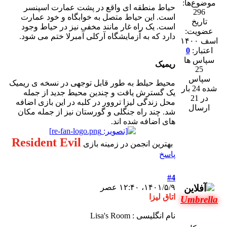
موضوع‌ها:
حیاط منطقه ای واقع در پشت عمارت اسپنسر
296
است. این حیاط متصل به خوابگاه و خود عمارت
تاریخ
است. یک راه غار مانند مخفی نیز در حیاط وجود
عضویت:
دارد که به آزمایشگاه آرکلی آمبرلا ختم می شود.
اسف ۱۴۰۰
اعتبار:
0
سپاس ها
ریمیک
25
سپاس
محیط حیلط به طور قابل توجهی در نسخه ی ریمیک
شده 24 بار
یک گسترش یافت و چندین محیط جدید از جمله
در 21
محل زندگی لیزا تروور در کلبه در این بازی اضافه
ارسال
شد. چند راه جنگلی و گورستان نیز از جمله مکان
های اضافه شده اند.
Resident Evil
بهترین انجمن در زمینه بازی
پاسخ
#4
۱۴۰۱/۵/۹، ۱۲:۴۰ عصر
اتاق لیزا
Umbrella
نام انگلیسی : Lisa's Room