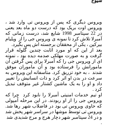
شیوع
ویروس دیگری که پس از ویروس تی وارد شد ،
ویروس اوت بریک بود که درست دو ماه بعد یعنی
در 22 سپتامبر 1998 شایع شد، درست زمانی که
آمبرلا تلاش کرد تا نمونه ی ویروس جی را از ویلیام
بیرکین ، یکی از محققان برجسته اش پس بگیرد.
بعد از این که او مورد اثابت چندین گلوله قرار
گرفت و به صورت مهلکی صدمه دیده بود ، نمونه
ای از ویروس جی را که آمبرلا برای پس گرفتن آن
مامورانش را فرستاده بود و آن ماموران موفق
شدند ، به خود تزریق کرد. متاسفانه این ویروس به
سرعت در بدن او اثر کرد و ذات انسانیش را تغییر
داد و او را به یک ماشین کشتار غیر متوقف تبدیل
کرد .
او تیم خدمات امنیتی آمبرلا را نابود کرد چرا که
ویروس جی را از او ربودند. در این مرحله آمپولی
که حاوی ویروس تی بود در فاضلاب شهر رها شد.
ویروس تی توسط موشها در سراسر شهر پخش شد
و در 24 سپتامبر شهر دچار هرج و مرج شدیدی شد
.