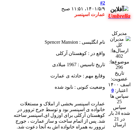
#2
۱۴۰۱/۵/۹، ۱۱:۵۱ صبح
عمارت اسپنسر
Umbrella
مدیرکل
نام انگلیسی : Spencer Mansion
ارسال‌ها:
واقع در : کوهستان آرکلی
402
موضوع‌ها:
تاریخ تاسیس : 1967 میلادی
296
تاریخ
وقایع مهم : حادثه ی عمارت
عضویت:
اسف ۱۴۰۰
وضعیت کنونی : نابود شده
اعتبار:
0
سپاس ها
25
عمارت اسپنسر بخشی از املاک و مستغلات
سپاس
خانواده ی اسپنسر بود و توسط جرج تروور در
شده 24 بار
کوهستان آرکلی برای اوزول ای.اسپنسر ساخته
در 21
شد. پس از اتمام ساخت و ساز عمارت ، جورج
ارسال
تروور به همراه خانواده اش به آنجا دعوت شد.