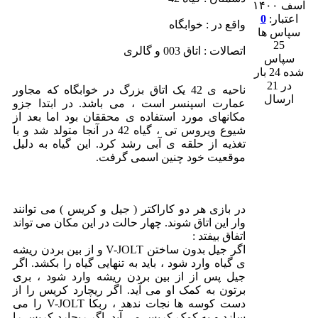
اسف ۱۴۰۰
اعتبار:
0
واقع در : خوابگاه
سپاس ها
25
اتصالات : اتاق 003 و گالری
سپاس
شده 24 بار
در 21
ناحیه ی 42 یک اتاق بزرگ در خوابگاه که مجاور
ارسال
عمارت اسپنسر است ، می باشد. در ابتدا جزو
مکانهای مورد استفاده ی محققان بود اما بعد از
شیوع ویروس تی ، گیاه 42 در آنجا متولد شد و با
تغذیه از حلقه ی آبی رشد کرد. این گیاه به دلیل
موقعیت خود چنین اسمی گرفت.
در بازی هر دو کاراکتر ( جیل و کریس ) می توانند
وار این اتاق شوند. چهار حالت در این مکان می تواند
اتفاق بیفتد :
اگر جیل بدون ساختن V-JOLT و از بین بردن ریشه
ی گیاه وارد شود ، باید به تنهایی گیاه را بکشد. اگر
جیل پس از از بین بردن ریشه وارد شود ، بری
برتون به کمک او می آید. اگر ریچارد کریس را از
دست کوسه ها نجات ندهد ، ربکا V-JOLT را می
سازد و به کمک کریس می آید. اگر ریچارد کریس را