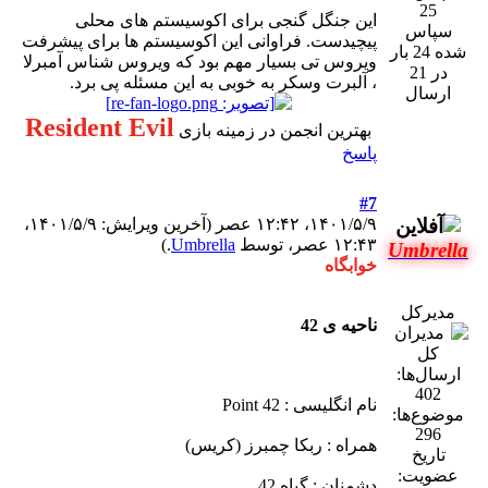
25
این جنگل گنجی برای اکوسیستم های محلی
سپاس
پیچیدست. فراوانی این اکوسیستم ها برای پیشرفت
شده 24 بار
ویروس تی بسیار مهم بود که ویروس شناس آمبرلا
در 21
، آلبرت وسکر به خوبی به این مسئله پی برد.
ارسال
Resident Evil
بهترین انجمن در زمینه بازی
پاسخ
#7
۱۴۰۱/۵/۹، ۱۲:۴۲ عصر
(آخرین ویرایش: ۱۴۰۱/۵/۹،
۱۲:۴۳ عصر، توسط
Umbrella
.)
Umbrella
خوابگاه
مدیرکل
ناحیه ی 42
ارسال‌ها:
402
نام انگلیسی : Point 42
موضوع‌ها:
296
همراه : ربکا چمبرز (کریس)
تاریخ
عضویت:
دشمنان : گیاه 42