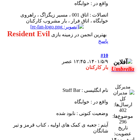
واقع در : خوابگاه
اتصالات : اتاق 001 ، مسیر زیگزاگ ، راهروی
خوابگاه ، اتاق فرار ، بار مشروب کارکنان
Resident Evil
بهترین انجمن در زمینه بازی
پاسخ
#10
۱۴۰۱/۵/۹، ۱۲:۴۵ عصر
بار کارکنان
Umbrella
مدیرکل
نام انگلیسی : Staff Bar
واقع در : خوابگاه
ارسال‌ها:
402
وضعیت کنونی : نابود شده
موضوع‌ها:
296
آیتم : جعبه ی کمک های اولیه ، کتاب قرمز و تیر
تاریخ
شاتگان
عضویت:
اسف ۱۴۰۰