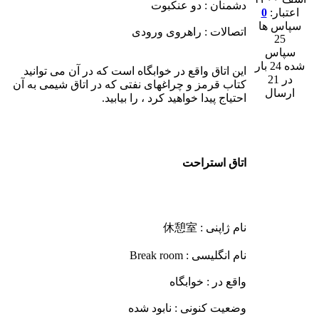
دشمنان : دو عنکبوت
اعتبار:
0
سپاس ها
اتصالات : راهروی ورودی
25
سپاس
شده 24 بار
این اتاق واقع در خوابگاه است که در آن می توانید
در 21
کتاب قرمز و چراغهای نفتی که در اتاق شیمی به آن
ارسال
احتیاج پیدا خواهید کرد ، را بیابید.
اتاق استراحت
نام ژاپنی : 休憩室
نام انگلیسی : Break room
واقع در : خوابگاه
وضعیت کنونی : نابود شده