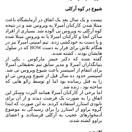
شیوع در کوه آرکلی
بیست و یک سال بعد یک اتفاق در آزمایشگاه باعث
مبتلا شدن کارکنان آمبرلا به ویروس شد و در نتیحه
کوه آرکلی به ویروس تی آلوده شد. بسیاری از افراد
ساکن آنجا و کارکنان آمبرلا یا به ویروس مبتلا شده
و یا دست به خودکشی زدند. تیم امنیتی آمبرلا نیز در
هنگام تلاش برای فرار به دست BOW که در سلول
هایشان بودند ، کشته شدند.
گفته شده که دکتر جیمز مارکوس ، یکی از
بنیانگذاران آمبرلا و مدیر سابق تیم تحقیقاتی آمبرلا
برای انتقام از اسپنسر باعث شیوع ویروس تی شد.
اسپنسر حدود ده سال قبل از شیوع ویروس تی او
را به قتل رسانده بود اما او توسط زالو هایی که
ساخته بود ، زنده شد.
اما برخی از کارکنان آمبرلا همانند آلبرت وسکر این
اتفاق را به صورت یک فرصت دیدند و از آن برای
نابودی استارز استفاده کردند. به این صورت که ابتدا
گروه براوو از استارز را برای رسیدگی به موضوع
آدمخوارهای عجیب به آرکلی فرستادند و اعضای
براوو کشته شدند.
تخریب