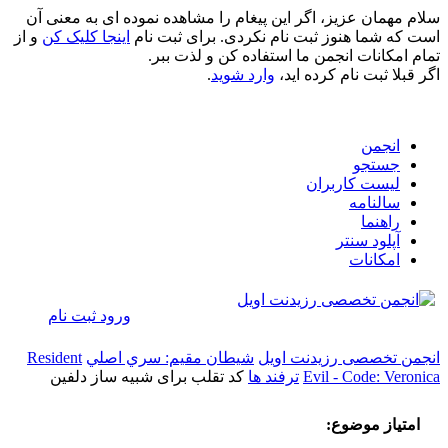
سلام مهمان عزیز، اگر این پیغام را مشاهده نموده ای به معنی آن
است که شما هنوز ثبت نام نکردی. برای ثبت نام
اینجا کلیک کن
و از
تمام امکانات انجمن ما استفاده کن و لذت ببر.
اگر قبلا ثبت نام کرده اید،
وارد شوید
.
انجمن
جستجو
لیست کاربران
سالنامه
راهنما
آپلود سنتر
امکانات
ورود
ثبت نام
انجمن تخصصی رزیدنت اویل
شيطان مقيم: سري اصلي
Resident
Evil - Code: Veronica
ترفند ها
کد تقلب برای شبیه ساز دلفین
امتیاز موضوع: