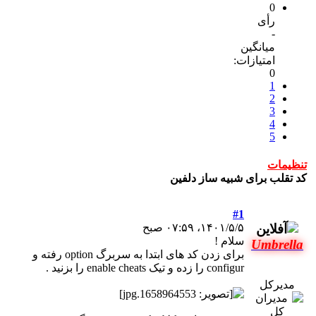
0
رأی
-
میانگین
امتیازات:
0
1
2
3
4
5
تنظیمات
کد تقلب برای شبیه ساز دلفین
#1
۱۴۰۱/۵/۵، ۰۷:۵۹ صبح
سلام !
Umbrella
برای زدن کد های ابتدا به سربرگ option رفته و
configur را زده و تیک enable cheats را بزنید .
مدیرکل