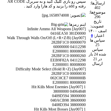
سپس رو بازی کلیک کنید و به سربرگ AR CODE
ارسال‌ها:
رفته و add را بزنید و کد هارا وارد کنید .
402
موضوع‌ها:
296
تاریخ
اینم رمزها
عضویت:
Infinite Ammo All Weapons [Jay007]
اسف ۱۴۰۰
0416EA50 381D0000
اعتبار:
0
Walk Through Walls On/Off (L+R+Z/B) [Jay007]
سپاس ها
282BF1C0 00000070
25
04112298 60000000
سپاس
E2000001 80008000
شده 24 بار
282BF1C0 00000260
در 21
04112298 EEB9F82A
ارسال
E2000001 80008000
Difficulty Mode Select (Hold R+Z) [Jay007]
282BF1C0 00000030
002C0CE7 0000000B
E2000001 80008000
1 Hit Kills Most Enemies [Jay007]
04064848 38000000
0409D594 38000000
040ACB98 38600000
0408D394 38800000
1 Hit Kills Most Bosses [Jay007]