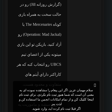
(گزارش روزانه Jill) رو در
حالت سخت به همراه بازی
کوتاه The Mercenaries يا
(Operation: Mad Jackal) رو
آزاد کنید. بازيكن تو اين بازي
ميتونه يكي از اعضاي تيم
UBCS رو انتخاب كنه كه هر
كاراكتر داراي آيتم هاي
متفاوت و محدود هست،
سلام مهمان عزیز، اگر این پیغام را مشاهده نموده ای به
شروع بازي از داخل قطار
معنی آن است که شما هنوز ثبت نام نکردی. برای ثبت نام
اینجا کلیک کن
و از تمام امکانات انجمن ما استفاده کن و
لذت ببر.
شروع ميشه و ماموريت يه
اگر قبلا ثبت نام کرده اید،
وارد شوید
.