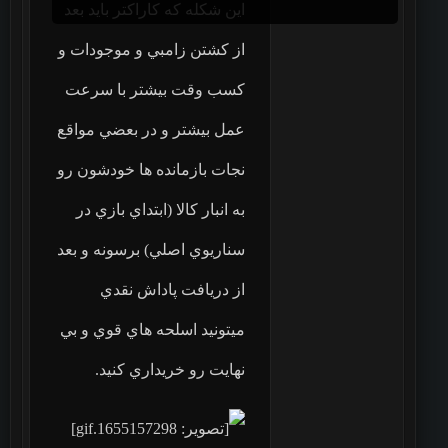
اين شكله كه كاراكتر بايد بعد
از كشتن زامبي و موجودات و
كسب وقت بيشتر با سرعت
عمل بيشتر و در بعضي مواقع
نجات بازمانده ها خودشون رو
به انبار كالا (ابتداي بازي در
سناريوي اصلي) برسونه و بعد
از دريافت پاداش نقدي
ميتونيد اسلحه هاي قوي و بي
نهايت رو خريداري كنيد.