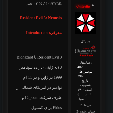
۱۴۰۱/۳/۲۳، ۰۳:۳۵ عصر
#1
Umbrella
Resident Evil 3: Nemesis
معرفي: Introduction
مدیرکل
Resident Evil 3 یا Biohazard
ارسال‌ها:
402
3 (به ژاپنی) در 22 سپتامبر
موضوع‌ها:
296
1999 در ژاپن و در 11-ام
تاریخ
عضویت:
نوامبر در آمریکای شمالی از
اسف ۱۴۰۰
اعتبار:
0
طرف شرکت Capcom و
سپا
س ها 25
Eidos برای کنسول
سپاس شده 24