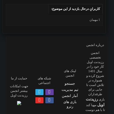
کاربرانِ درحال بازدید از این موضوع:
1 مهمان
درباره انجمن
انجمن
تخصصی
رزیدنت اویل
کار خود را در
لینک های
سال 1401
انجمن
شروع کرده و
شبکه های
حمایت از ما
همواره در
اجتماعی
جستجو
تلاش است تا
جهت امکانات
جایی برای
تیم مدیریت
بیشتر انجمن
طرفداران
رزیدنت اویل
آمار انجمن
رزیدنت
بازی
بازی های
اویل
مهیا کند
رترو
تا با هم دوست