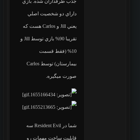
جذب طرفداران شده. بازي
داراي دو شخصيت اصلي
يعني Jill و Carlos هست كه
تقريبا 90% بازي توسط Jill و
10% (فقط قسمت
بيمارستان) توسط Carlos
صورت ميگيره.
شما در Resident Evil سه
قابلیت ساخت مهمات رو