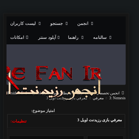
انجمن
جستجو
لیست کاربران
سالنامه
راهنما
آپلود سنتر
امکانات
انجمن تخصصی رزیدنت اویل
شيطان مقيم: سري اصلي
Resident Evil
3: Nemesis
معرفي
معرفي بازی رزیدنت اویل 3
امتیاز موضوع:
معرفي بازی رزیدنت اویل 3
تنظیمات