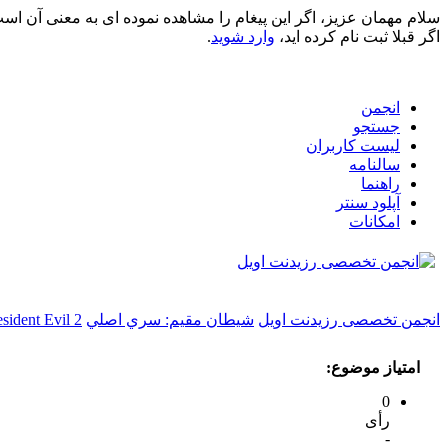
سلام مهمان عزیز، اگر این پیغام را مشاهده نموده ای به معنی آن اس
اگر قبلا ثبت نام کرده اید،
وارد شوید
.
انجمن
جستجو
لیست کاربران
سالنامه
راهنما
آپلود سنتر
امکانات
انجمن تخصصی رزیدنت اویل
شيطان مقيم: سري اصلي
sident Evil 2
امتیاز موضوع:
0
رأی
-