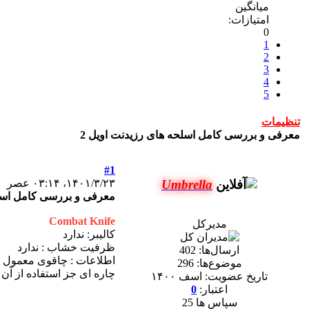
میانگین
امتیازات:
0
1
2
3
4
5
تنظیمات
معرفی و بررسی کامل اسلحه های رزیدنت اویل 2
#1
Umbrella
۱۴۰۱/۳/۲۳، ۰۳:۱۴ عصر
معرفی و بررسی کامل اسل
Combat Knife
مدیرکل
کالیبر: ندارد
ظرفیت خشاب : ندارد
ارسال‌ها:
402
اطلاعات : چاقوی معمول سر
موضوع‌ها:
296
چاره ای جز استفاده از آن 
تاریخ عضویت:
اسف ۱۴۰۰
اعتبار:
0
سپاس ها 25