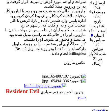
سرانجام او هم مورد گزش زامبی‌ها قرار گرفت و
ارسال‌ها:
به این ویروس مبتلا گشت.
402
ماروین درحالی‌که به شدت مجروح بود با لیان و کلر
موضوع‌ها:
ردفیلد ملاقات کرد.کلر برای پیدا کردن کریس به
296
ادارهٔ پلیس وارد شد.براناف در بارهٔ کریس با کلر
تاریخ
صحبت کرد و به او گفت که از شهر خارج
عضویت:
شده‌است.کلر و لیان در ادامه پس از مواجه شدن با
اسف ۱۴۰۰
ماروین، او را در حالی‌که به زامبی تبدیل شده بود
اعتبار:
0
می‌بینند و مجبور می‌شوند، او را بکشند.
سپاس ها
کار صداگذاری این شخصیت را در رزیدنت اویل
25
دارکساید Lex Lang ودر رزیدنت اویل 2 Beau
سپاس
Billingslea انجام دادند.
شده 24 بار
در 21
عکس ماروین
ارسال
Resident Evil
بهترین انجمن در زمینه بازی
پاسخ
«
قدیمی‌تر