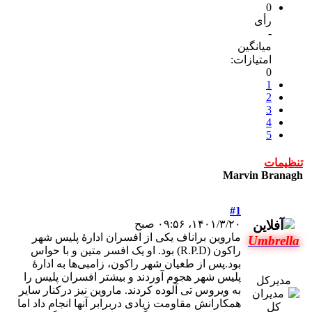
0
رأی
-
میانگین
امتیازات:
0
1
2
3
4
5
تنظیمات
Marvin Branagh
#1
۱۴۰۱/۳/۲۰، ۰۹:۵۶ صبح
ماروین براناف یکی از افسران ادارهٔ پلیس شهر
Umbrella
راکون (R.P.D) بود. او یک افسر متین و با حواس
بود.پس از طغیان شهر راکون، زامبی‌ها به ادارهٔ
پلیس شهر هجوم آوردند و بیشتر افسران پلیس را
مدیرکل
به ویروس تی آلوده کردند. ماروین نیز درکنار سایر
همکارانش مقاومت زیادی دربرابر آنها انجام داد اما