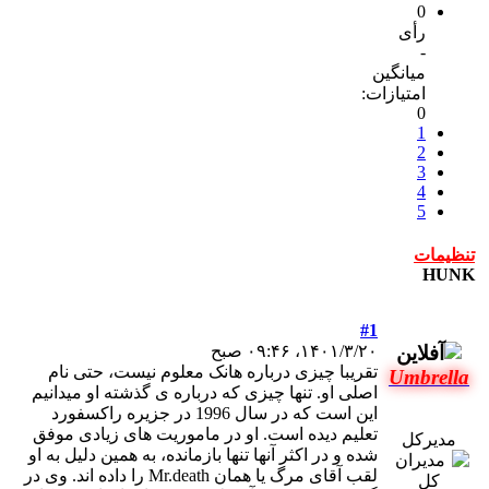
0
رأی
-
میانگین
امتیازات:
0
1
2
3
4
5
تنظیمات
HUNK
#1
۱۴۰۱/۳/۲۰، ۰۹:۴۶ صبح
تقریبا چیزی درباره هانک معلوم نیست، حتی نام
Umbrella
اصلی او. تنها چیزی که درباره ی گذشته او میدانیم
این است که در سال 1996 در جزیره راکسفورد
تعلیم دیده است. او در ماموریت های زیادی موفق
مدیرکل
شده و در اکثر آنها تنها بازمانده، به همین دلیل به او
لقب آقای مرگ یا همان Mr.death را داده اند. وی در