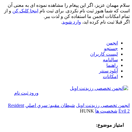
سلام مهمان عزیز، اگر این پیغام را مشاهده نموده ای به معنی آن
است که شما هنوز ثبت نام نکردی. برای ثبت نام
اینجا کلیک کن
و از
تمام امکانات انجمن ما استفاده کن و لذت ببر.
اگر قبلا ثبت نام کرده اید،
وارد شوید
.
انجمن
جستجو
لیست کاربران
سالنامه
راهنما
آپلود سنتر
امکانات
ورود
ثبت نام
انجمن تخصصی رزیدنت اویل
شيطان مقيم: سري اصلي
Resident
Evil 2
شخصيت ها
HUNK
امتیاز موضوع: