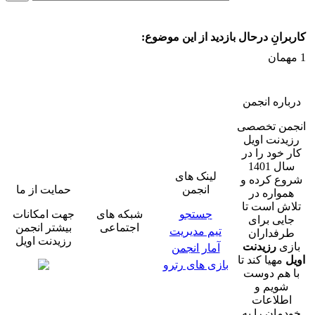
کاربرانِ درحال بازدید از این موضوع:
1 مهمان
درباره انجمن
انجمن تخصصی
رزیدنت اویل
کار خود را در
سال 1401
لینک های
شروع کرده و
انجمن
حمایت از ما
همواره در
تلاش است تا
جستجو
شبکه های
جهت امکانات
جایی برای
اجتماعی
بیشتر انجمن
تیم مدیریت
طرفداران
رزیدنت اویل
بازی
رزیدنت
آمار انجمن
اویل
مهیا کند تا
بازی های رترو
با هم دوست
شویم و
اطلاعات
خودمان را به