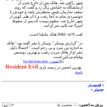
شهر راکون شد. هانک پس از خارج شدن از
آزمایشگاه به خلبانش زنگ زد و گفت که روی
سقف سازمان پلیس منتظرش باشد و خودش با
خونسردی تمام به آنجا رفت و با آن هلی کوپتر از
شهر خارج شد. معلوم نیست که پس از سقوط
آمبرلا چه بلایی سر او آمد.
لقب H&K vp70 هانک ماتیلدا است.
در" گزارش وسکر"، وسکر با تنفر گفته بود: "هانک
به اندازه من سرد و بی رحم است." احتمالا دلیل
تنفر او از هانک مردن رقیب و بهترین دوستش
ویلیام بیرکین است.
Resident Evil
بهترین انجمن در زمینه بازی
پاسخ
«
قدیمی‌تر
جدیدتر
»
پرش به انجمن: