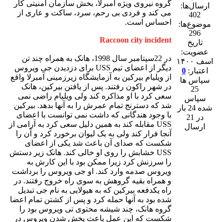
گروه نیروی ویژه آمبرلا، بخش سازمان امنیتی کار
ارسال‌ها:
می کند و فردی بی رحم، سرد، ساکت و عاری از
402
احساس است.
موضوع‌ها:
296
Raccoon city incident
تاریخ
عضویت:
در 22سپتامبر سال 1998، هانک به همراه چند تن
اسف ۱۴۰۰
دیگر از اعضای تیم USS برای دزدیدن جی ویروس
اعتبار:
0
از ویلیام بیرکین به آزمایشگاه زیرزمینی آمبرلا واقع
سپاس ها
در شهر راکون رفتند. پس از یافتن بیرکین، هانک
25
سعی کرد با او مذاکره کند ولی ویلیام راضی نمی
سپاس
شد که دسترنج تمام عمرش را به آنها بدهد. بیرکین
شده 24 بار
با وجود هندگانی که داشت نمی توانست با اعضای
در 21
USS مقابله کند به همین دلیل سعی کرد به آرامی از
ارسال
آنجا فرار کند ولی به یک لیوان برخورد کرد و آن را
شکست که صدای آن باعث شد یکی از اعضای
USS خشابش را روی او خالی کند. هانک زیر دستش
را سرزنش کرد زیرا ممکن بود با این کارش به
ویروس صدمه وارد کند. او جی ویروس را برداشت
و همراه بقیه گروهش به سوی راه خروج رفتند. در
راه یکدفعه بیرکین که به هیولایی به نام جی تبدیل
شده بود به آنها حمله کرد و پس از کشتن تمام اعضا
گروه هانک، چند شیشه محتوی تی ویروس بود را
شکست که این عمل باعث پخش شدن ویروس در