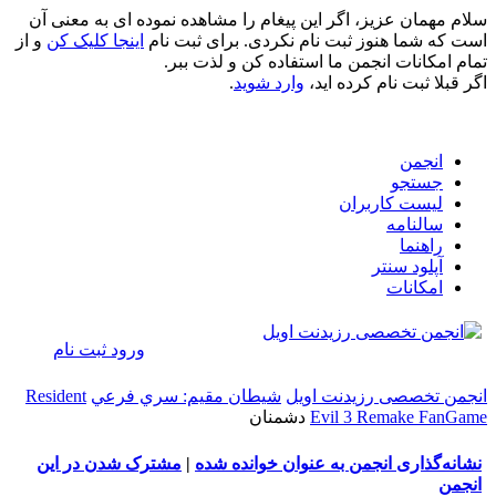
سلام مهمان عزیز، اگر این پیغام را مشاهده نموده ای به معنی آن
است که شما هنوز ثبت نام نکردی. برای ثبت نام
اینجا کلیک کن
و از
تمام امکانات انجمن ما استفاده کن و لذت ببر.
اگر قبلا ثبت نام کرده اید،
وارد شوید
.
انجمن
جستجو
لیست کاربران
سالنامه
راهنما
آپلود سنتر
امکانات
ورود
ثبت نام
انجمن تخصصی رزیدنت اویل
شيطان مقيم: سري فرعي
Resident
Evil 3 Remake FanGame
دشمنان
نشانه‌گذاری انجمن به عنوان خوانده شده
|
مشترک شدن در این
انجمن