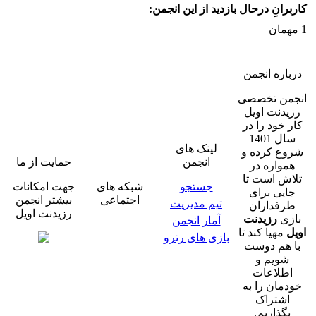
کاربرانِ درحال بازدید از این انجمن:
1 مهمان
درباره انجمن
انجمن تخصصی
رزیدنت اویل
کار خود را در
سال 1401
لینک های
شروع کرده و
انجمن
حمایت از ما
همواره در
تلاش است تا
جستجو
شبکه های
جهت امکانات
جایی برای
اجتماعی
بیشتر انجمن
تیم مدیریت
طرفداران
رزیدنت اویل
بازی
رزیدنت
آمار انجمن
اویل
مهیا کند تا
بازی های رترو
با هم دوست
شویم و
اطلاعات
خودمان را به
اشتراک
بگذاریم.