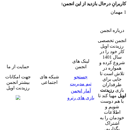
کاربرانِ درحال بازدید از این انجمن:
1 مهمان
درباره انجمن
انجمن تخصصی
رزیدنت اویل
کار خود را در
سال 1401
لینک های
شروع کرده و
انجمن
حمایت از ما
همواره در
تلاش است تا
جستجو
شبکه های
جهت امکانات
جایی برای
اجتماعی
بیشتر انجمن
تیم مدیریت
طرفداران
رزیدنت اویل
بازی
رزیدنت
آمار انجمن
اویل
مهیا کند تا
بازی های رترو
با هم دوست
شویم و
اطلاعات
خودمان را به
اشتراک
بگذاریم.