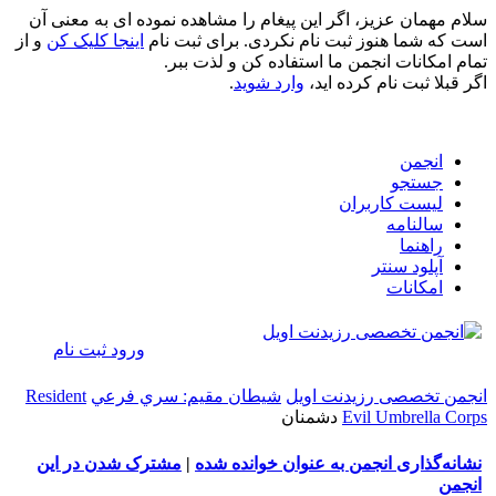
سلام مهمان عزیز، اگر این پیغام را مشاهده نموده ای به معنی آن
است که شما هنوز ثبت نام نکردی. برای ثبت نام
اینجا کلیک کن
و از
تمام امکانات انجمن ما استفاده کن و لذت ببر.
اگر قبلا ثبت نام کرده اید،
وارد شوید
.
انجمن
جستجو
لیست کاربران
سالنامه
راهنما
آپلود سنتر
امکانات
ورود
ثبت نام
انجمن تخصصی رزیدنت اویل
شيطان مقيم: سري فرعي
Resident
Evil Umbrella Corps
دشمنان
نشانه‌گذاری انجمن به عنوان خوانده شده
|
مشترک شدن در این
انجمن