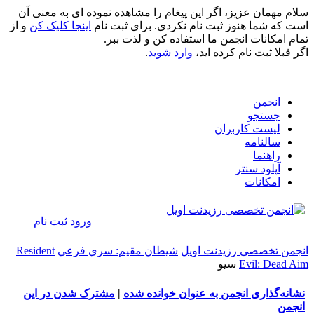
سلام مهمان عزیز، اگر این پیغام را مشاهده نموده ای به معنی آن
است که شما هنوز ثبت نام نکردی. برای ثبت نام
اینجا کلیک کن
و از
تمام امکانات انجمن ما استفاده کن و لذت ببر.
اگر قبلا ثبت نام کرده اید،
وارد شوید
.
انجمن
جستجو
لیست کاربران
سالنامه
راهنما
آپلود سنتر
امکانات
ورود
ثبت نام
انجمن تخصصی رزیدنت اویل
شيطان مقيم: سري فرعي
Resident
Evil: Dead Aim
سیو
نشانه‌گذاری انجمن به عنوان خوانده شده
|
مشترک شدن در این
انجمن