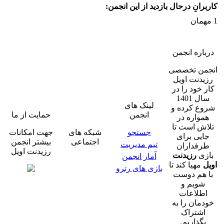
کاربرانِ درحال بازدید از این انجمن:
1 مهمان
درباره انجمن
انجمن تخصصی
رزیدنت اویل
کار خود را در
سال 1401
لینک های
شروع کرده و
انجمن
حمایت از ما
همواره در
تلاش است تا
جستجو
شبکه های
جهت امکانات
جایی برای
اجتماعی
بیشتر انجمن
تیم مدیریت
طرفداران
رزیدنت اویل
بازی
رزیدنت
آمار انجمن
اویل
مهیا کند تا
بازی های رترو
با هم دوست
شویم و
اطلاعات
خودمان را به
اشتراک
بگذاریم.