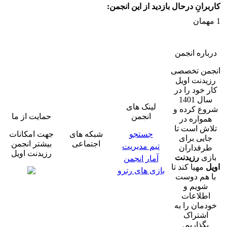
کاربرانِ درحال بازدید از این انجمن:
1 مهمان
درباره انجمن
انجمن تخصصی
رزیدنت اویل
کار خود را در
سال 1401
لینک های
شروع کرده و
انجمن
حمایت از ما
همواره در
تلاش است تا
جستجو
شبکه های
جهت امکانات
جایی برای
اجتماعی
بیشتر انجمن
تیم مدیریت
طرفداران
رزیدنت اویل
بازی
رزیدنت
آمار انجمن
اویل
مهیا کند تا
بازی های رترو
با هم دوست
شویم و
اطلاعات
خودمان را به
اشتراک
بگذاریم.