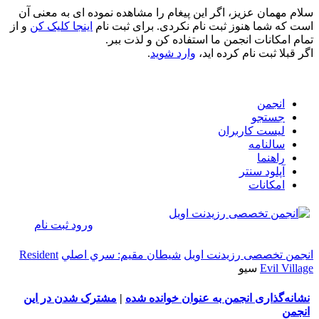
سلام مهمان عزیز، اگر این پیغام را مشاهده نموده ای به معنی آن
است که شما هنوز ثبت نام نکردی. برای ثبت نام
اینجا کلیک کن
و از
تمام امکانات انجمن ما استفاده کن و لذت ببر.
اگر قبلا ثبت نام کرده اید،
وارد شوید
.
انجمن
جستجو
لیست کاربران
سالنامه
راهنما
آپلود سنتر
امکانات
ورود
ثبت نام
انجمن تخصصی رزیدنت اویل
شيطان مقيم: سري اصلي
Resident
Evil Village
سيو
نشانه‌گذاری انجمن به عنوان خوانده شده
|
مشترک شدن در این
انجمن