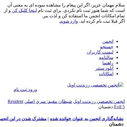
همان عزیز، اگر این پیغام را مشاهده نموده ای به معنی آن
ه شما هنوز ثبت نام نکردی. برای ثبت نام
اینجا کلیک کن
و از
مکانات انجمن ما استفاده کن و لذت ببر.
لا ثبت نام کرده اید،
وارد شوید
.
انجمن
جستجو
لیست کاربران
سالنامه
راهنما
آپلود سنتر
امکانات
ورود
ثبت نام
 تخصصی رزیدنت اویل
شيطان مقيم: سري اصلي
Resident
دشمنان
‌گذاری انجمن به عنوان خوانده شده
|
مشترک شدن در این انجمن
ان