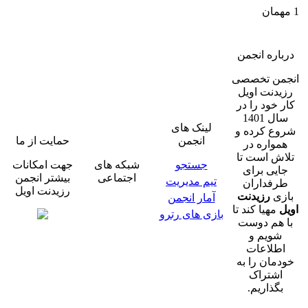
ره انجمن
ن تخصصی
نت اویل
خود را در
سال 1401
لینک های
 کرده و
انجمن
حمایت از ما
واره در
 است تا
جستجو
شبکه های
جهت امکانات
ی برای
اجتماعی
بیشتر انجمن
تیم مدیریت
فداران
رزیدنت اویل
ی
رزیدنت
آمار انجمن
هیا کند تا
بازی های رترو
هم دوست
ویم و
لاعات
ان را به
شتراک
ذاریم.