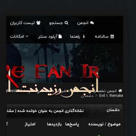
انجمن
جستجو
لیست کاربران
سالنامه
راهنما
آپلود سنتر
امکانات
انجمن تخصصی رزیدنت اویل
شيطان مقيم: سري اصلي
Resident
Evil 1: Remake
دشمنان
دشمنان
نشانه‌گذاری انجمن به عنوان خوانده شده
مشترک ش
|
موضوع
نویسنده
پاسخ‌ها
بازدید‌ها
امتیاز
آخری
/