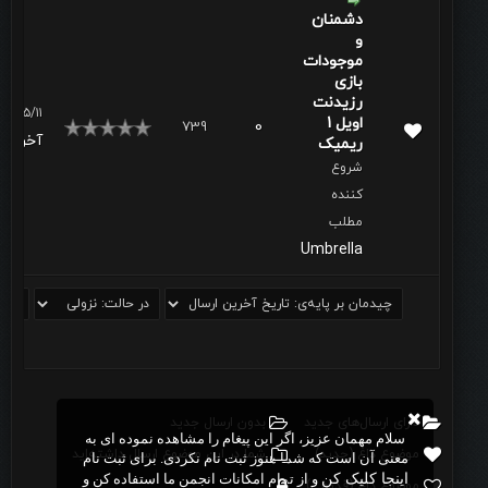
دشمنان
و
موجودات
بازی
رزیدنت
۱۴۰۱/۵/۱۱، ۰۷:۴۲ صب
اویل 1
739
0
آخرین 
ریمیک
شروع
کننده
مطلب
Umbrella
دارای ارسال‌های جدید‌
بدون ارسال جدید‌
سلام مهمان عزیز، اگر این پیغام را مشاهده نموده ای به
موضوع داغ (جدید‌)
شما در این موضوع ارسال داشته‌اید
معنی آن است که شما هنوز ثبت نام نکردی. برای ثبت نام
اینجا کلیک کن
و از تمام امکانات انجمن ما استفاده کن و
موضوع داغ (قدیمی)