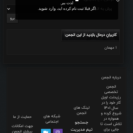
لذت ببر.
اگر قبلا ثبت نام کرده اید،
وارد شوید
.
پرش به انجمن:
کاربرانِ درحال بازدید از این انجمن:
1 مهمان
درباره انجمن
انجمن
تخصصی
رزیدنت اویل
کار خود را در
لینک های
سال 1401
انجمن
شروع کرده و
شبکه های
حمایت از ما
همواره در
اجتماعی
جستجو
تلاش است تا
جهت امکانات
جایی برای
تیم مدیریت
بیشتر انجمن