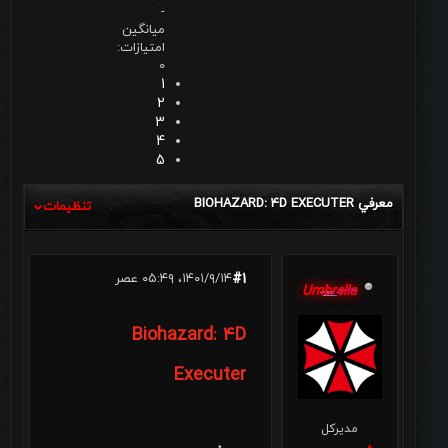
-
میانگین
امتیازات:
0
1
2
3
4
5
معرفي BIOHAZARD: 4D EXECUTER
تنظیمات
#1
۱۴۰۱/۹/۱۴، ۰۵:۴۹ عصر
Umbrella
Biohazard: 4D
Executer
مدیرکل