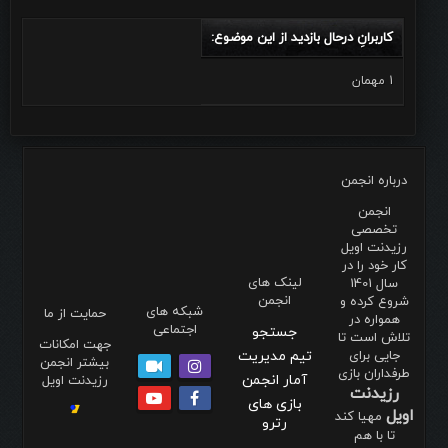
کاربرانِ درحال بازدید از این موضوع:
1 مهمان
درباره انجمن
انجمن
تخصصی
رزیدنت اویل
کار خود را در
لینک های
سال 1401
انجمن
شروع کرده و
شبکه های
حمایت از ما
همواره در
اجتماعی
جستجو
تلاش است تا
جهت امکانات
جایی برای
تیم مدیریت
بیشتر انجمن
طرفداران بازی
آمار انجمن
رزیدنت اویل
رزیدنت
بازی های
اویل
مهیا کند
رترو
تا با هم