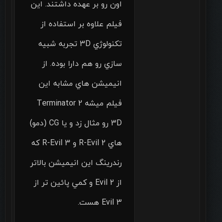
اون رو بر عهده داشتند. اين
فيلم علاوه بر استفاده از
تكنولوژي 3D تجربه شبيه
سازي رو هم دارا بوده. از
انيميشن هاي مشابه اين
فيلم ميشه Terminator 2
3D رو مثال زد و يا CG (دمو)
هاي R-Evil 2 و R-Evil 3 كه
رندرينگ اين انيميشن بالاتر
از Evil 2 و كمي پائين تر از
Evil 3 هست.