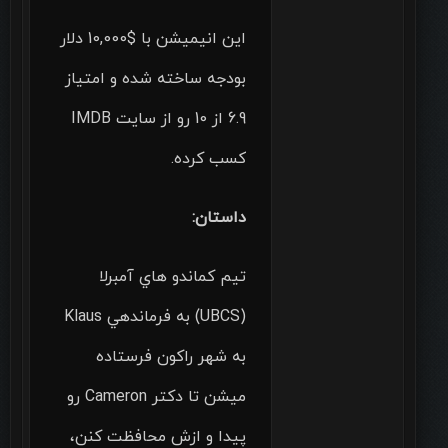
اين انيميشن با $10,000 دلار
بودجه ساخته شده و امتياز
6.9 از 10 رو از سايت IMDB
كسب كرده.
داستان:
تيم كماندو هاي آمبرلا
(UBCS) به فرماندهي Klaus
به شهر راكون فرستاده
ميشن تا دكتر Cameron رو
پيدا و ازش محافظت كنن،