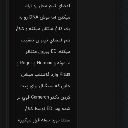
اعضاي تيم محل رو ترك
ميكنن اما موش DNA رو به
يك كلاغ منتقل ميكنه و كلاغ
هم اعضاي تيم رو تعقيب
ميكنه. ED بيرون منتظر
ميمونه و Norman و Roger و
Klaus وارد فاضلاب ميشن
جايي كه سيگنال براي پيدا
كردن دكتر Cameron قوي تر
شده بود. ED توسط كلاغ
مبتلا مورد حمله قرار ميگيره