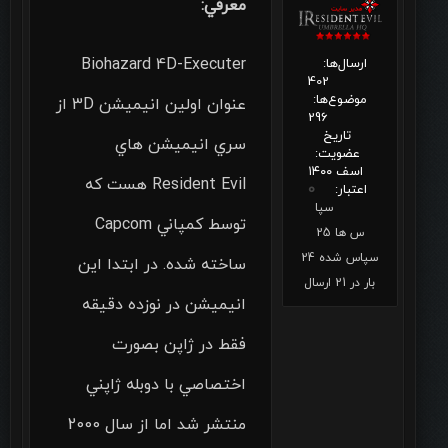
معرفي:
Biohazard 4D-Executer
ارسال‌ها:
402
موضوع‌ها:
عنوان اولين انيميشن 3D از
296
تاریخ
سري انيميشن هاي
عضویت:
اسف ۱۴۰۰
Resident Evil هست كه
اعتبار:
0
سپا
توسط كمپاني Capcom
س ها 25
سپاس شده 24
ساخته شده. در ابتدا اين
بار در 21 ارسال
انيميشن در نوزده دقيقه
فقط در ژاپن بصورت
اختصاصي با دوبله ژاپني
منتشر شد اما از سال 2000