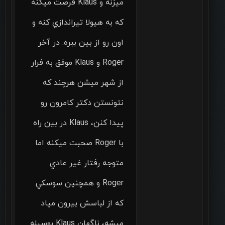
ميزنه و Klaus فرصت ميكنه
كه به هيولا تيراندازي كنه و
اون رو از بين ببره. در آخر
Roger و Klaus موفق به فرار
از شهر ميشن هرچند كه
نتونستن دكتر كامرون رو
پيدا كنن، Klaus در بين راه
با Roger صحبت ميكنه اما
متوجه رفتار غير عادي
Roger و همچنين سوسكي
كه از لباسش بيرون مياد
ميشه، ناگهان Klaus بوسيله