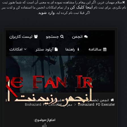
سلام مهمان عزیز، اگر این پیغام را مشاهده نموده ای به معنی آن است که شما هنوز ثبت
اینجا کلیک کن
نام نکردی. برای ثبت نام
و از تمام امکانات انجمن ما استفاده کن و لذت ببر.
وارد شوید
اگر قبلا ثبت نام کرده اید،
.
انجمن
جستجو
لیست کاربران
سالنامه
راهنما
آپلود سنتر
امکانات
انجمن تخصصی رزیدنت اویل
شيطان مقيم: انیمیشن
Biohazard: 4D Executer
معرفي Biohazard: 4D Executer
0
امتیاز موضوع:
رأی