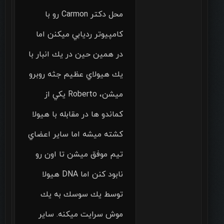
محل دكتر Carmon رو با
كامپيوتر رديابي ميكنن اما
در همين حين در يك انبار با
يك هيولاي عظيم جثه روبرو
ميشن، Roberto يكي از
كماندو ها در مقابله با هيولا
كشته ميشه اما ساير اعضاي
تيم موفق ميشن تا اون رو
نابود كنن اما DNA هيولا
توسط يك سوسك به يك
موش سرايت ميكنه. ساير