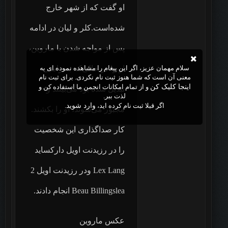
او گفت که از شهر خارج
شده‌است.کلر و لیان در ادامه
پس از مواجه شدن با ماروین،
او را در حالی‌که به زامبی
سلام مهمان عزیز، اگر این پیغام را مشاهده نموده ای به
معنی آن است که شما هنوز ثبت نام نکردی. برای ثبت نام
اینجا کلیک کن
و از تمام امکانات انجمن ما استفاده کن و
تبدیل شده بود می‌بینند و
لذت ببر.
اگر قبلا ثبت نام کرده اید،
وارد شوید
.
مجبور می‌شوند، او را بکشند.
کار صداگذاری این شخصیت
را در رزیدنت اویل دارکساید
Lex Lang ودر رزیدنت اویل 2
Beau Billingslea انجام دادند.
عکس ماروین