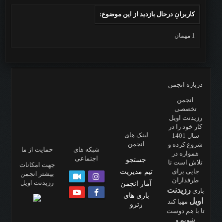
کاربرانِ درحال بازدید از این موضوع:
1 مهمان
درباره انجمن
انجمن
تخصصی
رزیدنت اویل
کار خود را در
لینک های
سال 1401
انجمن
شروع کرده و
شبکه های
حمایت از ما
همواره در
اجتماعی
جستجو
تلاش است تا
جهت امکانات
جایی برای
تیم مدیریت
بیشتر انجمن
طرفداران
رزیدنت اویل
آمار انجمن
رزیدنت
بازی
بازی های
اویل
مهیا کند
رترو
تا با هم دوست
شویم و