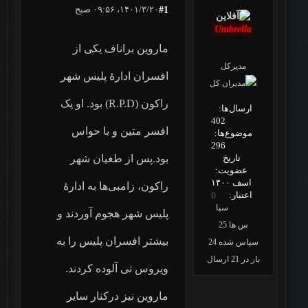
۱۴۰۱/۳/۲۰، ۰۹:۵۶ صبح
#1
Umbrella
ماروین براناف یکی از
مدیرکل
افسران ادارهٔ پلیس شهر
راکون (R.P.D) بود. او یک
ارسال‌ها:
402
افسر متین و با حواس
موضوع‌ها:
296
تاریخ
بود.پس از طغیان شهر
عضویت:
اسف ۱۴۰۰
راکون، زامبی‌ها به ادارهٔ
اعتبار:
0
سپا
پلیس شهر هجوم آوردند و
س ها 25
بیشتر افسران پلیس را به
سپاس شده 24
بار در 21 ارسال
ویروس تی آلوده کردند.
ماروین نیز درکنار سایر