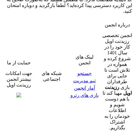
این کاربرد دسترسی پیدا کرده‌اید؟ لطفاً بازگردید و دوباره امتحان
کنید.
درباره انجمن
انجمن تخصصی
رزیدنت اویل
کار خود را در
سال 1401
لینک های
شروع کرده و
انجمن
حمایت از ما
همواره در
تلاش است تا
جستجو
شبکه های
جهت امکانات
جایی برای
اجتماعی
بیشتر انجمن
تیم مدیریت
طرفداران
رزیدنت اویل
بازی
رزیدنت
آمار انجمن
اویل
مهیا کند تا
بازی های رترو
با هم دوست
شویم و
اطلاعات
خودمان را به
اشتراک
بگذاریم.