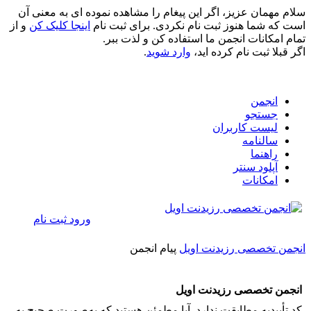
سلام مهمان عزیز، اگر این پیغام را مشاهده نموده ای به معنی آن
است که شما هنوز ثبت نام نکردی. برای ثبت نام
اینجا کلیک کن
و از
تمام امکانات انجمن ما استفاده کن و لذت ببر.
اگر قبلا ثبت نام کرده اید،
وارد شوید
.
انجمن
جستجو
لیست کاربران
سالنامه
راهنما
آپلود سنتر
امکانات
ورود
ثبت نام
انجمن تخصصی رزیدنت اویل
پیام انجمن
انجمن تخصصی رزیدنت اویل
کد تأییدیه مطابقت ندارد. آیا مطمئن هستید که به‌صورت صحیح به