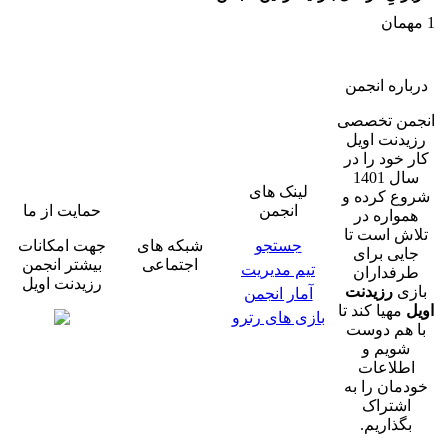
1 مهمان
درباره انجمن
انجمن تخصصی
رزیدنت اویل
کار خود را در
سال 1401
لینک های
شروع کرده و
انجمن
حمایت از ما
همواره در
تلاش است تا
جستجو
شبکه های
جهت امکانات
جایی برای
اجتماعی
بیشتر انجمن
تیم مدیریت
طرفداران
رزیدنت اویل
بازی
رزیدنت
آمار انجمن
اویل
مهیا کند تا
بازی های رترو
با هم دوست
شویم و
اطلاعات
خودمان را به
اشتراک
بگذاریم.