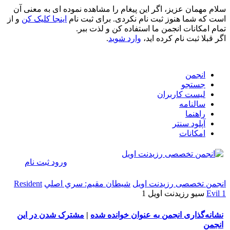
سلام مهمان عزیز، اگر این پیغام را مشاهده نموده ای به معنی آن
است که شما هنوز ثبت نام نکردی. برای ثبت نام
اینجا کلیک کن
و از
تمام امکانات انجمن ما استفاده کن و لذت ببر.
اگر قبلا ثبت نام کرده اید،
وارد شوید
.
انجمن
جستجو
لیست کاربران
سالنامه
راهنما
آپلود سنتر
امکانات
ورود
ثبت نام
انجمن تخصصی رزیدنت اویل
شيطان مقيم: سري اصلي
Resident
Evil 1
سيو رزیدنت اویل 1
نشانه‌گذاری انجمن به عنوان خوانده شده
|
مشترک شدن در این
انجمن