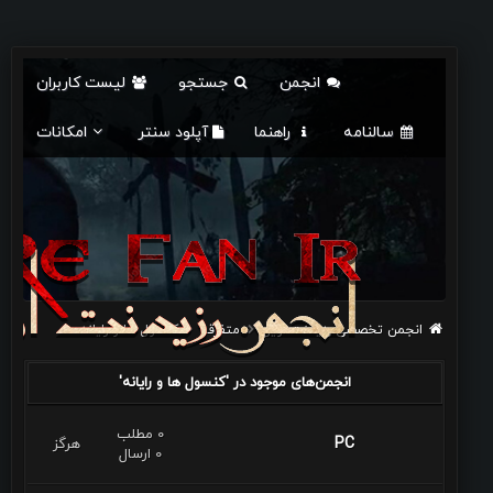
انجمن
جستجو
لیست کاربران
سالنامه
راهنما
آپلود سنتر
امکانات
انجمن تخصصی رزیدنت اویل
متفرقه
كنسول ها و رايانه
انجمن‌های موجود در 'كنسول ها و رايانه'
0 مطلب
PC
هرگز
0 ارسال