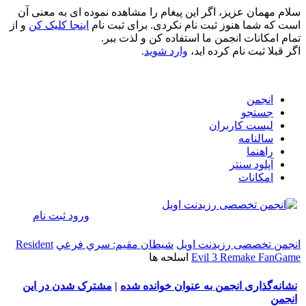
سلام مهمان عزیز، اگر این پیغام را مشاهده نموده ای به معنی آن
است که شما هنوز ثبت نام نکردی. برای ثبت نام
اینجا کلیک کن
و از
تمام امکانات انجمن ما استفاده کن و لذت ببر.
اگر قبلا ثبت نام کرده اید،
وارد شوید
.
انجمن
جستجو
لیست کاربران
سالنامه
راهنما
آپلود سنتر
امکانات
ورود
ثبت نام
انجمن تخصصی رزیدنت اویل
شيطان مقيم: سري فرعي
Resident
Evil 3 Remake FanGame
اسلحه ها
نشانه‌گذاری انجمن به عنوان خوانده شده
|
مشترک شدن در این
انجمن