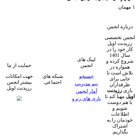
1 مهمان
درباره انجمن
انجمن تخصصی
رزیدنت اویل
کار خود را در
سال 1401
لینک های
شروع کرده و
انجمن
حمایت از ما
همواره در
تلاش است تا
جستجو
شبکه های
جهت امکانات
جایی برای
اجتماعی
بیشتر انجمن
تیم مدیریت
طرفداران
رزیدنت اویل
بازی
رزیدنت
آمار انجمن
اویل
مهیا کند تا
بازی های رترو
با هم دوست
شویم و
اطلاعات
خودمان را به
اشتراک
بگذاریم.