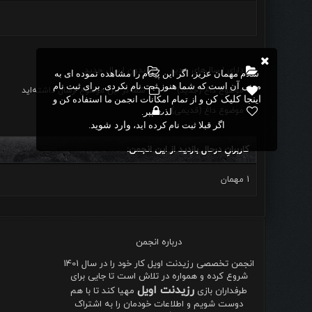
دارای ارسال‌های جدید‌
بدون ارسال جدید‌
سلام مهمان عزیز، اگر این پیغام را مشاهده نموده ای به
معنی آن است که شما هنوز ثبت نام نکردی. برای ثبت نام
موضوع داغ (جدید‌)
شما در این موضوع ارسال داشته‌اید
اینجا کلیک کن
و از تمام امکانات انجمن ما استفاده کن و
موضوع داغ (قدیمی)
لذت ببر.
اگر قبلا ثبت نام کرده اید،
وارد شوید
.
کاربرانِ درحال بازدید از این انجمن:
1 مهمان
درباره انجمن
انجمن تخصصی رزیدنت اویل کار خود را در سال 1401
شروع کرده و همواره در تلاش است تا جایی برای
رزیدنت اویل
طرفداران بازی
مهیا کند تا با هم
دوست شویم و اطلاعات خودمان را به اشتراک