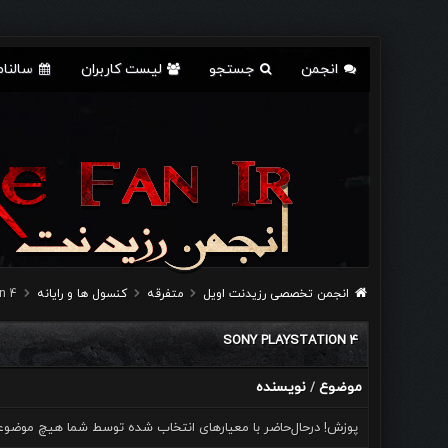
انجمن
جستجو
لیست کاربران
سالنام
انجمن تخصصی رزیدنت اویل
متفرقه
كنسول ها و رايانه
on 4
SONY PLAYSTATION 4
موضوع
نویسنده
/
پوزش! درحال‌حاضر با معیارهای انتخاب شده توسط شما هیچ موضوعی 