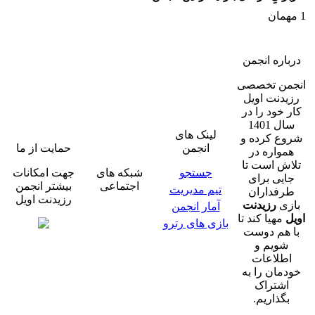
1 مهمان
درباره انجمن
انجمن تخصصی
رزیدنت اویل
کار خود را در
سال 1401
لینک های
شروع کرده و
انجمن
حمایت از ما
همواره در
تلاش است تا
جستجو
شبکه های
جهت امکانات
جایی برای
اجتماعی
بیشتر انجمن
تیم مدیریت
طرفداران
رزیدنت اویل
بازی
رزیدنت
آمار انجمن
اویل
مهیا کند تا
بازی های رترو
با هم دوست
شویم و
اطلاعات
خودمان را به
اشتراک
بگذاریم.