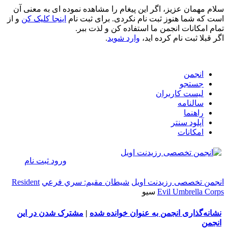
سلام مهمان عزیز، اگر این پیغام را مشاهده نموده ای به معنی آن
است که شما هنوز ثبت نام نکردی. برای ثبت نام
اینجا کلیک کن
و از
تمام امکانات انجمن ما استفاده کن و لذت ببر.
اگر قبلا ثبت نام کرده اید،
وارد شوید
.
انجمن
جستجو
لیست کاربران
سالنامه
راهنما
آپلود سنتر
امکانات
ورود
ثبت نام
انجمن تخصصی رزیدنت اویل
شيطان مقيم: سري فرعي
Resident
Evil Umbrella Corps
سيو
نشانه‌گذاری انجمن به عنوان خوانده شده
|
مشترک شدن در این
انجمن